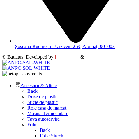
Șoseaua București - Urziceni 259, Afumați 901003
© Batiatus. Developed by
I
MCreative
&
WEBC
Accesorii & Altele
Back
Doze de plastic
Sticle de plastic
Role casa de marcat
Masina Termosudare
Tava autoservire
Folii
Back
Folie Strech