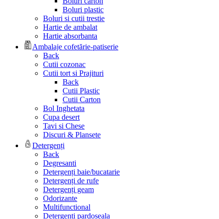
Boluri carton
Boluri plastic
Boluri si cutii trestie
Hartie de ambalat
Hartie absorbanta
Ambalaje cofetărie-patiserie
Back
Cutii cozonac
Cutii tort si Prajituri
Back
Cutii Plastic
Cutii Carton
Bol Inghetata
Cupa desert
Tavi si Chese
Discuri & Plansete
Detergenți
Back
Degresanti
Detergenți baie/bucatarie
Detergenți de rufe
Detergenți geam
Odorizante
Multifunctional
Detergenți pardoseala