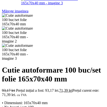
Mărește imaginea
Cutie autoformare 100 buc/set
folie 165x70x40 mm
93,17
lei
Prețul inițial a fost: 93,17 lei.
71,39
lei
Prețul curent este:
71,39 lei.
cu TVA
• Dimensiuni: 165x70x40 mm