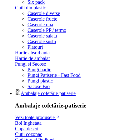
Six pack
Cutii din plastic
Caserole diverse
Caserole fructe
Caserole oua
Caserole PP / termo
Caserole salata
Caserole sushi
Platouri
Hartie absorbanta
Hartie de ambalat
Pungi si Sacose
Pungi hartie
Pungi Patiserie - Fast Food
Pungi plastic
Sacose Bio
Ambalaje cofetărie-patiserie
Ambalaje cofetărie-patiserie
Vezi toate produsele
Bol Inghetata
Cupa desert
Cutii cozonac
Cutii tort si Prajituri