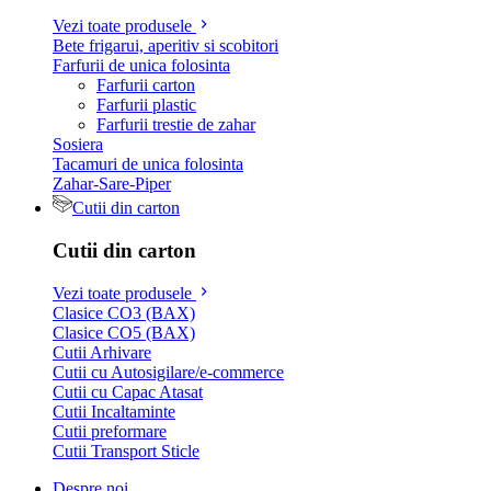
Vezi toate produsele
Bete frigarui, aperitiv si scobitori
Farfurii de unica folosinta
Farfurii carton
Farfurii plastic
Farfurii trestie de zahar
Sosiera
Tacamuri de unica folosinta
Zahar-Sare-Piper
Cutii din carton
Cutii din carton
Vezi toate produsele
Clasice CO3 (BAX)
Clasice CO5 (BAX)
Cutii Arhivare
Cutii cu Autosigilare/e-commerce
Cutii cu Capac Atasat
Cutii Incaltaminte
Cutii preformare
Cutii Transport Sticle
Despre noi