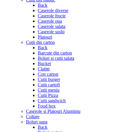
Back
Caserole diverse
Caserole fructe
Caserole oua
Caserole salata
Caserole sushi
Platouri
Cutii din carton
Back
Barcute din carton
Boluri si cutii salata
Bucket
Clatite
Con carton
Cutii burger
Cutii cartofi
Cutii meniu
Cutii Pizza
Cutii sandwich
Food box
Caserole si Platouri Aluminiu
Coltare
Boluri supa
Back