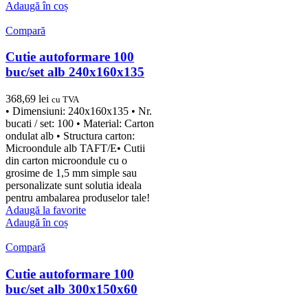
Adaugă în coș
Compară
Cutie autoformare 100
buc/set alb 240x160x135
368,69
lei
cu TVA
• Dimensiuni: 240x160x135 • Nr.
bucati / set: 100 • Material: Carton
ondulat alb • Structura carton:
Microondule alb TAFT/E• Cutii
din carton microondule cu o
grosime de 1,5 mm simple sau
personalizate sunt solutia ideala
pentru ambalarea produselor tale!
Adaugă la favorite
Adaugă în coș
Compară
Cutie autoformare 100
buc/set alb 300x150x60