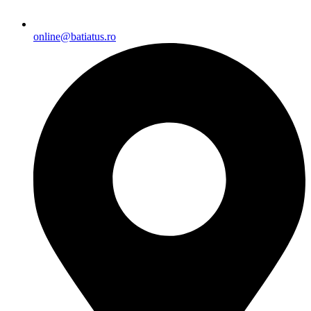
online@batiatus.ro