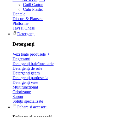
Cutii Carton
Cutii Plastic
Dantele
Discuri & Plansete
Platforme
Tavi si Chese
Detergenți
Detergenți
Vezi toate produsele
Degresanti
Detergenți baie/bucatarie
Detergenți de rufe
Detergenți geam
Detergenți pardoseala
Detergenți vase
Multifunctional
Odorizante
Sapun
Soluții specializate
Pahare și accesorii