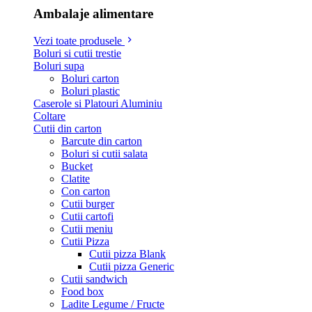
Ambalaje alimentare
Vezi toate produsele
Boluri si cutii trestie
Boluri supa
Boluri carton
Boluri plastic
Caserole si Platouri Aluminiu
Coltare
Cutii din carton
Barcute din carton
Boluri si cutii salata
Bucket
Clatite
Con carton
Cutii burger
Cutii cartofi
Cutii meniu
Cutii Pizza
Cutii pizza Blank
Cutii pizza Generic
Cutii sandwich
Food box
Ladite Legume / Fructe