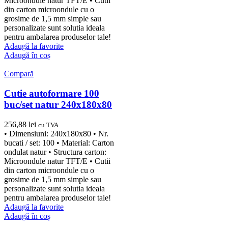
Microondule natur TFT/E • Cutii
din carton microondule cu o
grosime de 1,5 mm simple sau
personalizate sunt solutia ideala
pentru ambalarea produselor tale!
Adaugă la favorite
Adaugă în coș
Compară
Cutie autoformare 100
buc/set natur 240x180x80
256,88
lei
cu TVA
• Dimensiuni: 240x180x80 • Nr.
bucati / set: 100 • Material: Carton
ondulat natur • Structura carton:
Microondule natur TFT/E • Cutii
din carton microondule cu o
grosime de 1,5 mm simple sau
personalizate sunt solutia ideala
pentru ambalarea produselor tale!
Adaugă la favorite
Adaugă în coș