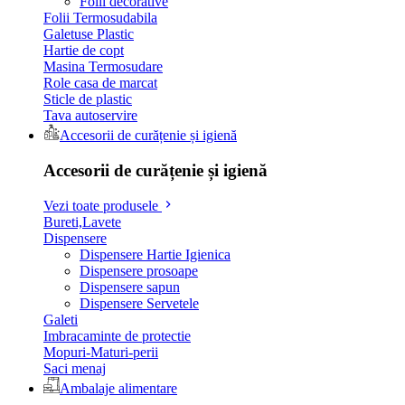
Folii decorative
Folii Termosudabila
Galetuse Plastic
Hartie de copt
Masina Termosudare
Role casa de marcat
Sticle de plastic
Tava autoservire
Accesorii de curățenie și igienă
Accesorii de curățenie și igienă
Vezi toate produsele
Bureti,Lavete
Dispensere
Dispensere Hartie Igienica
Dispensere prosoape
Dispensere sapun
Dispensere Servetele
Galeti
Imbracaminte de protectie
Mopuri-Maturi-perii
Saci menaj
Ambalaje alimentare