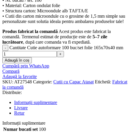
• Nr. bucati / set: 100
• Material: Carton ondulat folie
• Structura carton: Microondule alb TAFTA/E
• Cutii din carton microondule cu o grosime de 1,5 mm simple sau
personalizate sunt solutia ideala pentru ambalarea produselor tale!
Produs fabricat la comandă
Acest produs este fabricat la
comandă. Termenul estimat de producție este de
5–7 zile
lucrătoare
, după care comanda va fi expediată.
Cantitate Cutie autoformare 100 buc/set folie 165x70x40 mm
Adaugă în coș
Cumpără prin WhatsApp
Compară
Adaugă la favorite
SKU:
AT27548
Categorie:
Cutii cu Capac Atasat
Etichetă:
Fabricat
la comandă
Distribuie:
Informații suplimentare
Livrare
Retur
Informații suplimentare
Numar bucati set
100