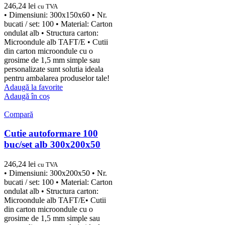
246,24
lei
cu TVA
• Dimensiuni: 300x150x60 • Nr.
bucati / set: 100 • Material: Carton
ondulat alb • Structura carton:
Microondule alb TAFT/E • Cutii
din carton microondule cu o
grosime de 1,5 mm simple sau
personalizate sunt solutia ideala
pentru ambalarea produselor tale!
Adaugă la favorite
Adaugă în coș
Compară
Cutie autoformare 100
buc/set alb 300x200x50
246,24
lei
cu TVA
• Dimensiuni: 300x200x50 • Nr.
bucati / set: 100 • Material: Carton
ondulat alb • Structura carton:
Microondule alb TAFT/E• Cutii
din carton microondule cu o
grosime de 1,5 mm simple sau