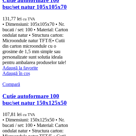
Cutie autoformare 100
buc/set natur 105x105x70
131,77
lei
cu TVA
• Dimensiuni: 105x105x70 • Nr.
bucati / set: 100 • Material: Carton
ondulat natur • Structura carton:
Microondule natur TFT/E• Cutii
din carton microondule cu o
grosime de 1,5 mm simple sau
personalizate sunt solutia ideala
pentru ambalarea produselor tale!
Adaugă la favorite
Adaugă în coș
Compară
Cutie autoformare 100
buc/set natur 150x125x50
107,81
lei
cu TVA
• Dimensiuni: 150x125x50 • Nr.
bucati / set: 100 • Material: Carton
ondulat natur • Structura carton: