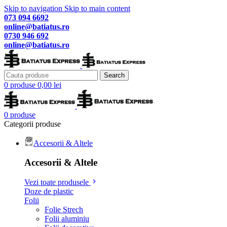
Skip to navigation
Skip to main content
073 094 6692
online@batiatus.ro
0730 946 692
online@batiatus.ro
Search
0
produse
0,00
lei
0
produse
Categorii produse
Accesorii & Altele
Accesorii & Altele
Vezi toate produsele
Doze de plastic
Folii
Folie Strech
Folii aluminiu