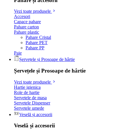
Pahare și accesorii
Vezi toate produsele
Accesori
Capace pahare
Pahare carton
Pahare plastic
Pahare Cristal
Pahare PET
Pahare PP
Paie
Șervețele și Prosoape de hârtie
Șervețele și Prosoape de hârtie
Vezi toate produsele
Hartie igienica
Role de hartie
Servetele de masa
Servetele Dispenser
Servetele umede
Veselă și accesorii
Veselă și accesorii