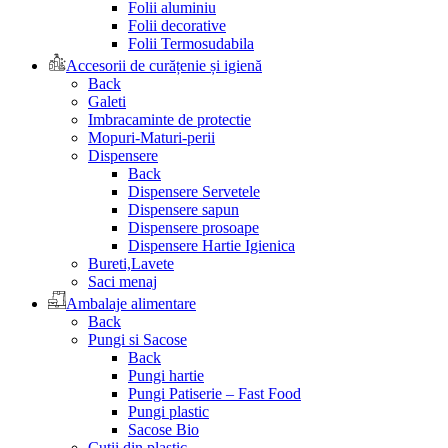
Folii aluminiu
Folii decorative
Folii Termosudabila
Accesorii de curățenie și igienă
Back
Galeti
Imbracaminte de protectie
Mopuri-Maturi-perii
Dispensere
Back
Dispensere Servetele
Dispensere sapun
Dispensere prosoape
Dispensere Hartie Igienica
Bureti,Lavete
Saci menaj
Ambalaje alimentare
Back
Pungi si Sacose
Back
Pungi hartie
Pungi Patiserie – Fast Food
Pungi plastic
Sacose Bio
Cutii din plastic