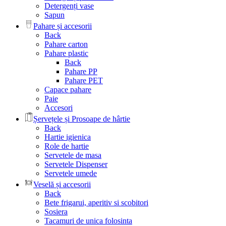
Detergenți vase
Sapun
Pahare și accesorii
Back
Pahare carton
Pahare plastic
Back
Pahare PP
Pahare PET
Capace pahare
Paie
Accesori
Șervețele și Prosoape de hârtie
Back
Hartie igienica
Role de hartie
Servetele de masa
Servetele Dispenser
Servetele umede
Veselă și accesorii
Back
Bete frigarui, aperitiv si scobitori
Sosiera
Tacamuri de unica folosinta