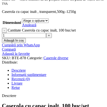
TVA
Caserola cu capac inalt , transparent,500g–1250g
Dimensiuni
Anulează
Cantitate Caserola cu capac inalt, 100 buc/set
Adaugă în coș
Cumpără prin WhatsApp
Compară
Adaugă la favorite
SKU:
BTE-878
Categorie:
Caserole diverse
Distribuie:
Descriere
Informații suplimentare
Recenzii (0)
Livrare
Retur
Descriere
Caserola cu capac inalt, 100 buc/set