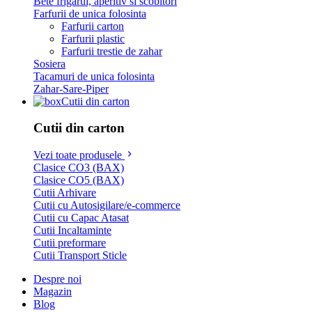
Bete frigarui, aperitiv si scobitori
Farfurii de unica folosinta
Farfurii carton
Farfurii plastic
Farfurii trestie de zahar
Sosiera
Tacamuri de unica folosinta
Zahar-Sare-Piper
Cutii din carton
Cutii din carton
Vezi toate produsele
Clasice CO3 (BAX)
Clasice CO5 (BAX)
Cutii Arhivare
Cutii cu Autosigilare/e-commerce
Cutii cu Capac Atasat
Cutii Incaltaminte
Cutii preformare
Cutii Transport Sticle
Despre noi
Magazin
Blog