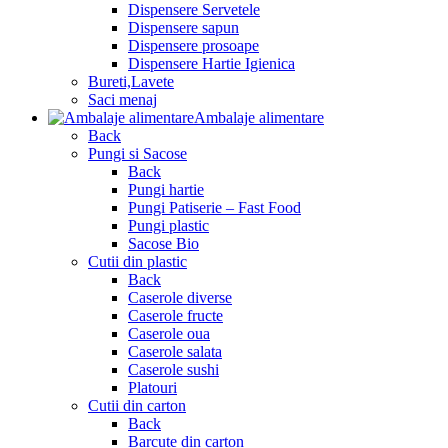
Dispensere Servetele
Dispensere sapun
Dispensere prosoape
Dispensere Hartie Igienica
Bureti,Lavete
Saci menaj
Ambalaje alimentare
Back
Pungi si Sacose
Back
Pungi hartie
Pungi Patiserie – Fast Food
Pungi plastic
Sacose Bio
Cutii din plastic
Back
Caserole diverse
Caserole fructe
Caserole oua
Caserole salata
Caserole sushi
Platouri
Cutii din carton
Back
Barcute din carton