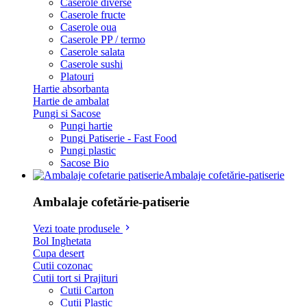
Caserole diverse
Caserole fructe
Caserole oua
Caserole PP / termo
Caserole salata
Caserole sushi
Platouri
Hartie absorbanta
Hartie de ambalat
Pungi si Sacose
Pungi hartie
Pungi Patiserie - Fast Food
Pungi plastic
Sacose Bio
Ambalaje cofetărie-patiserie
Ambalaje cofetărie-patiserie
Vezi toate produsele
Bol Inghetata
Cupa desert
Cutii cozonac
Cutii tort si Prajituri
Cutii Carton
Cutii Plastic