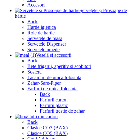
Accesori
Șervețele și Prosoape de
hârtie
Back
Hartie igienica
Role de hartie
Servetele de masa
Servetele Dispenser
Servetele umede
Veselă și accesorii
Back
Bete frigarui, aperitiv si scobitori
Sosiera
Tacamuri de unica folosinta
Zahar-Sare-Piper
Farfurii de unica folosinta
Back
Farfurii carton
Farfurii plastic
Farfurii trestie de zahar
Cutii din carton
Back
Clasice CO3 (BAX)
Clasice CO5 (BAX)
Cutii Arhivare