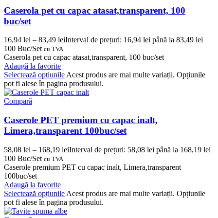
Caserola pet cu capac atasat,transparent, 100
buc/set
16,94
lei
–
83,49
lei
Interval de prețuri: 16,94 lei până la 83,49 lei
100 Buc/Set
cu TVA
Caserola pet cu capac atasat,transparent, 100 buc/set
Adaugă la favorite
Selectează opțiunile
Acest produs are mai multe variații. Opțiunile
pot fi alese în pagina produsului.
Compară
Caserole PET premium cu capac inalt,
Limera,transparent 100buc/set
58,08
lei
–
168,19
lei
Interval de prețuri: 58,08 lei până la 168,19 lei
100 Buc/Set
cu TVA
Caserole premium PET cu capac inalt, Limera,transparent
100buc/set
Adaugă la favorite
Selectează opțiunile
Acest produs are mai multe variații. Opțiunile
pot fi alese în pagina produsului.