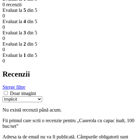
0 recenzii
Evaluat la
5
din 5
0
Evaluat la
4
din 5
0
Evaluat la
3
din 5
0
Evaluat la
2
din 5
0
Evaluat la
1
din 5
0
Recenzii
Sterge filtre
Doar imagini
Nu există recenzii până acum.
Fii primul care scrii o recenzie pentru „Caserola cu capac inalt, 100
buc/set”
Adresa ta de email nu va fi publicată.
Câmpurile obligatorii sunt