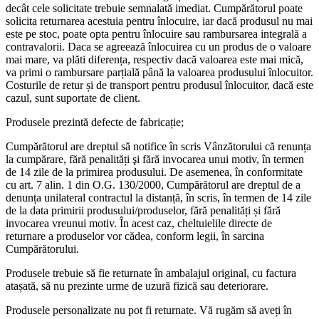
decât cele solicitate trebuie semnalată imediat. Cumpărătorul poate
solicita returnarea acestuia pentru înlocuire, iar dacă produsul nu mai
este pe stoc, poate opta pentru înlocuire sau rambursarea integrală a
contravalorii. Daca se agreează înlocuirea cu un produs de o valoare
mai mare, va plăti diferența, respectiv dacă valoarea este mai mică,
va primi o rambursare parțială până la valoarea produsului înlocuitor.
Costurile de retur și de transport pentru produsul înlocuitor, dacă este
cazul, sunt suportate de client.
Produsele prezintă defecte de fabricație;
Cumpărătorul are dreptul să notifice în scris Vânzătorului că renunța
la cumpărare, fără penalități şi fără invocarea unui motiv, în termen
de 14 zile de la primirea produsului. De asemenea, în conformitate
cu art. 7 alin. 1 din O.G. 130/2000, Cumpărătorul are dreptul de a
denunța unilateral contractul la distanță, în scris, în termen de 14 zile
de la data primirii produsului/produselor, fără penalități și fără
invocarea vreunui motiv. În acest caz, cheltuielile directe de
returnare a produselor vor cădea, conform legii, în sarcina
Cumpărătorului.
Produsele trebuie să fie returnate în ambalajul original, cu factura
atașată, să nu prezinte urme de uzură fizică sau deteriorare.
Produsele personalizate nu pot fi returnate. Vă rugăm să aveți în