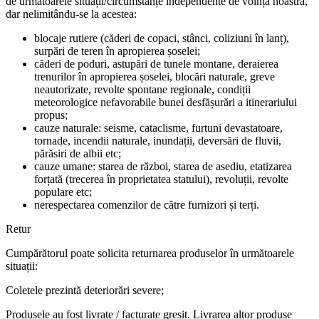
de următoarele situații/circumstanțe independente de voința noastră,
dar nelimitându-se la acestea:
blocaje rutiere (căderi de copaci, stânci, coliziuni în lanț),
surpări de teren în apropierea șoselei;
căderi de poduri, astupări de tunele montane, deraierea
trenurilor în apropierea șoselei, blocări naturale, greve
neautorizate, revolte spontane regionale, condiții
meteorologice nefavorabile bunei desfășurări a itinerariului
propus;
cauze naturale: seisme, cataclisme, furtuni devastatoare,
tornade, incendii naturale, inundații, deversări de fluvii,
părăsiri de albii etc;
cauze umane: starea de război, starea de asediu, etatizarea
forțată (trecerea în proprietatea statului), revoluții, revolte
populare etc;
nerespectarea comenzilor de către furnizori și terți.
Retur
Cumpărătorul poate solicita returnarea produselor în următoarele
situații:
Coletele prezintă deteriorări severe;
Produsele au fost livrate / facturate greșit. Livrarea altor produse