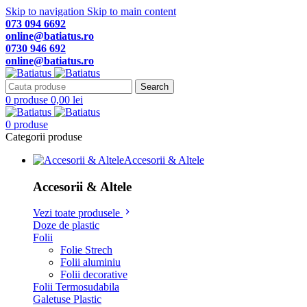
Skip to navigation
Skip to main content
073 094 6692
online@batiatus.ro
0730 946 692
online@batiatus.ro
Search
0
produse
0,00
lei
0
produse
Categorii produse
Accesorii & Altele
Accesorii & Altele
Vezi toate produsele
Doze de plastic
Folii
Folie Strech
Folii aluminiu
Folii decorative
Folii Termosudabila
Galetuse Plastic