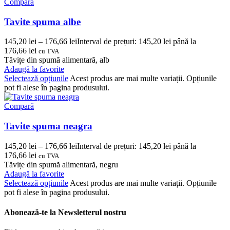
Compară
Tavite spuma albe
145,20
lei
–
176,66
lei
Interval de prețuri: 145,20 lei până la
176,66 lei
cu TVA
Tăvițe din spumă alimentară, alb
Adaugă la favorite
Selectează opțiunile
Acest produs are mai multe variații. Opțiunile
pot fi alese în pagina produsului.
Compară
Tavite spuma neagra
145,20
lei
–
176,66
lei
Interval de prețuri: 145,20 lei până la
176,66 lei
cu TVA
Tăvițe din spumă alimentară, negru
Adaugă la favorite
Selectează opțiunile
Acest produs are mai multe variații. Opțiunile
pot fi alese în pagina produsului.
Abonează-te la Newsletterul nostru