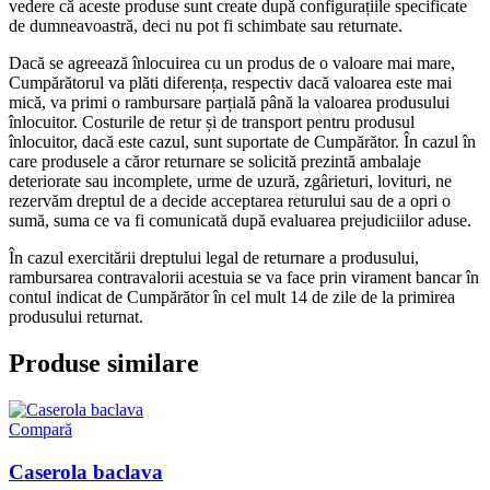
vedere că aceste produse sunt create după configurațiile specificate
de dumneavoastră, deci nu pot fi schimbate sau returnate.
Dacă se agreează înlocuirea cu un produs de o valoare mai mare,
Cumpărătorul va plăti diferența, respectiv dacă valoarea este mai
mică, va primi o rambursare parțială până la valoarea produsului
înlocuitor. Costurile de retur și de transport pentru produsul
înlocuitor, dacă este cazul, sunt suportate de Cumpărător. În cazul în
care produsele a căror returnare se solicită prezintă ambalaje
deteriorate sau incomplete, urme de uzură, zgârieturi, lovituri, ne
rezervăm dreptul de a decide acceptarea returului sau de a opri o
sumă, suma ce va fi comunicată după evaluarea prejudiciilor aduse.
În cazul exercitării dreptului legal de returnare a produsului,
rambursarea contravalorii acestuia se va face prin virament bancar în
contul indicat de Cumpărător în cel mult 14 de zile de la primirea
produsului returnat.
Produse similare
Compară
Caserola baclava