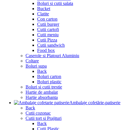
Boluri si cutii salata
Bucket
Clatite
Con carton
Cutii burger
Cutii cartofi
Cutii meniu
Cutii Pizza
Cutii sandwich
Food box
Caserole si Platouri Aluminiu
Coltare
Boluri supa
Back
Boluri carton
Boluri plastic
Boluri si cutii trestie
Hartie de ambalat
Hartie absorbanta
Ambalaje cofetărie-patiserie
Back
Cutii cozonac
Cutii tort si Prajituri
Back
Cutii Plastic