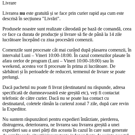
Livrare
Livrarea
nu
este gratuită și se face prin curier rapid așa cum este
descrisă în secțiunea "Livrări".
Produsele noastre sunt realizate câteodată pe bază de comandă, ceea
ce face ca durata de producție și livrare să fie de până la 14 zile
lucrătoare începând cu ziua procesării comenzii.
Comenzile sunt procesate cât mai curând după plasarea comenzii, în
intervalul Luni – Vineri 10:00-18:00. În cazul comenzilor plasate în
afara orelor de program (Luni – Vineri 10:00-18:00) sau în
weekend, acestea vor fi procesate în prima zi lucrătoare. De
sărbători și în perioadele de reduceri, termenul de livrare se poate
prelungi.
Dacă pachetul nu poate fi livrat (destinatarul nu răspunde, adresa
specificată de dumneavoastră este greșită etc), veți fi contactat
telefonic de către curier. Dacă nu se poate lua contact cu
destinatarul, coletele rămân la curierul zonal 7 zile, după care revin
la Expeditor.
Nu suntem răspunzători pentru expedieri întârziate, pierderea,
distrugerea, deteriorarea, ne livrarea sau livrarea greșită a unei
expedieri sau a unei părți din aceasta în cazul în care sunt generate