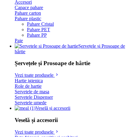
Accesori
Capace pahare
Pahare carton
Pahare plastic
Pahare Cristal
Pahare PET
Pahare PP
Paie
Șervețele și Prosoape de
hârtie
Șervețele și Prosoape de hârtie
Vezi toate produsele
Hartie igienica
Role de hartie
Servetele de masa
Servetele Dispenser
Servetele umede
Veselă și accesorii
Veselă și accesorii
Vezi toate produsele