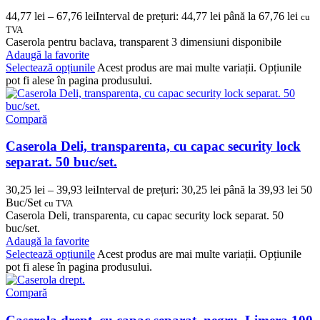
44,77
lei
–
67,76
lei
Interval de prețuri: 44,77 lei până la 67,76 lei
cu
TVA
Caserola pentru baclava, transparent 3 dimensiuni disponibile
Adaugă la favorite
Selectează opțiunile
Acest produs are mai multe variații. Opțiunile
pot fi alese în pagina produsului.
Compară
Caserola Deli, transparenta, cu capac security lock
separat. 50 buc/set.
30,25
lei
–
39,93
lei
Interval de prețuri: 30,25 lei până la 39,93 lei
50
Buc/Set
cu TVA
Caserola Deli, transparenta, cu capac security lock separat. 50
buc/set.
Adaugă la favorite
Selectează opțiunile
Acest produs are mai multe variații. Opțiunile
pot fi alese în pagina produsului.
Compară