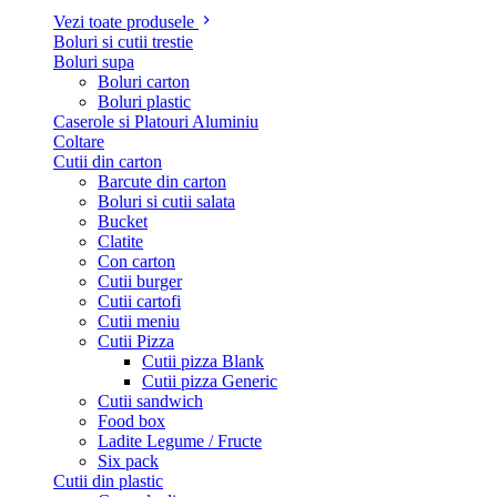
Vezi toate produsele
Boluri si cutii trestie
Boluri supa
Boluri carton
Boluri plastic
Caserole si Platouri Aluminiu
Coltare
Cutii din carton
Barcute din carton
Boluri si cutii salata
Bucket
Clatite
Con carton
Cutii burger
Cutii cartofi
Cutii meniu
Cutii Pizza
Cutii pizza Blank
Cutii pizza Generic
Cutii sandwich
Food box
Ladite Legume / Fructe
Six pack
Cutii din plastic