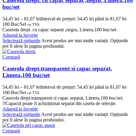
Caserola drept. cu capac separat ,negru, Limera,100
buc/set
54,45
lei
–
81,07
lei
Interval de prețuri: 54,45 lei până la 81,07 lei
100 Buc/Set
cu TVA
Caserola drept. cu capac separat ,negru, Limera,100 buc/set
Adaugă la favorite
Selectează opțiunile
Acest produs are mai multe variații. Opțiunile
pot fi alese în pagina produsului.
Compară
Caserola drept.transparent si capac separat,
Limera,100 buc/set
54,45
lei
–
81,07
lei
Interval de prețuri: 54,45 lei până la 81,07 lei
100 Buc/Set
cu TVA
Caserola drept.transparent si capac separat, Limera,100 buc/set.
!!Capacul poate fi achiziționat separat din caseta de selecție.
Adaugă la favorite
Selectează opțiunile
Acest produs are mai multe variații. Opțiunile
pot fi alese în pagina produsului.
Compară