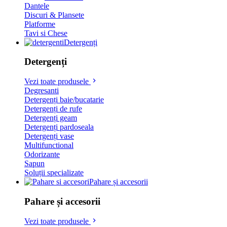
Dantele
Discuri & Plansete
Platforme
Tavi si Chese
Detergenți
Detergenți
Vezi toate produsele
Degresanti
Detergenți baie/bucatarie
Detergenți de rufe
Detergenți geam
Detergenți pardoseala
Detergenți vase
Multifunctional
Odorizante
Sapun
Soluții specializate
Pahare și accesorii
Pahare și accesorii
Vezi toate produsele