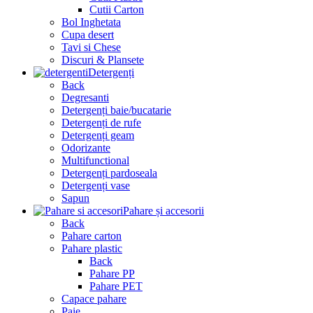
Cutii Carton
Bol Inghetata
Cupa desert
Tavi si Chese
Discuri & Plansete
Detergenți
Back
Degresanti
Detergenți baie/bucatarie
Detergenți de rufe
Detergenți geam
Odorizante
Multifunctional
Detergenți pardoseala
Detergenți vase
Sapun
Pahare și accesorii
Back
Pahare carton
Pahare plastic
Back
Pahare PP
Pahare PET
Capace pahare
Paie