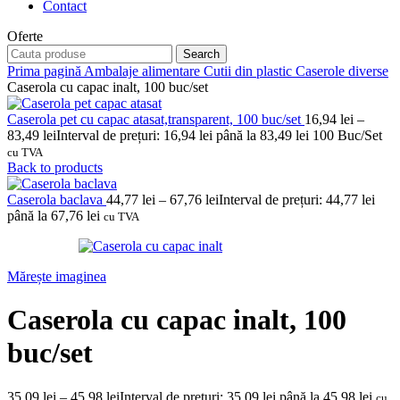
Contact
Oferte
Search
Prima pagină
Ambalaje alimentare
Cutii din plastic
Caserole diverse
Caserola cu capac inalt, 100 buc/set
Caserola pet cu capac atasat,transparent, 100 buc/set
16,94
lei
–
83,49
lei
Interval de prețuri: 16,94 lei până la 83,49 lei
100 Buc/Set
cu TVA
Back to products
Caserola baclava
44,77
lei
–
67,76
lei
Interval de prețuri: 44,77 lei
până la 67,76 lei
cu TVA
Mărește imaginea
Caserola cu capac inalt, 100
buc/set
35,09
lei
–
45,98
lei
Interval de prețuri: 35,09 lei până la 45,98 lei
cu