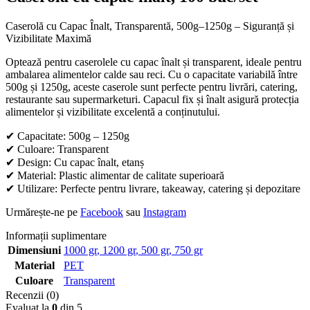
Caserolă cu Capac Înalt, Transparentă, 500g–1250g – Siguranță și
Vizibilitate Maximă
Optează pentru caserolele cu capac înalt și transparent, ideale pentru
ambalarea alimentelor calde sau reci. Cu o capacitate variabilă între
500g și 1250g, aceste caserole sunt perfecte pentru livrări, catering,
restaurante sau supermarketuri. Capacul fix și înalt asigură protecția
alimentelor și vizibilitate excelentă a conținutului.
✔ Capacitate: 500g – 1250g
✔ Culoare: Transparent
✔ Design: Cu capac înalt, etanș
✔ Material: Plastic alimentar de calitate superioară
✔ Utilizare: Perfecte pentru livrare, takeaway, catering și depozitare
Urmărește-ne pe
Facebook
sau
Instagram
Informații suplimentare
Dimensiuni
1000 gr
,
1200 gr
,
500 gr
,
750 gr
Material
PET
Culoare
Transparent
Recenzii (0)
Evaluat la
0
din 5