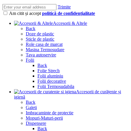
Trimite
Am citit și accept
politică de confidențialitate
Accesorii & Altele
Back
Doze de plastic
Sticle de plastic
Role casa de marcat
Masina Termosudare
Tava autoservire
Folii
Back
Folie Strech
Folii aluminiu
Folii decorative
Folii Termosudabila
Accesorii de curățenie și
igienă
Back
Galeti
Imbracaminte de protectie
Mopuri-Maturi-perii
Dispensere
Back