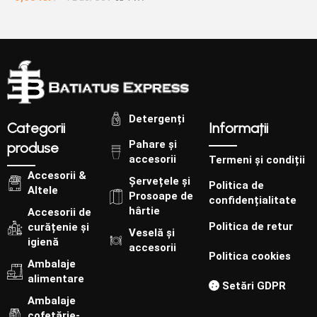
3
Detergenți
Categorii
Informații
Pahare și
produse
accesorii
Termeni și condiții
Accesorii &
Șervețele și
Politica de
Altele
Prosoape de
confidențialitate
hârtie
Accesorii de
Politica de retur
curățenie și
Veselă și
igienă
accesorii
Politica cookies
Ambalaje
alimentare
Setări GDPR
Ambalaje
cofetărie-