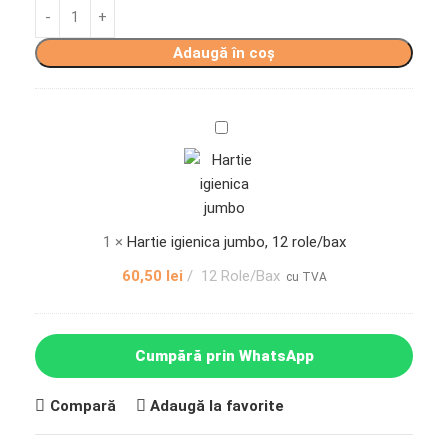
Adaugă în coș
Hartie
igienica
jumbo,
12
role/bax
1
×
Hartie igienica jumbo, 12 role/bax
60,50
lei
12 Role/Bax
cu TVA
Cumpără prin WhatsApp
Compară
Adaugă la favorite