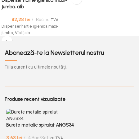
Dispenser hartie igienica maxi-
jumbo, alb
82,28
lei
Buc
cu TVA
Dispenser hartie igienica maxi-
jumbo, Vialli,alb
Abonează-te la Newsletterul nostru
Fii la curent cu ultimele noutăți.
Produse recent vizualizate
Burete metalic spiralat ANGS34
B
3,63
lei
4 Buc/Set
cu TVA