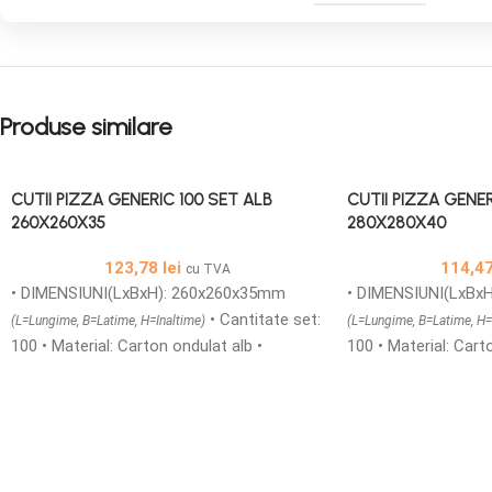
Produse similare
CUTII PIZZA GENERIC 100 SET ALB
CUTII PIZZA GENER
260X260X35
280X280X40
123,78
lei
114,4
cu TVA
• DIMENSIUNI(LxBxH): 260x260x35mm
• DIMENSIUNI(LxBx
• Cantitate set:
(L=Lungime, B=Latime, H=Inaltime)
(L=Lungime, B=Latime, H=
100 • Material: Carton ondulat alb •
100 • Material: Cart
Structura carton: microondule TAFT/E •
Structura carton: m
Cutii printate generic din carton
Cutii printate gener
microondule cu o grosime de 1,5 mm
microondule cu o g
ideale pentru transportul in siguranta a
ideale pentru transp
produselor alimentare calde si reci, sunt
produselor alimentar