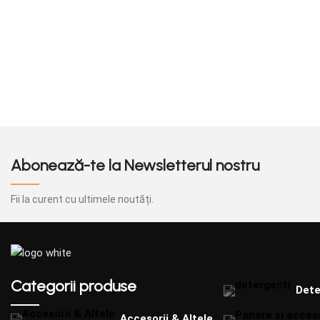
prevazute cu gauri de aerisire, acestea pot
prevazute cu gauri d
fi produse atat simple cat si personalizate.
fi produse atat simp
Abonează-te la Newsletterul nostru
Fii la curent cu ultimele noutăți.
Categorii produse
Dete
Accesorii & Altele