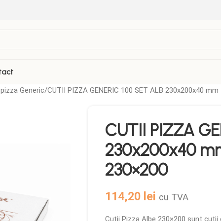
tact
 pizza Generic
CUTII PIZZA GENERIC 100 SET ALB 230x200x40 mm – 
CUTII PIZZA GE
230x200x40 mm 
230×200
114,20
lei
cu TVA
Cutii Pizza Albe 230×200 sunt cutii d