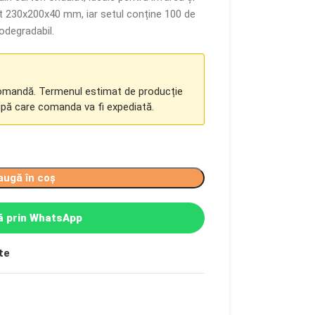
nt 230x200x40 mm, iar setul conține 100 de
iodegradabil.
comandă. Termenul estimat de producție
upă care comanda va fi expediată.
augă în coș
 prin WhatsApp
te