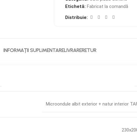
Etichetă:
Fabricat la comandă
Distribuie:
INFORMAȚII SUPLIMENTARE
LIVRARE
RETUR
Microondule albit exterior + natur interior T
230x20