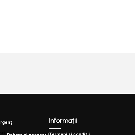
e aerisire, acestea pot
prevazute cu gauri de aerisire, acestea p
le cat si personalizate.
fi produse atat simple cat si personalizat
Informații
rgenți
Termeni și condiții