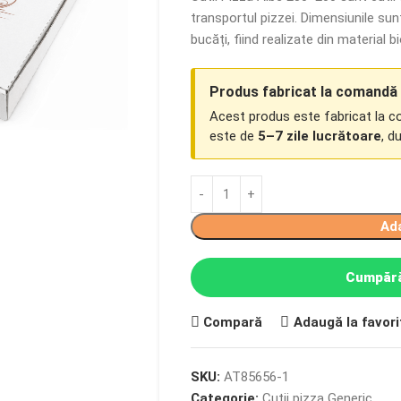
transportul pizzei. Dimensiunile su
bucăți, fiind realizate din material b
Produs fabricat la comandă
Acest produs este fabricat la 
este de
5–7 zile lucrătoare
, d
Ad
Cumpără
Compară
Adaugă la favori
SKU:
AT85656-1
Categorie:
Cutii pizza Generic