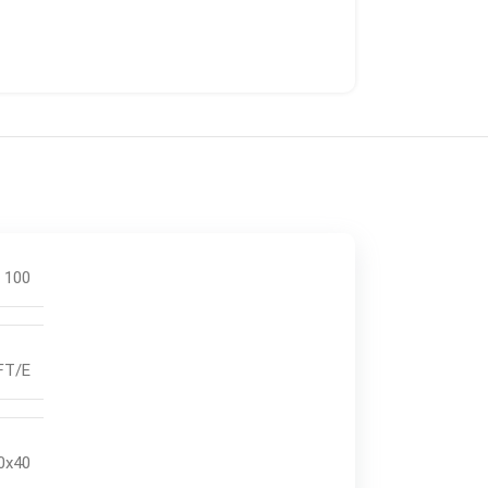
100
AFT/E
0x40