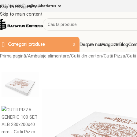
073 094 6692
Skip to navigation
online@batiatus.ro
Skip to main content
Categorii produse
Despre noi
Magazin
Blog
Con
Prima pagină
Ambalaje alimentare
Cutii din carton
Cutii Pizza
Cutii