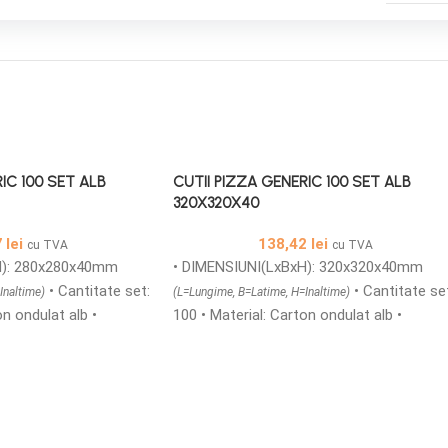
IC 100 SET ALB
CUTII PIZZA GENERIC 100 SET ALB
320X320X40
7
lei
138,42
lei
cu TVA
cu TVA
H): 280x280x40mm
• DIMENSIUNI(LxBxH): 320x320x40mm
• Cantitate set:
• Cantitate se
Inaltime)
(L=Lungime, B=Latime, H=Inaltime)
on ondulat alb •
100 • Material: Carton ondulat alb •
icroondule TAFT/E •
Structura carton: microondule TAFT/E •
ic din carton
Cutii printate generic din carton
rosime de 1,5 mm
microondule cu o grosime de 1,5 mm
ortul in siguranta a
ideale pentru transportul in siguranta a
e calde si reci, sunt
produselor alimentare calde si reci, sunt