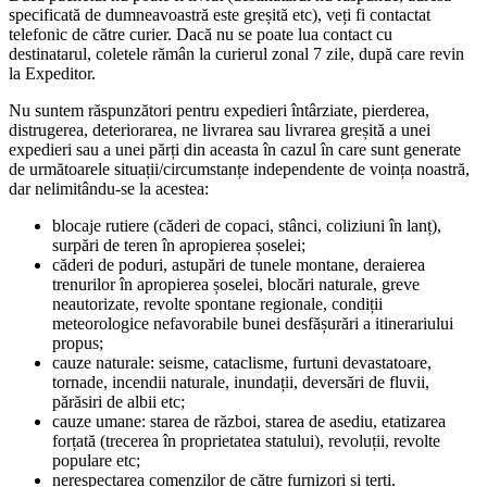
specificată de dumneavoastră este greșită etc), veți fi contactat
telefonic de către curier. Dacă nu se poate lua contact cu
destinatarul, coletele rămân la curierul zonal 7 zile, după care revin
la Expeditor.
Nu suntem răspunzători pentru expedieri întârziate, pierderea,
distrugerea, deteriorarea, ne livrarea sau livrarea greșită a unei
expedieri sau a unei părți din aceasta în cazul în care sunt generate
de următoarele situații/circumstanțe independente de voința noastră,
dar nelimitându-se la acestea:
blocaje rutiere (căderi de copaci, stânci, coliziuni în lanț),
surpări de teren în apropierea șoselei;
căderi de poduri, astupări de tunele montane, deraierea
trenurilor în apropierea șoselei, blocări naturale, greve
neautorizate, revolte spontane regionale, condiții
meteorologice nefavorabile bunei desfășurări a itinerariului
propus;
cauze naturale: seisme, cataclisme, furtuni devastatoare,
tornade, incendii naturale, inundații, deversări de fluvii,
părăsiri de albii etc;
cauze umane: starea de război, starea de asediu, etatizarea
forțată (trecerea în proprietatea statului), revoluții, revolte
populare etc;
nerespectarea comenzilor de către furnizori și terți.