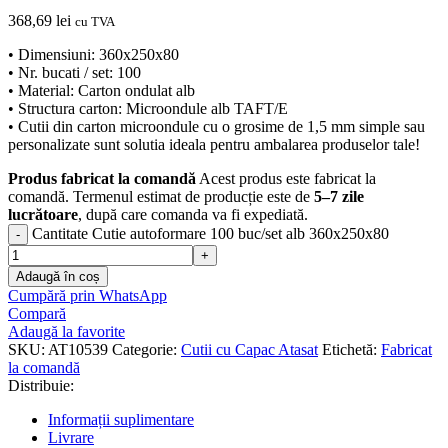
368,69
lei
cu TVA
• Dimensiuni: 360x250x80
• Nr. bucati / set: 100
• Material: Carton ondulat alb
• Structura carton: Microondule alb TAFT/E
• Cutii din carton microondule cu o grosime de 1,5 mm simple sau
personalizate sunt solutia ideala pentru ambalarea produselor tale!
Produs fabricat la comandă
Acest produs este fabricat la
comandă. Termenul estimat de producție este de
5–7 zile
lucrătoare
, după care comanda va fi expediată.
Cantitate Cutie autoformare 100 buc/set alb 360x250x80
Adaugă în coș
Cumpără prin WhatsApp
Compară
Adaugă la favorite
SKU:
AT10539
Categorie:
Cutii cu Capac Atasat
Etichetă:
Fabricat
la comandă
Distribuie:
Informații suplimentare
Livrare