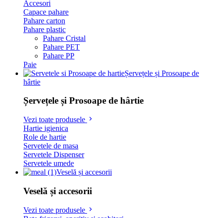
Accesori
Capace pahare
Pahare carton
Pahare plastic
Pahare Cristal
Pahare PET
Pahare PP
Paie
Șervețele și Prosoape de
hârtie
Șervețele și Prosoape de hârtie
Vezi toate produsele
Hartie igienica
Role de hartie
Servetele de masa
Servetele Dispenser
Servetele umede
Veselă și accesorii
Veselă și accesorii
Vezi toate produsele