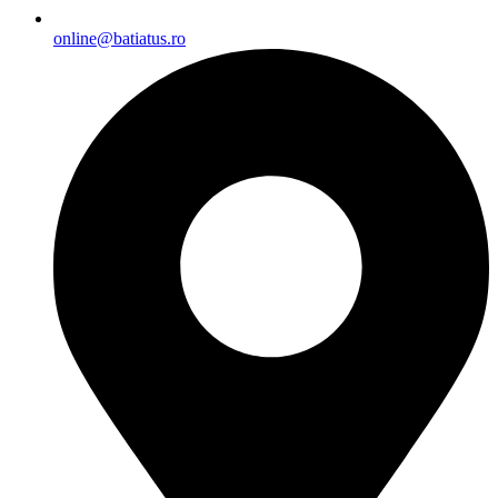
online@batiatus.ro