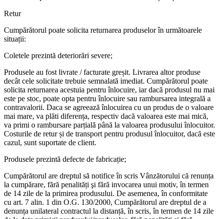
Retur
Cumpărătorul poate solicita returnarea produselor în următoarele
situații:
Coletele prezintă deteriorări severe;
Produsele au fost livrate / facturate greșit. Livrarea altor produse
decât cele solicitate trebuie semnalată imediat. Cumpărătorul poate
solicita returnarea acestuia pentru înlocuire, iar dacă produsul nu mai
este pe stoc, poate opta pentru înlocuire sau rambursarea integrală a
contravalorii. Daca se agreează înlocuirea cu un produs de o valoare
mai mare, va plăti diferența, respectiv dacă valoarea este mai mică,
va primi o rambursare parțială până la valoarea produsului înlocuitor.
Costurile de retur și de transport pentru produsul înlocuitor, dacă este
cazul, sunt suportate de client.
Produsele prezintă defecte de fabricație;
Cumpărătorul are dreptul să notifice în scris Vânzătorului că renunța
la cumpărare, fără penalități şi fără invocarea unui motiv, în termen
de 14 zile de la primirea produsului. De asemenea, în conformitate
cu art. 7 alin. 1 din O.G. 130/2000, Cumpărătorul are dreptul de a
denunța unilateral contractul la distanță, în scris, în termen de 14 zile