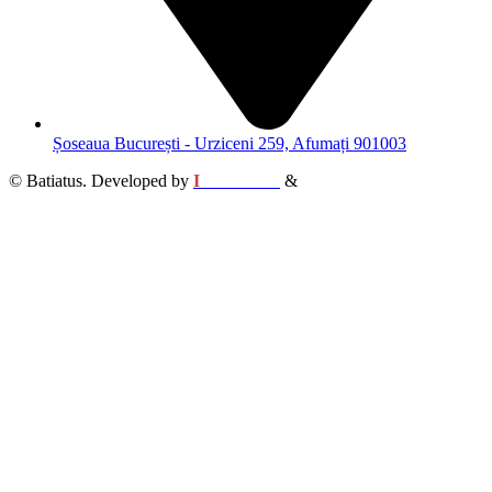
Șoseaua București - Urziceni 259, Afumați 901003
© Batiatus. Developed by
I
MCreative
&
WEBC