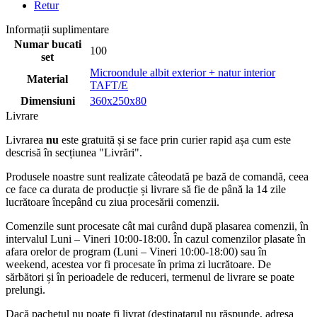
Retur
Informații suplimentare
Numar bucati
100
set
Microondule albit exterior + natur interior
Material
TAFT/E
Dimensiuni
360x250x80
Livrare
Livrarea
nu
este gratuită și se face prin curier rapid așa cum este
descrisă în secțiunea "Livrări".
Produsele noastre sunt realizate câteodată pe bază de comandă, ceea
ce face ca durata de producție și livrare să fie de până la 14 zile
lucrătoare începând cu ziua procesării comenzii.
Comenzile sunt procesate cât mai curând după plasarea comenzii, în
intervalul Luni – Vineri 10:00-18:00. În cazul comenzilor plasate în
afara orelor de program (Luni – Vineri 10:00-18:00) sau în
weekend, acestea vor fi procesate în prima zi lucrătoare. De
sărbători și în perioadele de reduceri, termenul de livrare se poate
prelungi.
Dacă pachetul nu poate fi livrat (destinatarul nu răspunde, adresa