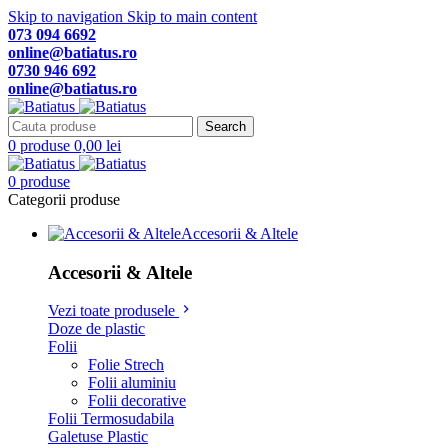
Skip to navigation
Skip to main content
073 094 6692
online@batiatus.ro
0730 946 692
online@batiatus.ro
Search
0
produse
0,00
lei
0
produse
Categorii produse
Accesorii & Altele
Accesorii & Altele
Vezi toate produsele
Doze de plastic
Folii
Folie Strech
Folii aluminiu
Folii decorative
Folii Termosudabila
Galetuse Plastic