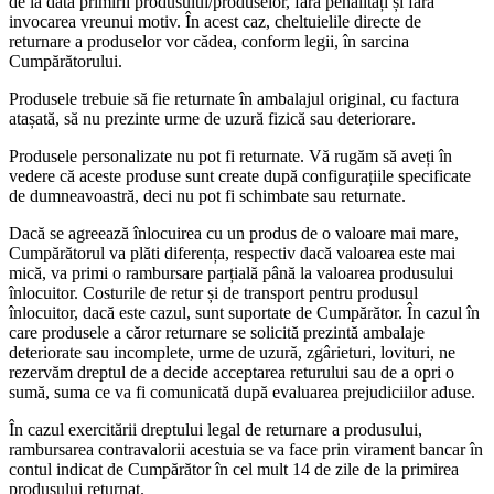
de la data primirii produsului/produselor, fără penalități și fără
invocarea vreunui motiv. În acest caz, cheltuielile directe de
returnare a produselor vor cădea, conform legii, în sarcina
Cumpărătorului.
Produsele trebuie să fie returnate în ambalajul original, cu factura
atașată, să nu prezinte urme de uzură fizică sau deteriorare.
Produsele personalizate nu pot fi returnate. Vă rugăm să aveți în
vedere că aceste produse sunt create după configurațiile specificate
de dumneavoastră, deci nu pot fi schimbate sau returnate.
Dacă se agreează înlocuirea cu un produs de o valoare mai mare,
Cumpărătorul va plăti diferența, respectiv dacă valoarea este mai
mică, va primi o rambursare parțială până la valoarea produsului
înlocuitor. Costurile de retur și de transport pentru produsul
înlocuitor, dacă este cazul, sunt suportate de Cumpărător. În cazul în
care produsele a căror returnare se solicită prezintă ambalaje
deteriorate sau incomplete, urme de uzură, zgârieturi, lovituri, ne
rezervăm dreptul de a decide acceptarea returului sau de a opri o
sumă, suma ce va fi comunicată după evaluarea prejudiciilor aduse.
În cazul exercitării dreptului legal de returnare a produsului,
rambursarea contravalorii acestuia se va face prin virament bancar în
contul indicat de Cumpărător în cel mult 14 de zile de la primirea
produsului returnat.