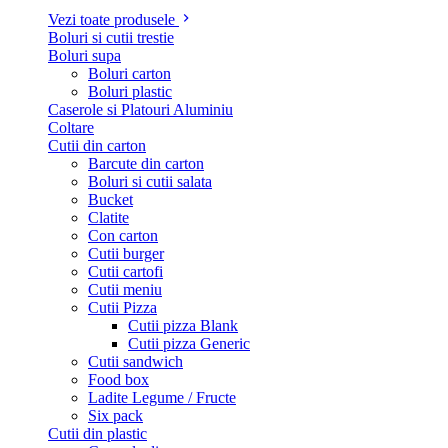
Vezi toate produsele
Boluri si cutii trestie
Boluri supa
Boluri carton
Boluri plastic
Caserole si Platouri Aluminiu
Coltare
Cutii din carton
Barcute din carton
Boluri si cutii salata
Bucket
Clatite
Con carton
Cutii burger
Cutii cartofi
Cutii meniu
Cutii Pizza
Cutii pizza Blank
Cutii pizza Generic
Cutii sandwich
Food box
Ladite Legume / Fructe
Six pack
Cutii din plastic