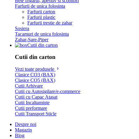
Bete frigarui, aperitiv si scobitori
Farfurii de unica folosinta
Farfurii carton
Farfurii plastic
Farfurii trestie de zahar
Sosiera
Tacamuri de unica folosinta
Zahar-Sare-Piper
Cutii din carton
Cutii din carton
Vezi toate produsele
Clasice CO3 (BAX)
Clasice CO5 (BAX)
Cutii Arhivare
Cutii cu Autosigilare/e-commerce
Cutii cu Capac Atasat
Cutii Incaltaminte
Cutii preformare
Cutii Transport Sticle
Despre noi
Magazin
Blog