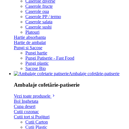
Caserole diverse
Caserole fructe
Caserole oua
Caserole PP / termo
Caserole salata
Caserole sushi
Platouri
Hartie absorbanta
Hartie de ambalat
Pungi si Sacose
Pungi hartie
Pungi Patiserie - Fast Food
Pungi plastic
Sacose Bio
Ambalaje cofetărie-patiserie
Ambalaje cofetărie-patiserie
Vezi toate produsele
Bol Inghetata
Cupa desert
Cutii cozonac
Cutii tort si Prajituri
Cutii Carton
Cutii Plastic