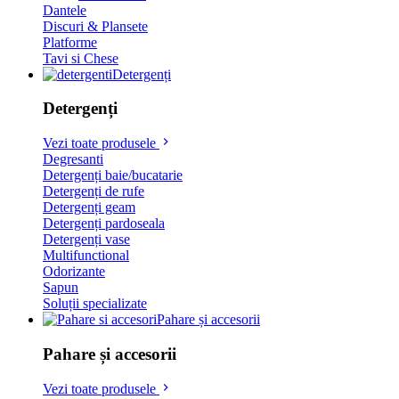
Dantele
Discuri & Plansete
Platforme
Tavi si Chese
Detergenți
Detergenți
Vezi toate produsele
Degresanti
Detergenți baie/bucatarie
Detergenți de rufe
Detergenți geam
Detergenți pardoseala
Detergenți vase
Multifunctional
Odorizante
Sapun
Soluții specializate
Pahare și accesorii
Pahare și accesorii
Vezi toate produsele