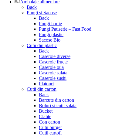
Ambalaje alimentare
Back
Pungi si Sacose
Back
Pungi hartie
Pungi Patiserie – Fast Food
Pungi plastic
Sacose Bio
Cutii din plastic
Back
Caserole diverse
Caserole fructe
Caserole oua
Caserole salata
Caserole sushi
Platouri
Cutii din carton
Back
Barcute din carton
Boluri si cutii salata
Bucket
Clatite
Con carton
Cutii burger
Cutii cartofi