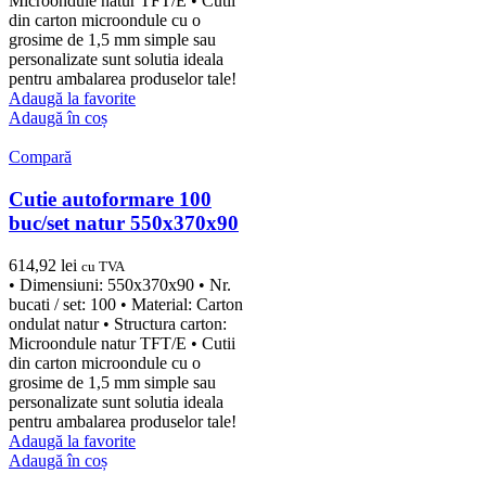
Microondule natur TFT/E • Cutii
din carton microondule cu o
grosime de 1,5 mm simple sau
personalizate sunt solutia ideala
pentru ambalarea produselor tale!
Adaugă la favorite
Adaugă în coș
Compară
Cutie autoformare 100
buc/set natur 550x370x90
614,92
lei
cu TVA
• Dimensiuni: 550x370x90 • Nr.
bucati / set: 100 • Material: Carton
ondulat natur • Structura carton:
Microondule natur TFT/E • Cutii
din carton microondule cu o
grosime de 1,5 mm simple sau
personalizate sunt solutia ideala
pentru ambalarea produselor tale!
Adaugă la favorite
Adaugă în coș