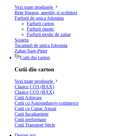
Vezi toate produsele
Bete frigarui, aperitiv si scobitori
Farfurii de unica folosinta
Farfurii carton
Farfurii plastic
Farfurii trestie de zahar
Sosiera
Tacamuri de unica folosinta
Zahar-Sare-Piper
Cutii din carton
Cutii din carton
Vezi toate produsele
Clasice CO3 (BAX)
Clasice CO5 (BAX)
Cutii Arhivare
Cutii cu Autosigilare/e-commerce
Cutii cu Capac Atasat
Cutii Incaltaminte
Cutii preformare
Cutii Transport Sticle
Despre noi