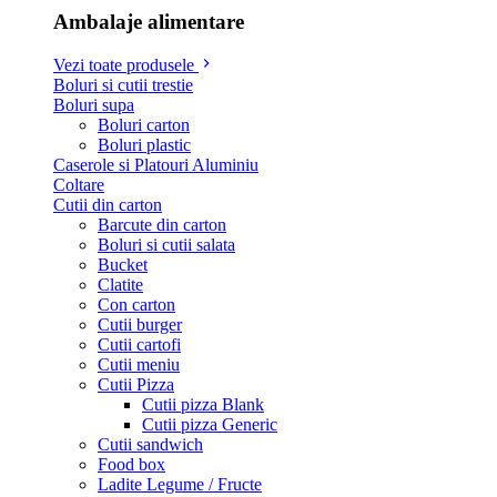
Ambalaje alimentare
Vezi toate produsele
Boluri si cutii trestie
Boluri supa
Boluri carton
Boluri plastic
Caserole si Platouri Aluminiu
Coltare
Cutii din carton
Barcute din carton
Boluri si cutii salata
Bucket
Clatite
Con carton
Cutii burger
Cutii cartofi
Cutii meniu
Cutii Pizza
Cutii pizza Blank
Cutii pizza Generic
Cutii sandwich
Food box
Ladite Legume / Fructe