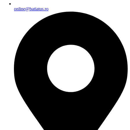
online@batiatus.ro