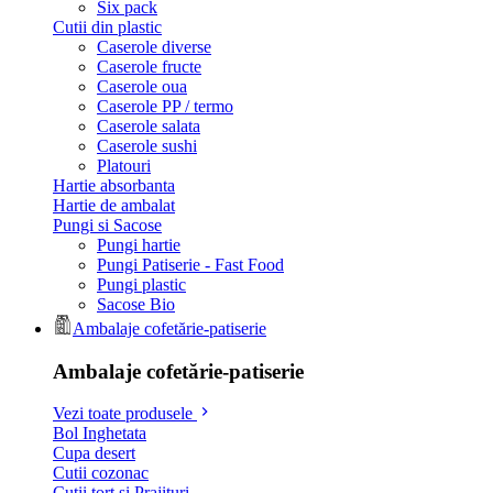
Six pack
Cutii din plastic
Caserole diverse
Caserole fructe
Caserole oua
Caserole PP / termo
Caserole salata
Caserole sushi
Platouri
Hartie absorbanta
Hartie de ambalat
Pungi si Sacose
Pungi hartie
Pungi Patiserie - Fast Food
Pungi plastic
Sacose Bio
Ambalaje cofetărie-patiserie
Ambalaje cofetărie-patiserie
Vezi toate produsele
Bol Inghetata
Cupa desert
Cutii cozonac
Cutii tort si Prajituri