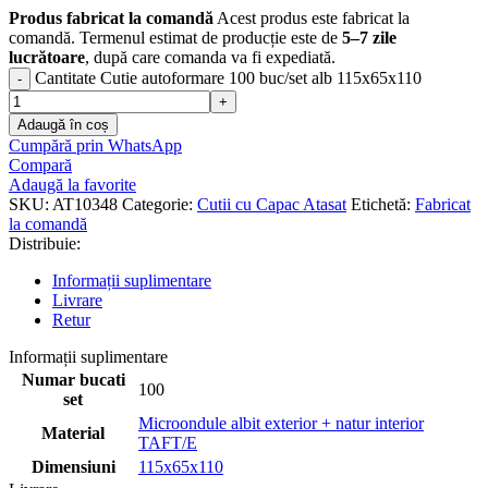
Produs fabricat la comandă
Acest produs este fabricat la
comandă. Termenul estimat de producție este de
5–7 zile
lucrătoare
, după care comanda va fi expediată.
Cantitate Cutie autoformare 100 buc/set alb 115x65x110
Adaugă în coș
Cumpără prin WhatsApp
Compară
Adaugă la favorite
SKU:
AT10348
Categorie:
Cutii cu Capac Atasat
Etichetă:
Fabricat
la comandă
Distribuie:
Informații suplimentare
Livrare
Retur
Informații suplimentare
Numar bucati
100
set
Microondule albit exterior + natur interior
Material
TAFT/E
Dimensiuni
115x65x110