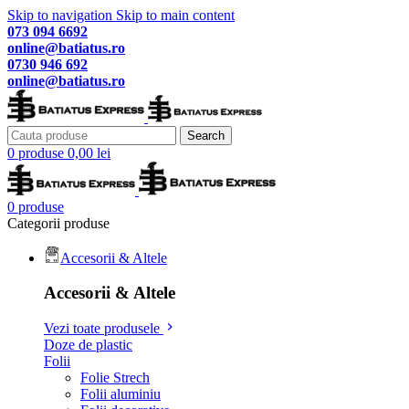
Skip to navigation
Skip to main content
073 094 6692
online@batiatus.ro
0730 946 692
online@batiatus.ro
Search
0
produse
0,00
lei
0
produse
Categorii produse
Accesorii & Altele
Accesorii & Altele
Vezi toate produsele
Doze de plastic
Folii
Folie Strech
Folii aluminiu