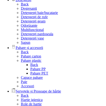
Back
Degresanti
Detergenți baie/bucatarie
Detergenți de rufe
Detergenți geam
Odorizante
Multifunctional
Detergenți pardoseala
Detergenți vase
Sapun
Pahare și accesorii
Back
Pahare carton
Pahare plastic
Back
Pahare PP
Pahare PET
Capace pahare
Paie
Accesori
Șervețele și Prosoape de hârtie
Back
Hartie igienica
Role de hartie