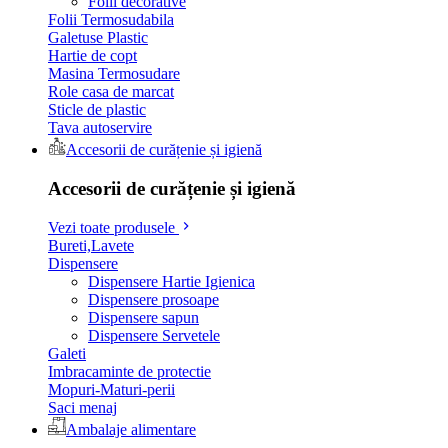
Folii decorative
Folii Termosudabila
Galetuse Plastic
Hartie de copt
Masina Termosudare
Role casa de marcat
Sticle de plastic
Tava autoservire
Accesorii de curățenie și igienă
Accesorii de curățenie și igienă
Vezi toate produsele
Bureti,Lavete
Dispensere
Dispensere Hartie Igienica
Dispensere prosoape
Dispensere sapun
Dispensere Servetele
Galeti
Imbracaminte de protectie
Mopuri-Maturi-perii
Saci menaj
Ambalaje alimentare