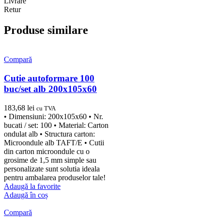
Livrare
Retur
Produse similare
Compară
Cutie autoformare 100
buc/set alb 200x105x60
183,68
lei
cu TVA
• Dimensiuni: 200x105x60 • Nr.
bucati / set: 100 • Material: Carton
ondulat alb • Structura carton:
Microondule alb TAFT/E • Cutii
din carton microondule cu o
grosime de 1,5 mm simple sau
personalizate sunt solutia ideala
pentru ambalarea produselor tale!
Adaugă la favorite
Adaugă în coș
Compară