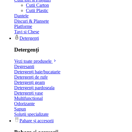
Cutii Carton
Cutii Plastic
Dantele
Discuri & Plansete
Platforme
Tavi si Chese
Detergenți
Detergenți
Vezi toate produsele
Degresanti
Detergenți baie/bucatarie
Detergenți de rufe
Detergenți geam
Detergenți pardoseala
Detergenți vase
Multifunctional
Odorizante
Sapun
Soluții specializate
Pahare și accesorii