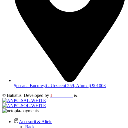
Șoseaua București - Urziceni 259, Afumați 901003
© Batiatus. Developed by
I
MCreative
&
WEBC
Accesorii & Altele
Back