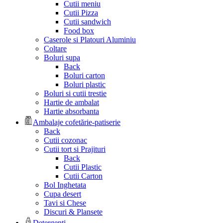
Cutii meniu
Cutii Pizza
Cutii sandwich
Food box
Caserole si Platouri Aluminiu
Coltare
Boluri supa
Back
Boluri carton
Boluri plastic
Boluri si cutii trestie
Hartie de ambalat
Hartie absorbanta
Ambalaje cofetărie-patiserie
Back
Cutii cozonac
Cutii tort si Prajituri
Back
Cutii Plastic
Cutii Carton
Bol Inghetata
Cupa desert
Tavi si Chese
Discuri & Plansete
Detergenți