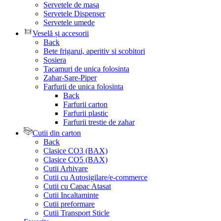
Servetele de masa
Servetele Dispenser
Servetele umede
Veselă și accesorii
Back
Bete frigarui, aperitiv si scobitori
Sosiera
Tacamuri de unica folosinta
Zahar-Sare-Piper
Farfurii de unica folosinta
Back
Farfurii carton
Farfurii plastic
Farfurii trestie de zahar
Cutii din carton
Back
Clasice CO3 (BAX)
Clasice CO5 (BAX)
Cutii Arhivare
Cutii cu Autosigilare/e-commerce
Cutii cu Capac Atasat
Cutii Incaltaminte
Cutii preformare
Cutii Transport Sticle