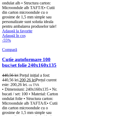
ondulat alb • Structura carton:
Microondule alb TAFT/E• Cutii
din carton microondule cu o
grosime de 1,5 mm simple sau
personalizate sunt solutia ideala
pentru ambalarea produselor tale!
Adaugă la favorite
Adaugă în coș
-55%
Compară
Cutie autoformare 100
buc/set folie 240x160x135
440,56
lei
Prețul inițial a fost:
440,56 lei.
200,26
lei
Prețul curent
este: 200,26 lei.
cu TVA
• Dimensiuni: 240x160x135 • Nr.
bucati / set: 100 • Material: Carton
ondulat folie • Structura carton:
Microondule alb TAFTA/E• Cutii
din carton microondule cu o
grosime de 1,5 mm simple sau