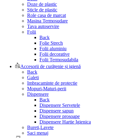
Doze de plastic
Sticle de plastic
Role casa de marcat
Masina Termosudare
Tava autoservire
Folii
Back
Folie Strech
Folii aluminiu
Folii decorative
Folii Termosudabila
Accesorii de curățenie și igienă
Back
Galeti
Imbracaminte de protectie
Mopuri-Maturi-perii
Dispensere
Back
Dispensere Servetele
Dispensere sapun
Dispensere prosoape
Dispensere Hartie Igienica
Bureti,Lavete
Saci menaj