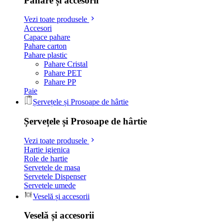
Pahare și accesorii
Vezi toate produsele
Accesori
Capace pahare
Pahare carton
Pahare plastic
Pahare Cristal
Pahare PET
Pahare PP
Paie
Șervețele și Prosoape de hârtie
Șervețele și Prosoape de hârtie
Vezi toate produsele
Hartie igienica
Role de hartie
Servetele de masa
Servetele Dispenser
Servetele umede
Veselă și accesorii
Veselă și accesorii