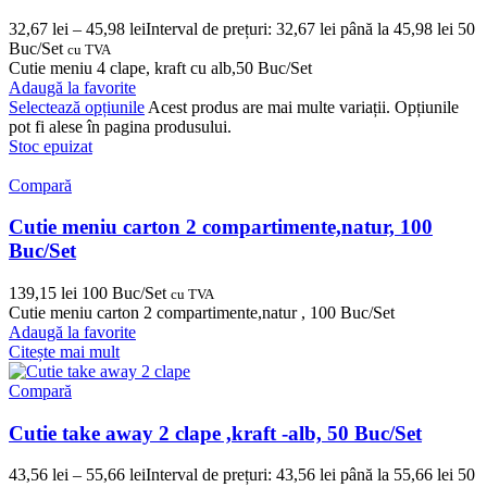
32,67
lei
–
45,98
lei
Interval de prețuri: 32,67 lei până la 45,98 lei
50
Buc/Set
cu TVA
Cutie meniu 4 clape, kraft cu alb,50 Buc/Set
Adaugă la favorite
Selectează opțiunile
Acest produs are mai multe variații. Opțiunile
pot fi alese în pagina produsului.
Stoc epuizat
Compară
Cutie meniu carton 2 compartimente,natur, 100
Buc/Set
139,15
lei
100 Buc/Set
cu TVA
Cutie meniu carton 2 compartimente,natur , 100 Buc/Set
Adaugă la favorite
Citește mai mult
Compară
Cutie take away 2 clape ,kraft -alb, 50 Buc/Set
43,56
lei
–
55,66
lei
Interval de prețuri: 43,56 lei până la 55,66 lei
50