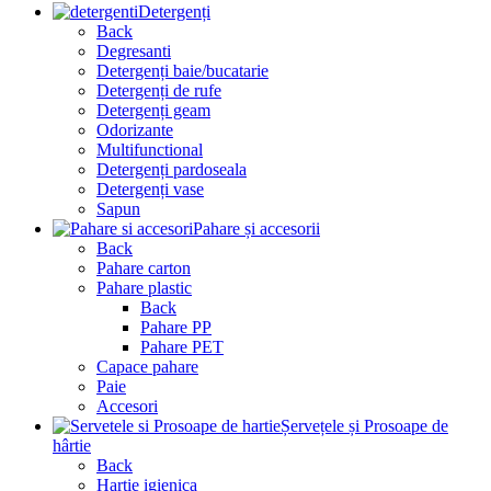
Detergenți
Back
Degresanti
Detergenți baie/bucatarie
Detergenți de rufe
Detergenți geam
Odorizante
Multifunctional
Detergenți pardoseala
Detergenți vase
Sapun
Pahare și accesorii
Back
Pahare carton
Pahare plastic
Back
Pahare PP
Pahare PET
Capace pahare
Paie
Accesori
Șervețele și Prosoape de
hârtie
Back
Hartie igienica