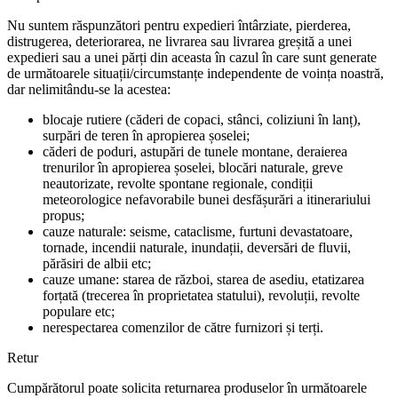
Nu suntem răspunzători pentru expedieri întârziate, pierderea,
distrugerea, deteriorarea, ne livrarea sau livrarea greșită a unei
expedieri sau a unei părți din aceasta în cazul în care sunt generate
de următoarele situații/circumstanțe independente de voința noastră,
dar nelimitându-se la acestea:
blocaje rutiere (căderi de copaci, stânci, coliziuni în lanț),
surpări de teren în apropierea șoselei;
căderi de poduri, astupări de tunele montane, deraierea
trenurilor în apropierea șoselei, blocări naturale, greve
neautorizate, revolte spontane regionale, condiții
meteorologice nefavorabile bunei desfășurări a itinerariului
propus;
cauze naturale: seisme, cataclisme, furtuni devastatoare,
tornade, incendii naturale, inundații, deversări de fluvii,
părăsiri de albii etc;
cauze umane: starea de război, starea de asediu, etatizarea
forțată (trecerea în proprietatea statului), revoluții, revolte
populare etc;
nerespectarea comenzilor de către furnizori și terți.
Retur
Cumpărătorul poate solicita returnarea produselor în următoarele