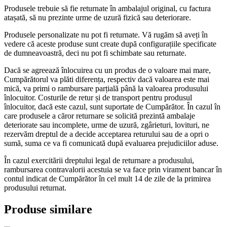
Produsele trebuie să fie returnate în ambalajul original, cu factura
atașată, să nu prezinte urme de uzură fizică sau deteriorare.
Produsele personalizate nu pot fi returnate. Vă rugăm să aveți în
vedere că aceste produse sunt create după configurațiile specificate
de dumneavoastră, deci nu pot fi schimbate sau returnate.
Dacă se agreează înlocuirea cu un produs de o valoare mai mare,
Cumpărătorul va plăti diferența, respectiv dacă valoarea este mai
mică, va primi o rambursare parțială până la valoarea produsului
înlocuitor. Costurile de retur și de transport pentru produsul
înlocuitor, dacă este cazul, sunt suportate de Cumpărător. În cazul în
care produsele a căror returnare se solicită prezintă ambalaje
deteriorate sau incomplete, urme de uzură, zgârieturi, lovituri, ne
rezervăm dreptul de a decide acceptarea returului sau de a opri o
sumă, suma ce va fi comunicată după evaluarea prejudiciilor aduse.
În cazul exercitării dreptului legal de returnare a produsului,
rambursarea contravalorii acestuia se va face prin virament bancar în
contul indicat de Cumpărător în cel mult 14 de zile de la primirea
produsului returnat.
Produse similare