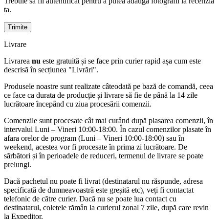
Trebuie să fii autentificat pentru a putea adăuga fotografii la recenzia
ta.
Livrare
Livrarea
nu
este gratuită și se face prin curier rapid așa cum este
descrisă în secțiunea "Livrări".
Produsele noastre sunt realizate câteodată pe bază de comandă, ceea
ce face ca durata de producție și livrare să fie de până la 14 zile
lucrătoare începând cu ziua procesării comenzii.
Comenzile sunt procesate cât mai curând după plasarea comenzii, în
intervalul Luni – Vineri 10:00-18:00. În cazul comenzilor plasate în
afara orelor de program (Luni – Vineri 10:00-18:00) sau în
weekend, acestea vor fi procesate în prima zi lucrătoare. De
sărbători și în perioadele de reduceri, termenul de livrare se poate
prelungi.
Dacă pachetul nu poate fi livrat (destinatarul nu răspunde, adresa
specificată de dumneavoastră este greșită etc), veți fi contactat
telefonic de către curier. Dacă nu se poate lua contact cu
destinatarul, coletele rămân la curierul zonal 7 zile, după care revin
la Expeditor.