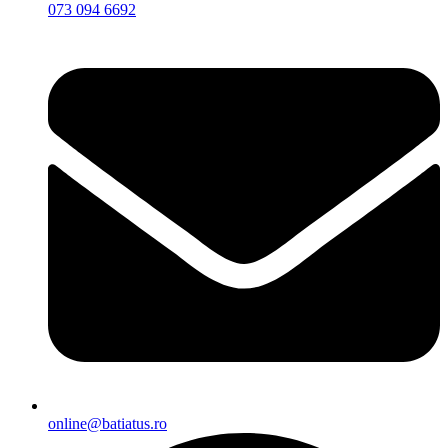
073 094 6692
online@batiatus.ro