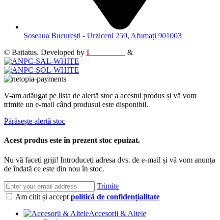
Șoseaua București - Urziceni 259, Afumați 901003
© Batiatus. Developed by
I
MCreative
&
WEBC
V-am adăugat pe lista de alertă stoc a acestui produs și vă vom
trimite un e-mail când produsul este disponibil.
Părăsește alertă stoc
Acest produs este în prezent stoc epuizat.
Nu vă faceți griji! Introduceți adresa dvs. de e-mail și vă vom anunța
de îndată ce este din nou în stoc.
Trimite
Am citit și accept
politică de confidențialitate
Accesorii & Altele