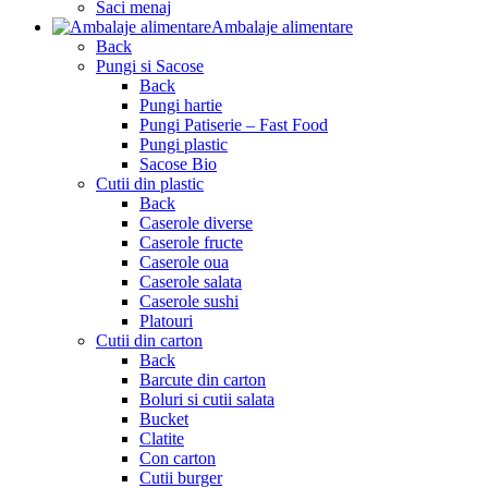
Saci menaj
Ambalaje alimentare
Back
Pungi si Sacose
Back
Pungi hartie
Pungi Patiserie – Fast Food
Pungi plastic
Sacose Bio
Cutii din plastic
Back
Caserole diverse
Caserole fructe
Caserole oua
Caserole salata
Caserole sushi
Platouri
Cutii din carton
Back
Barcute din carton
Boluri si cutii salata
Bucket
Clatite
Con carton
Cutii burger