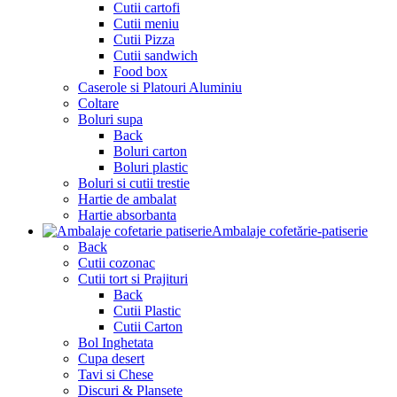
Cutii cartofi
Cutii meniu
Cutii Pizza
Cutii sandwich
Food box
Caserole si Platouri Aluminiu
Coltare
Boluri supa
Back
Boluri carton
Boluri plastic
Boluri si cutii trestie
Hartie de ambalat
Hartie absorbanta
Ambalaje cofetărie-patiserie
Back
Cutii cozonac
Cutii tort si Prajituri
Back
Cutii Plastic
Cutii Carton
Bol Inghetata
Cupa desert
Tavi si Chese
Discuri & Plansete