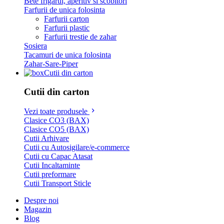
Bete frigarui, aperitiv si scobitori
Farfurii de unica folosinta
Farfurii carton
Farfurii plastic
Farfurii trestie de zahar
Sosiera
Tacamuri de unica folosinta
Zahar-Sare-Piper
Cutii din carton
Cutii din carton
Vezi toate produsele
Clasice CO3 (BAX)
Clasice CO5 (BAX)
Cutii Arhivare
Cutii cu Autosigilare/e-commerce
Cutii cu Capac Atasat
Cutii Incaltaminte
Cutii preformare
Cutii Transport Sticle
Despre noi
Magazin
Blog