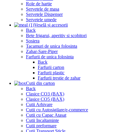
Role de hartie
Servetele de masa
Servetele Dispenser
Servetele umede
Veselă și accesorii
Back
Bete frigarui, aperitiv si scobitori
Sosiera
Tacamuri de unica folosinta
Zahar-Sare-Piper
Farfurii de unica folosinta
Back
Farfurii carton
Farfurii plastic
Farfurii trestie de zahar
Cutii din carton
Back
Clasice CO3 (BAX)
Clasice CO5 (BAX)
Cutii Arhivare
Cutii cu Autosigilare/e-commerce
Cutii cu Capac Atasat
Cutii Incaltaminte
Cutii preformare
Cutii Transport Sticle