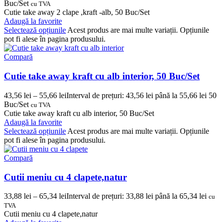
Buc/Set
cu TVA
Cutie take away 2 clape ,kraft -alb, 50 Buc/Set
Adaugă la favorite
Selectează opțiunile
Acest produs are mai multe variații. Opțiunile
pot fi alese în pagina produsului.
Compară
Cutie take away kraft cu alb interior, 50 Buc/Set
43,56
lei
–
55,66
lei
Interval de prețuri: 43,56 lei până la 55,66 lei
50
Buc/Set
cu TVA
Cutie take away kraft cu alb interior, 50 Buc/Set
Adaugă la favorite
Selectează opțiunile
Acest produs are mai multe variații. Opțiunile
pot fi alese în pagina produsului.
Compară
Cutii meniu cu 4 clapete,natur
33,88
lei
–
65,34
lei
Interval de prețuri: 33,88 lei până la 65,34 lei
cu
TVA
Cutii meniu cu 4 clapete,natur