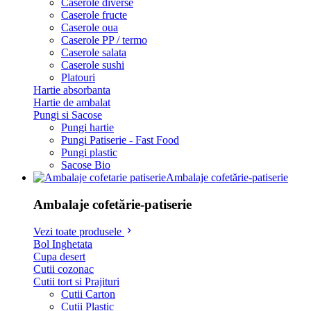
Caserole diverse
Caserole fructe
Caserole oua
Caserole PP / termo
Caserole salata
Caserole sushi
Platouri
Hartie absorbanta
Hartie de ambalat
Pungi si Sacose
Pungi hartie
Pungi Patiserie - Fast Food
Pungi plastic
Sacose Bio
Ambalaje cofetărie-patiserie
Ambalaje cofetărie-patiserie
Vezi toate produsele
Bol Inghetata
Cupa desert
Cutii cozonac
Cutii tort si Prajituri
Cutii Carton
Cutii Plastic