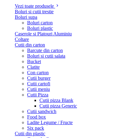
Vezi toate produsele
Boluri si cutii trestie
Boluri supa
Boluri carton
Boluri plastic
Caserole si Platouri Aluminiu
Coltare
Cutii din carton
Barcute din carton
Boluri si cutii salata
Bucket
Clatite
Con carton
Cutii burger
Cutii cartofi
Cutii meniu
Cutii Pizza
Cutii pizza Blank
Cutii pizza Generic
Cutii sandwich
Food box
Ladite Legume / Fructe
Six pack
Cutii din plastic