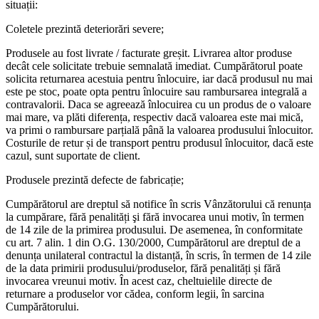
situații:
Coletele prezintă deteriorări severe;
Produsele au fost livrate / facturate greșit. Livrarea altor produse
decât cele solicitate trebuie semnalată imediat. Cumpărătorul poate
solicita returnarea acestuia pentru înlocuire, iar dacă produsul nu mai
este pe stoc, poate opta pentru înlocuire sau rambursarea integrală a
contravalorii. Daca se agreează înlocuirea cu un produs de o valoare
mai mare, va plăti diferența, respectiv dacă valoarea este mai mică,
va primi o rambursare parțială până la valoarea produsului înlocuitor.
Costurile de retur și de transport pentru produsul înlocuitor, dacă este
cazul, sunt suportate de client.
Produsele prezintă defecte de fabricație;
Cumpărătorul are dreptul să notifice în scris Vânzătorului că renunța
la cumpărare, fără penalități şi fără invocarea unui motiv, în termen
de 14 zile de la primirea produsului. De asemenea, în conformitate
cu art. 7 alin. 1 din O.G. 130/2000, Cumpărătorul are dreptul de a
denunța unilateral contractul la distanță, în scris, în termen de 14 zile
de la data primirii produsului/produselor, fără penalități și fără
invocarea vreunui motiv. În acest caz, cheltuielile directe de
returnare a produselor vor cădea, conform legii, în sarcina
Cumpărătorului.