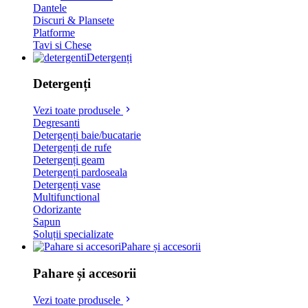
Dantele
Discuri & Plansete
Platforme
Tavi si Chese
Detergenți
Detergenți
Vezi toate produsele
Degresanti
Detergenți baie/bucatarie
Detergenți de rufe
Detergenți geam
Detergenți pardoseala
Detergenți vase
Multifunctional
Odorizante
Sapun
Soluții specializate
Pahare și accesorii
Pahare și accesorii
Vezi toate produsele