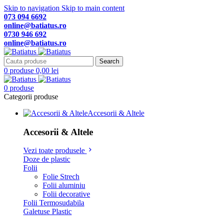
Skip to navigation
Skip to main content
073 094 6692
online@batiatus.ro
0730 946 692
online@batiatus.ro
Search
0
produse
0,00
lei
0
produse
Categorii produse
Accesorii & Altele
Accesorii & Altele
Vezi toate produsele
Doze de plastic
Folii
Folie Strech
Folii aluminiu
Folii decorative
Folii Termosudabila
Galetuse Plastic