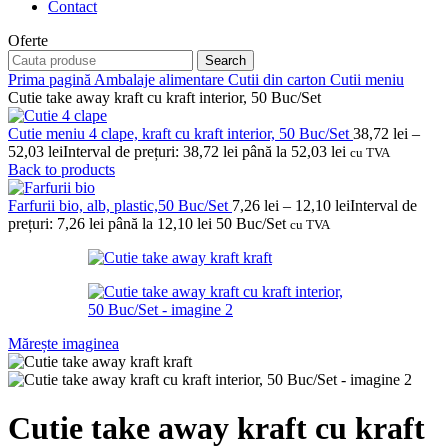
Contact
Oferte
Search
Prima pagină
Ambalaje alimentare
Cutii din carton
Cutii meniu
Cutie take away kraft cu kraft interior, 50 Buc/Set
Cutie meniu 4 clape, kraft cu kraft interior, 50 Buc/Set
38,72
lei
–
52,03
lei
Interval de prețuri: 38,72 lei până la 52,03 lei
cu TVA
Back to products
Farfurii bio, alb, plastic,50 Buc/Set
7,26
lei
–
12,10
lei
Interval de
prețuri: 7,26 lei până la 12,10 lei
50 Buc/Set
cu TVA
Mărește imaginea
Cutie take away kraft cu kraft