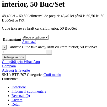
interior, 50 Buc/Set
48,40
lei
–
60,50
lei
Interval de prețuri: 48,40 lei până la 60,50 lei
50
Buc/Set
cu TVA
Cutie take away kraft cu kraft interior, 50 Buc/Set
Dimensiuni
Anulează
Cantitate Cutie take away kraft cu kraft interior, 50 Buc/Set
Adaugă în coș
Cumpără prin WhatsApp
Compară
Adaugă la favorite
SKU:
BTE-707
Categorie:
Cutii meniu
Distribuie:
Descriere
Informații suplimentare
Recenzii (0)
Livrare
Retur