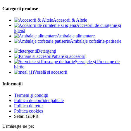
Categorii produse
Accesorii & Altele
Accesorii de curățenie și
igienă
Ambalaje alimentare
Ambalaje cofetărie-patiserie
Detergenți
Pahare și accesorii
Șervețele și Prosoape de
hârtie
Veselă și accesorii
Informații
Termeni și condiții
Politica de confidențialitate
Politica de retur
Politica cookies
Setări GDPR
Urmărește-ne pe: