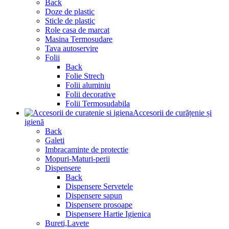
Back
Doze de plastic
Sticle de plastic
Role casa de marcat
Masina Termosudare
Tava autoservire
Folii
Back
Folie Strech
Folii aluminiu
Folii decorative
Folii Termosudabila
Accesorii de curățenie și
igienă
Back
Galeti
Imbracaminte de protectie
Mopuri-Maturi-perii
Dispensere
Back
Dispensere Servetele
Dispensere sapun
Dispensere prosoape
Dispensere Hartie Igienica
Bureti,Lavete