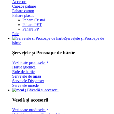
Accesori
Capace pahare
Pahare carton
Pahare plastic
Pahare Cristal
Pahare PET
Pahare PP
Paie
Șervețele și Prosoape de
hârtie
Șervețele și Prosoape de hârtie
Vezi toate produsele
Hartie igienica
Role de hartie
Servetele de masa
Servetele Dispenser
Servetele umede
Veselă și accesorii
Veselă și accesorii
Vezi toate produsele