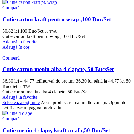
Compară
Cutie carton kraft pentru wrap ,100 Buc/Set
50,82
lei
100 Buc/Set
cu TVA
Cutie carton kraft pentru wrap ,100 Buc/Set
Adaugă la favorite
Adaugă în coș
Compară
Cutie carton meniu alba 4 clapete, 50 Buc/Set
36,30
lei
–
44,77
lei
Interval de prețuri: 36,30 lei până la 44,77 lei
50
Buc/Set
cu TVA
Cutie carton meniu alba 4 clapete, 50 Buc/Set
Adaugă la favorite
Selectează opțiunile
Acest produs are mai multe variații. Opțiunile
pot fi alese în pagina produsului.
Compară
Cutie meniu 4 clape, kraft cu alb,50 Buc/Set