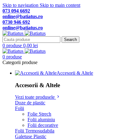
Skip to navigation
Skip to main content
073 094 6692
online@batiatus.ro
0730 946 692
online@batiatus.ro
Search
0
produse
0,00
lei
0
produse
Categorii produse
Accesorii & Altele
Accesorii & Altele
Vezi toate produsele
Doze de plastic
Folii
Folie Strech
Folii aluminiu
Folii decorative
Folii Termosudabila
Galetuse Plastic