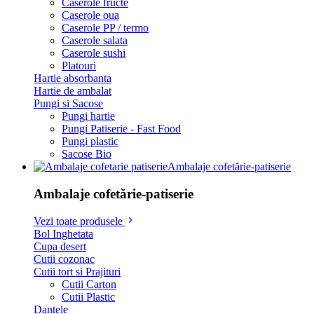
Caserole fructe
Caserole oua
Caserole PP / termo
Caserole salata
Caserole sushi
Platouri
Hartie absorbanta
Hartie de ambalat
Pungi si Sacose
Pungi hartie
Pungi Patiserie - Fast Food
Pungi plastic
Sacose Bio
Ambalaje cofetărie-patiserie
Ambalaje cofetărie-patiserie
Vezi toate produsele
Bol Inghetata
Cupa desert
Cutii cozonac
Cutii tort si Prajituri
Cutii Carton
Cutii Plastic
Dantele