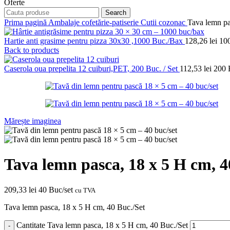
Oferte
Search
Prima pagină
Ambalaje cofetărie-patiserie
Cutii cozonac
Tava lemn pa
Hartie anti grasime pentru pizza 30x30 ,1000 Buc./Bax
128,26
lei
100
Back to products
Caserola oua prepelita 12 cuiburi,PET, 200 Buc. / Set
112,53
lei
200 
Mărește imaginea
Tava lemn pasca, 18 x 5 H cm, 4
209,33
lei
40 Buc/set
cu TVA
Tava lemn pasca, 18 x 5 H cm, 40 Buc./Set
Cantitate Tava lemn pasca, 18 x 5 H cm, 40 Buc./Set