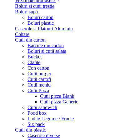
Vezi toate produsele
Boluri si cutii trestie
Boluri supa
Boluri carton
Boluri plastic
Caserole si Platouri Aluminiu
Coltare
Cutii din carton
Barcute din carton
Boluri si cutii salata
Bucket
Clatite
Con carton
Cutii burger
Cutii cartofi
Cutii meniu
Cutii Pizza
Cutii pizza Blank
Cutii pizza Generic
Cutii sandwich
Food box
Ladite Legume / Fructe
Six pack
Cutii din plastic
Caserole diverse