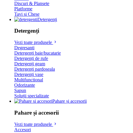
Discuri & Plansete
Platforme
Tavi si Chese
Detergenți
Detergenți
Vezi toate produsele
Degresanti
Detergenți baie/bucatarie
Detergenți de rufe
Detergenți geam
Detergenți pardoseala
Detergenți vase
Multifunctional
Odorizante
Sapun
Soluții specializate
Pahare și accesorii
Pahare și accesorii
Vezi toate produsele
Accesori