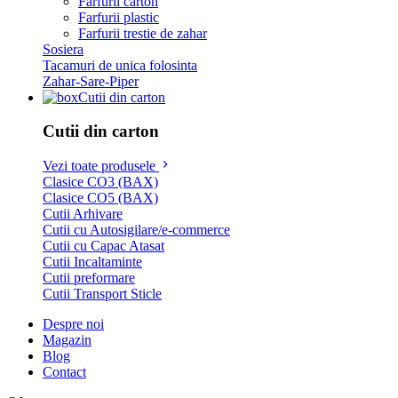
Farfurii carton
Farfurii plastic
Farfurii trestie de zahar
Sosiera
Tacamuri de unica folosinta
Zahar-Sare-Piper
Cutii din carton
Cutii din carton
Vezi toate produsele
Clasice CO3 (BAX)
Clasice CO5 (BAX)
Cutii Arhivare
Cutii cu Autosigilare/e-commerce
Cutii cu Capac Atasat
Cutii Incaltaminte
Cutii preformare
Cutii Transport Sticle
Despre noi
Magazin
Blog
Contact