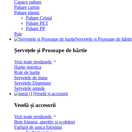
Capace pahare
Pahare carton
Pahare plastic
Pahare Cristal
Pahare PET
Pahare PP
Paie
Șervețele și Prosoape de hârtie
Șervețele și Prosoape de hârtie
Vezi toate produsele
Hartie igienica
Role de hartie
Servetele de masa
Servetele Dispenser
Servetele umede
Veselă și accesorii
Veselă și accesorii
Vezi toate produsele
Bete frigarui, aperitiv si scobitori
Farfurii de unica folosinta