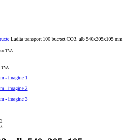
ructe
Ladita transport 100 buc/set CO3, alb 540x305x105 mm
cu TVA
u TVA