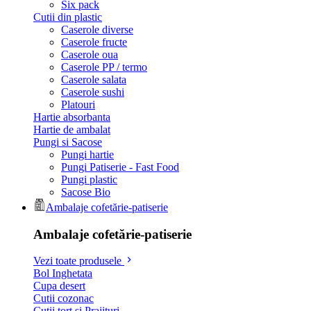
Six pack
Cutii din plastic
Caserole diverse
Caserole fructe
Caserole oua
Caserole PP / termo
Caserole salata
Caserole sushi
Platouri
Hartie absorbanta
Hartie de ambalat
Pungi si Sacose
Pungi hartie
Pungi Patiserie - Fast Food
Pungi plastic
Sacose Bio
Ambalaje cofetărie-patiserie
Ambalaje cofetărie-patiserie
Vezi toate produsele
Bol Inghetata
Cupa desert
Cutii cozonac
Cutii tort si Prajituri