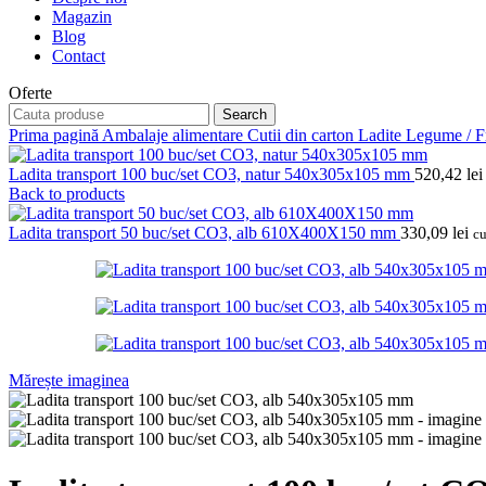
Magazin
Blog
Contact
Oferte
Search
Prima pagină
Ambalaje alimentare
Cutii din carton
Ladite Legume / F
Ladita transport 100 buc/set CO3, natur 540x305x105 mm
520,42
lei
Back to products
Ladita transport 50 buc/set CO3, alb 610X400X150 mm
330,09
lei
c
Mărește imaginea