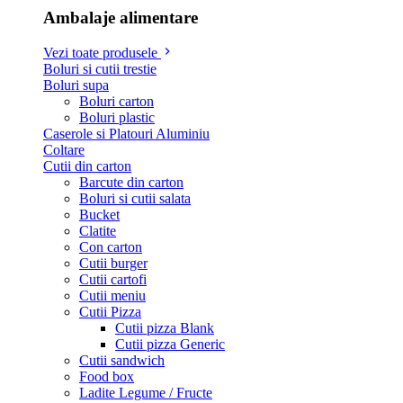
Ambalaje alimentare
Vezi toate produsele
Boluri si cutii trestie
Boluri supa
Boluri carton
Boluri plastic
Caserole si Platouri Aluminiu
Coltare
Cutii din carton
Barcute din carton
Boluri si cutii salata
Bucket
Clatite
Con carton
Cutii burger
Cutii cartofi
Cutii meniu
Cutii Pizza
Cutii pizza Blank
Cutii pizza Generic
Cutii sandwich
Food box
Ladite Legume / Fructe