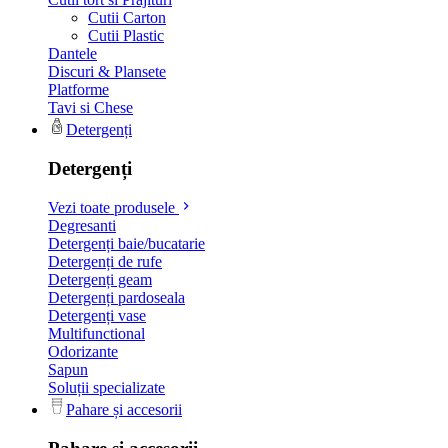
Cutii Carton
Cutii Plastic
Dantele
Discuri & Plansete
Platforme
Tavi si Chese
Detergenți
Detergenți
Vezi toate produsele
Degresanti
Detergenți baie/bucatarie
Detergenți de rufe
Detergenți geam
Detergenți pardoseala
Detergenți vase
Multifunctional
Odorizante
Sapun
Soluții specializate
Pahare și accesorii