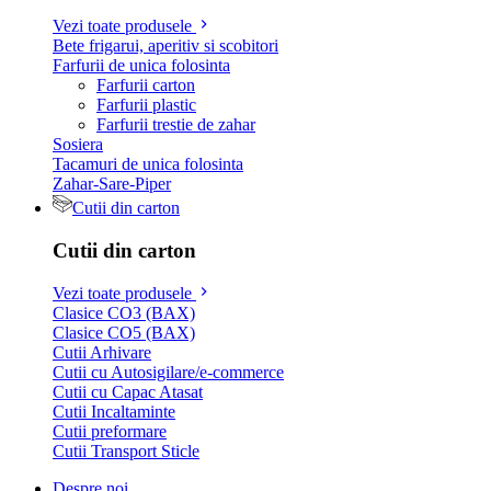
Vezi toate produsele
Bete frigarui, aperitiv si scobitori
Farfurii de unica folosinta
Farfurii carton
Farfurii plastic
Farfurii trestie de zahar
Sosiera
Tacamuri de unica folosinta
Zahar-Sare-Piper
Cutii din carton
Cutii din carton
Vezi toate produsele
Clasice CO3 (BAX)
Clasice CO5 (BAX)
Cutii Arhivare
Cutii cu Autosigilare/e-commerce
Cutii cu Capac Atasat
Cutii Incaltaminte
Cutii preformare
Cutii Transport Sticle
Despre noi