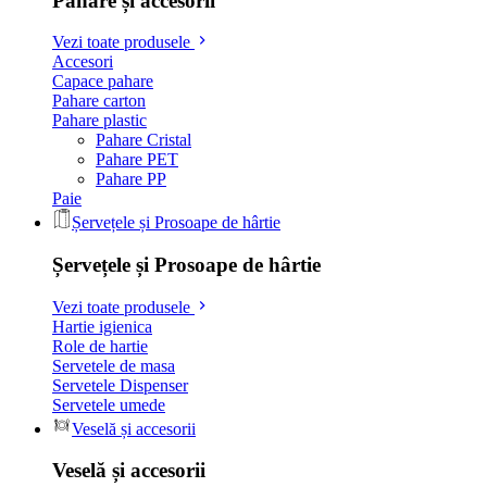
Pahare și accesorii
Vezi toate produsele
Accesori
Capace pahare
Pahare carton
Pahare plastic
Pahare Cristal
Pahare PET
Pahare PP
Paie
Șervețele și Prosoape de hârtie
Șervețele și Prosoape de hârtie
Vezi toate produsele
Hartie igienica
Role de hartie
Servetele de masa
Servetele Dispenser
Servetele umede
Veselă și accesorii
Veselă și accesorii