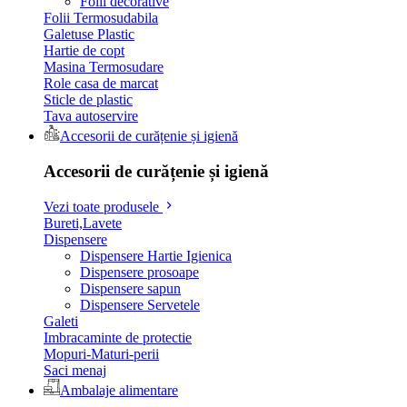
Folii decorative
Folii Termosudabila
Galetuse Plastic
Hartie de copt
Masina Termosudare
Role casa de marcat
Sticle de plastic
Tava autoservire
Accesorii de curățenie și igienă
Accesorii de curățenie și igienă
Vezi toate produsele
Bureti,Lavete
Dispensere
Dispensere Hartie Igienica
Dispensere prosoape
Dispensere sapun
Dispensere Servetele
Galeti
Imbracaminte de protectie
Mopuri-Maturi-perii
Saci menaj
Ambalaje alimentare