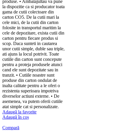
produse. • Ambalajultau va pune
la dispozitie ca si producator toata
gama de cutii colectoare din
carton CO5. De la cutii mari la
cele mici, de la cutii din carton
folosite in transportul maritim la
cele de depozitare, exista cutii din
carton pentru fiecare produs si
scop. Daca sunteti in cautarea
unor cutii simple, duble sau triple,
ati ajuns la locul potrivit. Toate
cutiile din carton sunt concepute
pentru a proteja produsele atunci
cand ele sunt depozitate sau in
tranzit. • Cutiile noastre sunt
produse din carton ondulat de
inalta calitate pentru a le oferi o
rezistenta superioara impotriva
diverselor actiuni externe. • De
asemenea, va putem oferii cutiile
atat simple cat si personalizate.
Adaugă la favorite
Adaugă în coș
Compară