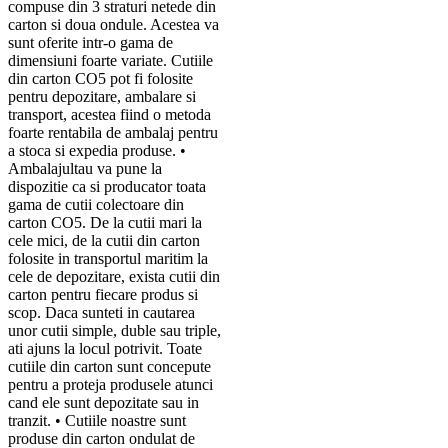
compuse din 3 straturi netede din
carton si doua ondule. Acestea va
sunt oferite intr-o gama de
dimensiuni foarte variate. Cutiile
din carton CO5 pot fi folosite
pentru depozitare, ambalare si
transport, acestea fiind o metoda
foarte rentabila de ambalaj pentru
a stoca si expedia produse. •
Ambalajultau va pune la
dispozitie ca si producator toata
gama de cutii colectoare din
carton CO5. De la cutii mari la
cele mici, de la cutii din carton
folosite in transportul maritim la
cele de depozitare, exista cutii din
carton pentru fiecare produs si
scop. Daca sunteti in cautarea
unor cutii simple, duble sau triple,
ati ajuns la locul potrivit. Toate
cutiile din carton sunt concepute
pentru a proteja produsele atunci
cand ele sunt depozitate sau in
tranzit. • Cutiile noastre sunt
produse din carton ondulat de