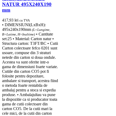
NATUR 495X240X190
mm
417,93
lei
cu TVA
• DIMENSIUNI(LxBxH):
495x240x190mm
(L=Lungime,
• Cantitate
B=Latime, H=Inaltime)
set:25 • Material: Carton natur •
Structura carton: T3FT/BC • Cutii
Carton colectoare fefco 0201 sunt
usoare, compuse din 3 straturi
netede din carton si doua ondule.
Acestea va sunt oferite intr-o
gama de dimensiuni foarte variate.
Cutiile din carton CO5 pot fi
folosite pentru depozitare,
ambalare si transport, acestea fiind
o metoda foarte rentabila de
ambalaj pentru a stoca si expedia
produse. • Ambalajultau va pune
la dispozitie ca si producator toata
gama de cutii colectoare din
carton CO5. De la cutii mari la
cele mici, de la cutii din carton