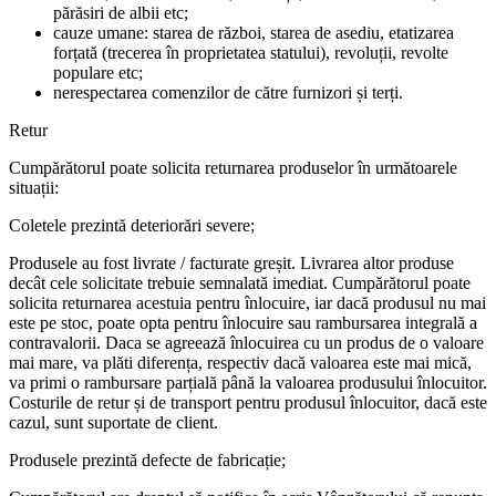
părăsiri de albii etc;
cauze umane: starea de război, starea de asediu, etatizarea
forțată (trecerea în proprietatea statului), revoluții, revolte
populare etc;
nerespectarea comenzilor de către furnizori și terți.
Retur
Cumpărătorul poate solicita returnarea produselor în următoarele
situații:
Coletele prezintă deteriorări severe;
Produsele au fost livrate / facturate greșit. Livrarea altor produse
decât cele solicitate trebuie semnalată imediat. Cumpărătorul poate
solicita returnarea acestuia pentru înlocuire, iar dacă produsul nu mai
este pe stoc, poate opta pentru înlocuire sau rambursarea integrală a
contravalorii. Daca se agreează înlocuirea cu un produs de o valoare
mai mare, va plăti diferența, respectiv dacă valoarea este mai mică,
va primi o rambursare parțială până la valoarea produsului înlocuitor.
Costurile de retur și de transport pentru produsul înlocuitor, dacă este
cazul, sunt suportate de client.
Produsele prezintă defecte de fabricație;