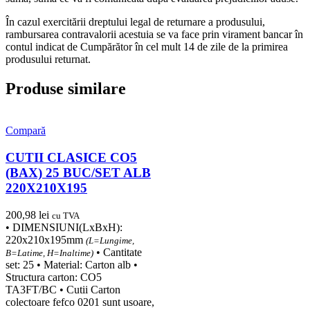
În cazul exercitării dreptului legal de returnare a produsului,
rambursarea contravalorii acestuia se va face prin virament bancar în
contul indicat de Cumpărător în cel mult 14 de zile de la primirea
produsului returnat.
Produse similare
Compară
CUTII CLASICE CO5
(BAX) 25 BUC/SET ALB
220X210X195
200,98
lei
cu TVA
• DIMENSIUNI(LxBxH):
220x210x195mm
(L=Lungime,
• Cantitate
B=Latime, H=Inaltime)
set: 25 • Material: Carton alb •
Structura carton: CO5
TA3FT/BC • Cutii Carton
colectoare fefco 0201 sunt usoare,