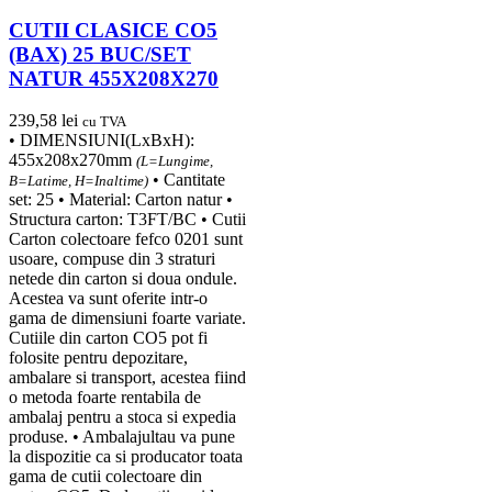
CUTII CLASICE CO5
(BAX) 25 BUC/SET
NATUR 455X208X270
239,58
lei
cu TVA
• DIMENSIUNI(LxBxH):
455x208x270mm
(L=Lungime,
• Cantitate
B=Latime, H=Inaltime)
set: 25 • Material: Carton natur •
Structura carton: T3FT/BC • Cutii
Carton colectoare fefco 0201 sunt
usoare, compuse din 3 straturi
netede din carton si doua ondule.
Acestea va sunt oferite intr-o
gama de dimensiuni foarte variate.
Cutiile din carton CO5 pot fi
folosite pentru depozitare,
ambalare si transport, acestea fiind
o metoda foarte rentabila de
ambalaj pentru a stoca si expedia
produse. • Ambalajultau va pune
la dispozitie ca si producator toata
gama de cutii colectoare din