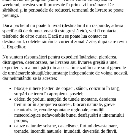
weekend, acestea vor fi procesate în prima zi lucrătoare. De
sărbători și în perioadele de reduceri, termenul de livrare se poate
prelungi.
Dacă pachetul nu poate fi livrat (destinatarul nu răspunde, adresa
specificată de dumneavoastră este greșită etc), veți fi contactat
telefonic de către curier. Dacă nu se poate lua contact cu
destinatarul, coletele rămân la curierul zonal 7 zile, după care revin
la Expeditor.
Nu suntem răspunzători pentru expedieri întârziate, pierderea,
distrugerea, deteriorarea, ne livrarea sau livrarea greșită a unei
expedieri sau a unei părți din aceasta în cazul în care sunt generate
de următoarele situații/circumstanțe independente de voința noastră,
dar nelimitându-se la acestea:
blocaje rutiere (căderi de copaci, stânci, coliziuni în lanț),
surpări de teren în apropierea șoselei;
căderi de poduri, astupări de tunele montane, deraierea
trenurilor în apropierea șoselei, blocări naturale, greve
neautorizate, revolte spontane regionale, condiții
meteorologice nefavorabile bunei desfășurări a itinerariului
propus;
cauze naturale: seisme, cataclisme, furtuni devastatoare,
tornade, incendii naturale, inundații, deversări de fluvii,