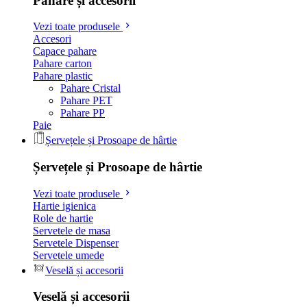
Pahare și accesorii
Vezi toate produsele
Accesori
Capace pahare
Pahare carton
Pahare plastic
Pahare Cristal
Pahare PET
Pahare PP
Paie
Șervețele și Prosoape de hârtie
Șervețele și Prosoape de hârtie
Vezi toate produsele
Hartie igienica
Role de hartie
Servetele de masa
Servetele Dispenser
Servetele umede
Veselă și accesorii
Veselă și accesorii