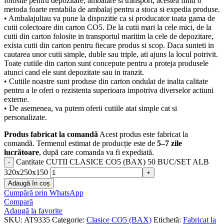
folosite pentru depozitare, ambalare si transport, acestea fiind o
metoda foarte rentabila de ambalaj pentru a stoca si expedia produse.
• Ambalajultau va pune la dispozitie ca si producator toata gama de
cutii colectoare din carton CO5. De la cutii mari la cele mici, de la
cutii din carton folosite in transportul maritim la cele de depozitare,
exista cutii din carton pentru fiecare produs si scop. Daca sunteti in
cautarea unor cutii simple, duble sau triple, ati ajuns la locul potrivit.
Toate cutiile din carton sunt concepute pentru a proteja produsele
atunci cand ele sunt depozitate sau in tranzit.
• Cutiile noastre sunt produse din carton ondulat de inalta calitate
pentru a le oferi o rezistenta superioara impotriva diverselor actiuni
externe.
• De asemenea, va putem oferii cutiile atat simple cat si
personalizate.
Produs fabricat la comandă
Acest produs este fabricat la
comandă. Termenul estimat de producție este de
5–7 zile
lucrătoare
, după care comanda va fi expediată.
Cantitate CUTII CLASICE CO5 (BAX) 50 BUC/SET ALB
320x250x150
Adaugă în coș
Cumpără prin WhatsApp
Compară
Adaugă la favorite
SKU:
AT9335
Categorie:
Clasice CO5 (BAX)
Etichetă:
Fabricat la