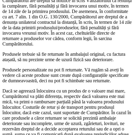
Cumpărătorul are dreptul să notifice în scris Vânzătorului că renunța
la cumpărare, fără penalități şi fără invocarea unui motiv, în termen
de 14 zile de la primirea produsului. De asemenea, în conformitate
cu art. 7 alin. 1 din O.G. 130/2000, Cumpărătorul are dreptul de a
denunța unilateral contractul la distanță, în scris, în termen de 14 zile
de la data primirii produsului/produselor, fără penalități și fără
invocarea vreunui motiv. În acest caz, cheltuielile directe de
returnare a produselor vor cădea, conform legii, în sarcina
Cumpărătorului.
Produsele trebuie să fie returnate în ambalajul original, cu factura
atașată, să nu prezinte urme de uzură fizică sau deteriorare.
Produsele personalizate nu pot fi returnate. Vă rugăm să aveți în
vedere că aceste produse sunt create după configurațiile specificate
de dumneavoastră, deci nu pot fi schimbate sau returnate.
Dacă se agreează înlocuirea cu un produs de o valoare mai mare,
Cumpărătorul va plăti diferența, respectiv dacă valoarea este mai
mică, va primi o rambursare parțială până la valoarea produsului
înlocuitor. Costurile de retur și de transport pentru produsul
înlocuitor, dacă este cazul, sunt suportate de Cumpărător. În cazul în
care produsele a căror returnare se solicită prezintă ambalaje
deteriorate sau incomplete, urme de uzură, zgârieturi, lovituri, ne
rezervăm dreptul de a decide acceptarea returului sau de a opri o
sumă, suma ce va fi comunicată după evaluarea prejudiciilor aduse.