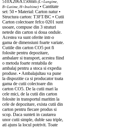
510X206X150mm
(L=Lungime,
• Cantitate
B=Latime, H=Inaltime)
set: 50 • Material: Carton natur •
Structura carton: T3FT/BC • Cutii
Carton colectoare fefco 0201 sunt
usoare, compuse din 3 straturi
netede din carton si doua ondule.
Acestea va sunt oferite intr-o
gama de dimensiuni foarte variate.
Cutiile din carton CO5 pot fi
folosite pentru depozitare,
ambalare si transport, acestea fiind
o metoda foarte rentabila de
ambalaj pentru a stoca si expedia
produse. • Ambalajultau va pune
la dispozitie ca si producator toata
gama de cutii colectoare din
carton CO5. De la cutii mari la
cele mici, de la cutii din carton
folosite in transportul maritim la
cele de depozitare, exista cutii din
carton pentru fiecare produs si
scop. Daca sunteti in cautarea
unor cutii simple, duble sau triple,
ati ajuns la locul potrivit. Toate