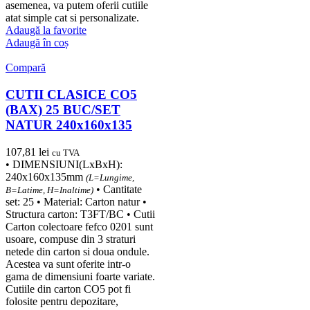
asemenea, va putem oferii cutiile
atat simple cat si personalizate.
Adaugă la favorite
Adaugă în coș
Compară
CUTII CLASICE CO5
(BAX) 25 BUC/SET
NATUR 240x160x135
107,81
lei
cu TVA
• DIMENSIUNI(LxBxH):
240x160x135mm
(L=Lungime,
• Cantitate
B=Latime, H=Inaltime)
set: 25 • Material: Carton natur •
Structura carton: T3FT/BC • Cutii
Carton colectoare fefco 0201 sunt
usoare, compuse din 3 straturi
netede din carton si doua ondule.
Acestea va sunt oferite intr-o
gama de dimensiuni foarte variate.
Cutiile din carton CO5 pot fi
folosite pentru depozitare,