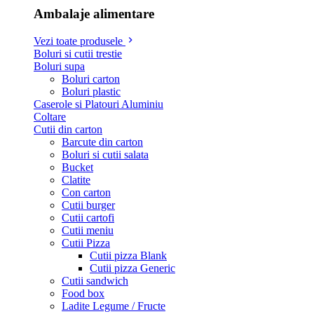
Ambalaje alimentare
Vezi toate produsele
Boluri si cutii trestie
Boluri supa
Boluri carton
Boluri plastic
Caserole si Platouri Aluminiu
Coltare
Cutii din carton
Barcute din carton
Boluri si cutii salata
Bucket
Clatite
Con carton
Cutii burger
Cutii cartofi
Cutii meniu
Cutii Pizza
Cutii pizza Blank
Cutii pizza Generic
Cutii sandwich
Food box
Ladite Legume / Fructe