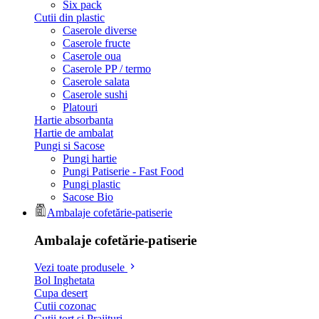
Six pack
Cutii din plastic
Caserole diverse
Caserole fructe
Caserole oua
Caserole PP / termo
Caserole salata
Caserole sushi
Platouri
Hartie absorbanta
Hartie de ambalat
Pungi si Sacose
Pungi hartie
Pungi Patiserie - Fast Food
Pungi plastic
Sacose Bio
Ambalaje cofetărie-patiserie
Ambalaje cofetărie-patiserie
Vezi toate produsele
Bol Inghetata
Cupa desert
Cutii cozonac
Cutii tort si Prajituri