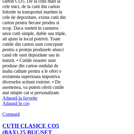
carton CO5. De la cutii mari la
cele mici, de la cutii din carton
folosite in transportul maritim la
cele de depozitare, exista cutii din
carton pentru fiecare produs si
scop. Daca sunteti in cautarea
unor cutii simple, duble sau triple,
ati ajuns la locul potrivit. Toate
cutiile din carton sunt concepute
pentru a proteja produsele atunci
cand ele sunt depozitate sau in
tranzit. • Cutiile noastre sunt
produse din carton ondulat de
inalta calitate pentru a le oferi o
rezistenta superioara impotriva
diverselor actiuni externe. • De
asemenea, va putem oferii cutiile
atat simple cat si personalizate.
Adaugă la favorite
Adaugă în coș
Compară
CUTII CLASICE CO5
(BAX) 25 BUC/SET