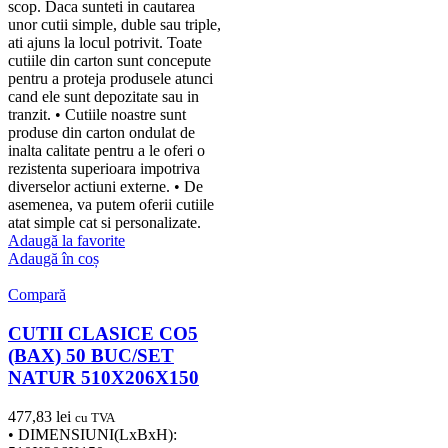
scop. Daca sunteti in cautarea
unor cutii simple, duble sau triple,
ati ajuns la locul potrivit. Toate
cutiile din carton sunt concepute
pentru a proteja produsele atunci
cand ele sunt depozitate sau in
tranzit. • Cutiile noastre sunt
produse din carton ondulat de
inalta calitate pentru a le oferi o
rezistenta superioara impotriva
diverselor actiuni externe. • De
asemenea, va putem oferii cutiile
atat simple cat si personalizate.
Adaugă la favorite
Adaugă în coș
Compară
CUTII CLASICE CO5
(BAX) 50 BUC/SET
NATUR 510X206X150
477,83
lei
cu TVA
• DIMENSIUNI(LxBxH):