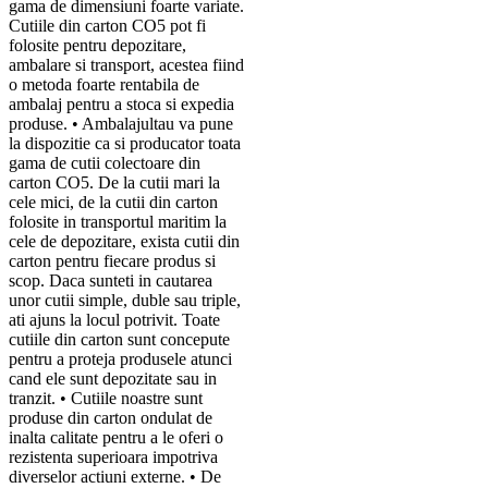
gama de dimensiuni foarte variate.
Cutiile din carton CO5 pot fi
folosite pentru depozitare,
ambalare si transport, acestea fiind
o metoda foarte rentabila de
ambalaj pentru a stoca si expedia
produse. • Ambalajultau va pune
la dispozitie ca si producator toata
gama de cutii colectoare din
carton CO5. De la cutii mari la
cele mici, de la cutii din carton
folosite in transportul maritim la
cele de depozitare, exista cutii din
carton pentru fiecare produs si
scop. Daca sunteti in cautarea
unor cutii simple, duble sau triple,
ati ajuns la locul potrivit. Toate
cutiile din carton sunt concepute
pentru a proteja produsele atunci
cand ele sunt depozitate sau in
tranzit. • Cutiile noastre sunt
produse din carton ondulat de
inalta calitate pentru a le oferi o
rezistenta superioara impotriva
diverselor actiuni externe. • De