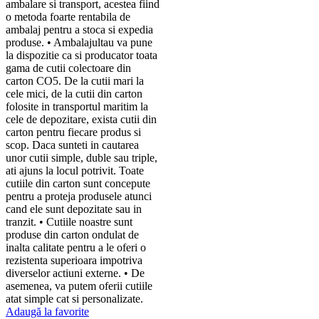
ambalare si transport, acestea fiind
o metoda foarte rentabila de
ambalaj pentru a stoca si expedia
produse. • Ambalajultau va pune
la dispozitie ca si producator toata
gama de cutii colectoare din
carton CO5. De la cutii mari la
cele mici, de la cutii din carton
folosite in transportul maritim la
cele de depozitare, exista cutii din
carton pentru fiecare produs si
scop. Daca sunteti in cautarea
unor cutii simple, duble sau triple,
ati ajuns la locul potrivit. Toate
cutiile din carton sunt concepute
pentru a proteja produsele atunci
cand ele sunt depozitate sau in
tranzit. • Cutiile noastre sunt
produse din carton ondulat de
inalta calitate pentru a le oferi o
rezistenta superioara impotriva
diverselor actiuni externe. • De
asemenea, va putem oferii cutiile
atat simple cat si personalizate.
Adaugă la favorite