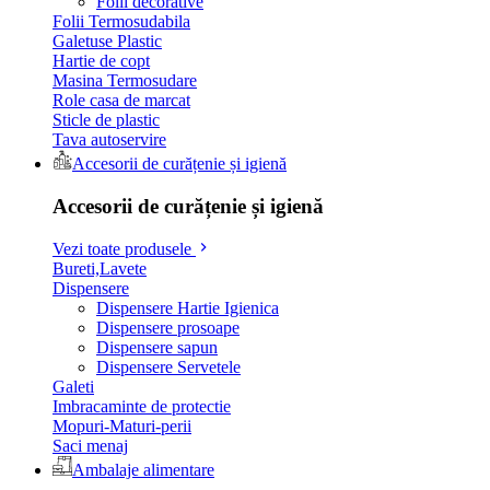
Folii decorative
Folii Termosudabila
Galetuse Plastic
Hartie de copt
Masina Termosudare
Role casa de marcat
Sticle de plastic
Tava autoservire
Accesorii de curățenie și igienă
Accesorii de curățenie și igienă
Vezi toate produsele
Bureti,Lavete
Dispensere
Dispensere Hartie Igienica
Dispensere prosoape
Dispensere sapun
Dispensere Servetele
Galeti
Imbracaminte de protectie
Mopuri-Maturi-perii
Saci menaj
Ambalaje alimentare