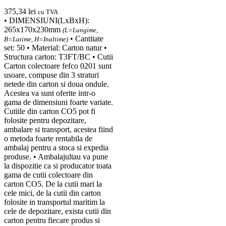
375,34
lei
cu TVA
• DIMENSIUNI(LxBxH):
265x170x230mm
(L=Lungime,
• Cantitate
B=Latime, H=Inaltime)
set: 50 • Material: Carton natur •
Structura carton: T3FT/BC • Cutii
Carton colectoare fefco 0201 sunt
usoare, compuse din 3 straturi
netede din carton si doua ondule.
Acestea va sunt oferite intr-o
gama de dimensiuni foarte variate.
Cutiile din carton CO5 pot fi
folosite pentru depozitare,
ambalare si transport, acestea fiind
o metoda foarte rentabila de
ambalaj pentru a stoca si expedia
produse. • Ambalajultau va pune
la dispozitie ca si producator toata
gama de cutii colectoare din
carton CO5. De la cutii mari la
cele mici, de la cutii din carton
folosite in transportul maritim la
cele de depozitare, exista cutii din
carton pentru fiecare produs si