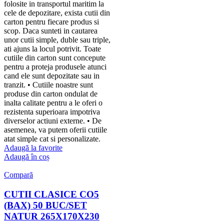
folosite in transportul maritim la
cele de depozitare, exista cutii din
carton pentru fiecare produs si
scop. Daca sunteti in cautarea
unor cutii simple, duble sau triple,
ati ajuns la locul potrivit. Toate
cutiile din carton sunt concepute
pentru a proteja produsele atunci
cand ele sunt depozitate sau in
tranzit. • Cutiile noastre sunt
produse din carton ondulat de
inalta calitate pentru a le oferi o
rezistenta superioara impotriva
diverselor actiuni externe. • De
asemenea, va putem oferii cutiile
atat simple cat si personalizate.
Adaugă la favorite
Adaugă în coș
Compară
CUTII CLASICE CO5
(BAX) 50 BUC/SET
NATUR 265X170X230