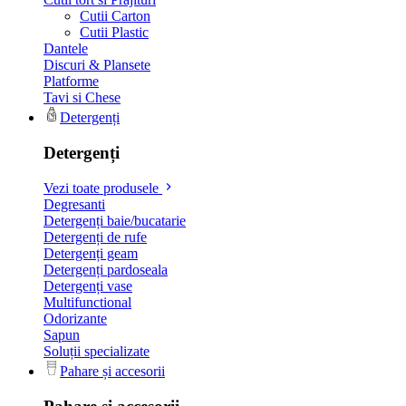
Cutii Carton
Cutii Plastic
Dantele
Discuri & Plansete
Platforme
Tavi si Chese
Detergenți
Detergenți
Vezi toate produsele
Degresanti
Detergenți baie/bucatarie
Detergenți de rufe
Detergenți geam
Detergenți pardoseala
Detergenți vase
Multifunctional
Odorizante
Sapun
Soluții specializate
Pahare și accesorii