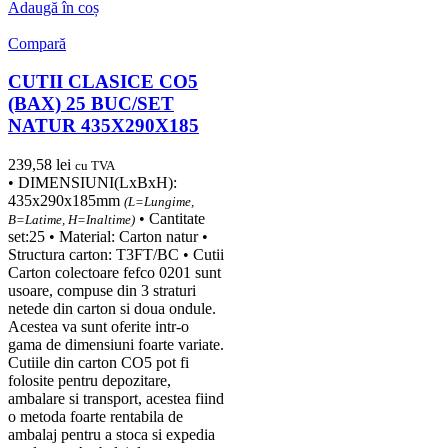
Adaugă în coș
Compară
CUTII CLASICE CO5
(BAX) 25 BUC/SET
NATUR 435X290X185
239,58
lei
cu TVA
• DIMENSIUNI(LxBxH):
435x290x185mm
(L=Lungime,
• Cantitate
B=Latime, H=Inaltime)
set:25 • Material: Carton natur •
Structura carton: T3FT/BC • Cutii
Carton colectoare fefco 0201 sunt
usoare, compuse din 3 straturi
netede din carton si doua ondule.
Acestea va sunt oferite intr-o
gama de dimensiuni foarte variate.
Cutiile din carton CO5 pot fi
folosite pentru depozitare,
ambalare si transport, acestea fiind
o metoda foarte rentabila de
ambalaj pentru a stoca si expedia