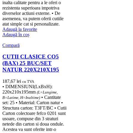
inalta calitate pentru a le oferi o
rezistenta superioara impotriva
diverselor actiuni externe. • De
asemenea, va putem oferii cutiile
atat simple cat si personalizate.
Adaugă la favorite
Adaugă în coș
Compară
CUTII CLASICE CO5
(BAX) 25 BUC/SET
NATUR 220X210X195
187,67
lei
cu TVA
• DIMENSIUNI(LxBxH):
220x210x195mm
(L=Lungime,
• Cantitate
B=Latime, H=Inaltime)
set: 25 • Material: Carton natur •
Structura carton: T3FT/BC • Cutii
Carton colectoare fefco 0201 sunt
usoare, compuse din 3 straturi
netede din carton si doua ondule.
Acestea va sunt oferite intr-o