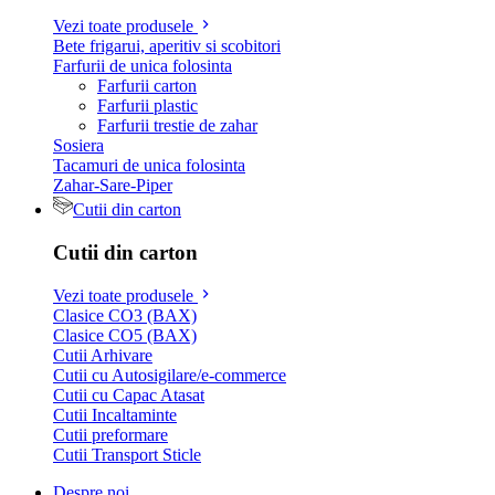
Vezi toate produsele
Bete frigarui, aperitiv si scobitori
Farfurii de unica folosinta
Farfurii carton
Farfurii plastic
Farfurii trestie de zahar
Sosiera
Tacamuri de unica folosinta
Zahar-Sare-Piper
Cutii din carton
Cutii din carton
Vezi toate produsele
Clasice CO3 (BAX)
Clasice CO5 (BAX)
Cutii Arhivare
Cutii cu Autosigilare/e-commerce
Cutii cu Capac Atasat
Cutii Incaltaminte
Cutii preformare
Cutii Transport Sticle
Despre noi