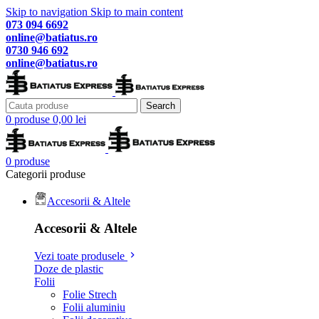
Skip to navigation
Skip to main content
073 094 6692
online@batiatus.ro
0730 946 692
online@batiatus.ro
Search
0
produse
0,00
lei
0
produse
Categorii produse
Accesorii & Altele
Accesorii & Altele
Vezi toate produsele
Doze de plastic
Folii
Folie Strech
Folii aluminiu