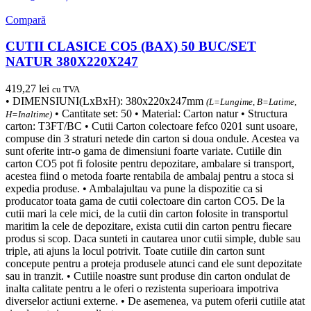
Compară
CUTII CLASICE CO5 (BAX) 50 BUC/SET
NATUR 380X220X247
419,27
lei
cu TVA
• DIMENSIUNI(LxBxH): 380x220x247mm
(L=Lungime, B=Latime,
• Cantitate set: 50 • Material: Carton natur • Structura
H=Inaltime)
carton: T3FT/BC • Cutii Carton colectoare fefco 0201 sunt usoare,
compuse din 3 straturi netede din carton si doua ondule. Acestea va
sunt oferite intr-o gama de dimensiuni foarte variate. Cutiile din
carton CO5 pot fi folosite pentru depozitare, ambalare si transport,
acestea fiind o metoda foarte rentabila de ambalaj pentru a stoca si
expedia produse. • Ambalajultau va pune la dispozitie ca si
producator toata gama de cutii colectoare din carton CO5. De la
cutii mari la cele mici, de la cutii din carton folosite in transportul
maritim la cele de depozitare, exista cutii din carton pentru fiecare
produs si scop. Daca sunteti in cautarea unor cutii simple, duble sau
triple, ati ajuns la locul potrivit. Toate cutiile din carton sunt
concepute pentru a proteja produsele atunci cand ele sunt depozitate
sau in tranzit. • Cutiile noastre sunt produse din carton ondulat de
inalta calitate pentru a le oferi o rezistenta superioara impotriva
diverselor actiuni externe. • De asemenea, va putem oferii cutiile atat