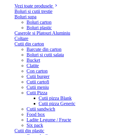
Vezi toate produsele
Boluri si cutii trestie
Boluri supa
Boluri carton
Boluri plastic
Caserole si Platouri Aluminiu
Coltare
Cutii din carton
Barcute din carton
Boluri si cutii salata
Bucket
Clatite
Con carton
Cutii burger
Cutii cartofi
Cutii meniu
Cutii Pizza
Cutii pizza Blank
Cutii pizza Generic
Cutii sandwich
Food box
Ladite Legume / Fructe
Six pack
Cutii din plastic