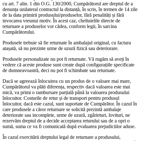
cu art. 7 alin. 1 din O.G. 130/2000, Cumpărătorul are dreptul de a
denunța unilateral contractul la distanță, în scris, în termen de 14 zile
de la data primirii produsului/produselor, fără penalități și fără
invocarea vreunui motiv. În acest caz, cheltuielile directe de
returnare a produselor vor cădea, conform legii, în sarcina
Cumpărătorului.
Produsele trebuie să fie returnate în ambalajul original, cu factura
atașată, să nu prezinte urme de uzură fizică sau deteriorare.
Produsele personalizate nu pot fi returnate. Vă rugăm să aveți în
vedere că aceste produse sunt create după configurațiile specificate
de dumneavoastră, deci nu pot fi schimbate sau returnate.
Dacă se agreează înlocuirea cu un produs de o valoare mai mare,
Cumpărătorul va plăti diferența, respectiv dacă valoarea este mai
mică, va primi o rambursare parțială până la valoarea produsului
înlocuitor. Costurile de retur și de transport pentru produsul
înlocuitor, dacă este cazul, sunt suportate de Cumpărător. În cazul în
care produsele a căror returnare se solicită prezintă ambalaje
deteriorate sau incomplete, urme de uzură, zgârieturi, lovituri, ne
rezervăm dreptul de a decide acceptarea returului sau de a opri o
sumă, suma ce va fi comunicată după evaluarea prejudiciilor aduse.
În cazul exercitării dreptului legal de returnare a produsului,