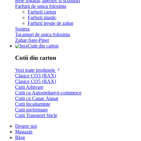
Bete frigarui, aperitiv si scobitori
Farfurii de unica folosinta
Farfurii carton
Farfurii plastic
Farfurii trestie de zahar
Sosiera
Tacamuri de unica folosinta
Zahar-Sare-Piper
Cutii din carton
Cutii din carton
Vezi toate produsele
Clasice CO3 (BAX)
Clasice CO5 (BAX)
Cutii Arhivare
Cutii cu Autosigilare/e-commerce
Cutii cu Capac Atasat
Cutii Incaltaminte
Cutii preformare
Cutii Transport Sticle
Despre noi
Magazin
Blog