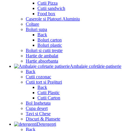
Cutii Pizza
Cutii sandwich
Food box
Caserole si Platouri Aluminiu
Coltare
Boluri supa
Back
Boluri carton
Boluri plastic
Boluri si cutii trestie
Hartie de ambalat
Hartie absorbanta
Ambalaje cofetărie-patiserie
Back
Cutii cozonac
Cutii tort si Prajituri
Back
Cutii Plastic
Cutii Carton
Bol Inghetata
Cupa desert
Tavi si Chese
Discuri & Plansete
Detergenți
Back