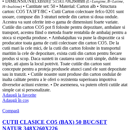
• DIMENSIUNI(LxBxH): 515x170x260mm
(L=Lungime, B=Latime,
• Cantitate set: 50 • Material: Carton alb • Structura
H=Inaltime)
carton: CO5 TA3FT/BC • Cutii Carton colectoare fefco 0201 sunt
usoare, compuse din 3 straturi netede din carton si doua ondule.
Acestea va sunt oferite intr-o gama de dimensiuni foarte variate.
Cutiile din carton CO5 pot fi folosite pentru depozitare, ambalare si
transport, acestea fiind o metoda foarte rentabila de ambalaj pentru a
stoca si expedia produse. • Ambalajultau va pune la dispozitie ca si
producator toata gama de cutii colectoare din carton CO5. De la
cutii mari la cele mici, de la cutii din carton folosite in transportul
maritim la cele de depozitare, exista cutii din carton pentru fiecare
produs si scop. Daca sunteti in cautarea unor cutii simple, duble sau
triple, ati ajuns la locul potrivit. Toate cutiile din carton sunt
concepute pentru a proteja produsele atunci cand ele sunt depozitate
sau in tranzit. • Cutiile noastre sunt produse din carton ondulat de
inalta calitate pentru a le oferi o rezistenta superioara impotriva
diverselor actiuni externe. • De asemenea, va putem oferii cutiile atat
simple cat si personalizate.
Adaugă la favorite
Adaugă în coș
Compară
CUTII CLASICE CO5 (BAX) 50 BUC/SET
NATUR 348X260X226