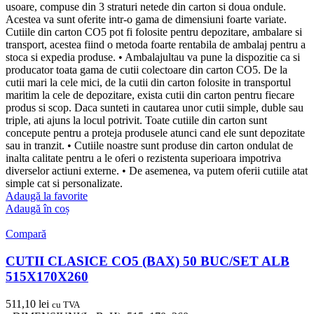
usoare, compuse din 3 straturi netede din carton si doua ondule.
Acestea va sunt oferite intr-o gama de dimensiuni foarte variate.
Cutiile din carton CO5 pot fi folosite pentru depozitare, ambalare si
transport, acestea fiind o metoda foarte rentabila de ambalaj pentru a
stoca si expedia produse. • Ambalajultau va pune la dispozitie ca si
producator toata gama de cutii colectoare din carton CO5. De la
cutii mari la cele mici, de la cutii din carton folosite in transportul
maritim la cele de depozitare, exista cutii din carton pentru fiecare
produs si scop. Daca sunteti in cautarea unor cutii simple, duble sau
triple, ati ajuns la locul potrivit. Toate cutiile din carton sunt
concepute pentru a proteja produsele atunci cand ele sunt depozitate
sau in tranzit. • Cutiile noastre sunt produse din carton ondulat de
inalta calitate pentru a le oferi o rezistenta superioara impotriva
diverselor actiuni externe. • De asemenea, va putem oferii cutiile atat
simple cat si personalizate.
Adaugă la favorite
Adaugă în coș
Compară
CUTII CLASICE CO5 (BAX) 50 BUC/SET ALB
515X170X260
511,10
lei
cu TVA