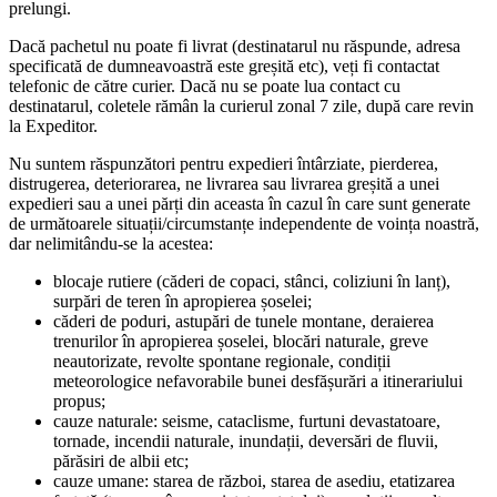
prelungi.
Dacă pachetul nu poate fi livrat (destinatarul nu răspunde, adresa
specificată de dumneavoastră este greșită etc), veți fi contactat
telefonic de către curier. Dacă nu se poate lua contact cu
destinatarul, coletele rămân la curierul zonal 7 zile, după care revin
la Expeditor.
Nu suntem răspunzători pentru expedieri întârziate, pierderea,
distrugerea, deteriorarea, ne livrarea sau livrarea greșită a unei
expedieri sau a unei părți din aceasta în cazul în care sunt generate
de următoarele situații/circumstanțe independente de voința noastră,
dar nelimitându-se la acestea:
blocaje rutiere (căderi de copaci, stânci, coliziuni în lanț),
surpări de teren în apropierea șoselei;
căderi de poduri, astupări de tunele montane, deraierea
trenurilor în apropierea șoselei, blocări naturale, greve
neautorizate, revolte spontane regionale, condiții
meteorologice nefavorabile bunei desfășurări a itinerariului
propus;
cauze naturale: seisme, cataclisme, furtuni devastatoare,
tornade, incendii naturale, inundații, deversări de fluvii,
părăsiri de albii etc;
cauze umane: starea de război, starea de asediu, etatizarea