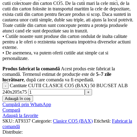
cutii colectoare din carton CO5. De la cutii mari la cele mici, de la
cutii din carton folosite in transportul maritim la cele de depozitare,
exista cutii din carton pentru fiecare produs si scop. Daca sunteti in
cautarea unor cutii simple, duble sau triple, ati ajuns la locul potrivit.
Toate cutiile din carton sunt concepute pentru a proteja produsele
atunci cand ele sunt depozitate sau in tranzit.
• Cutiile noastre sunt produse din carton ondulat de inalta calitate
pentru a le oferi o rezistenta superioara impotriva diverselor actiuni
externe.
• De asemenea, va putem oferii cutiile atat simple cat si
personalizate.
Produs fabricat la comandă
Acest produs este fabricat la
comandă. Termenul estimat de producție este de
5–7 zile
lucrătoare
, după care comanda va fi expediată.
Cantitate CUTII CLASICE CO5 (BAX) 50 BUC/SET ALB
240x205x75
Adaugă în coș
Cumpără prin WhatsApp
Compară
Adaugă la favorite
SKU:
AT9337
Categorie:
Clasice CO5 (BAX)
Etichetă:
Fabricat la
comandă
Distribuie: