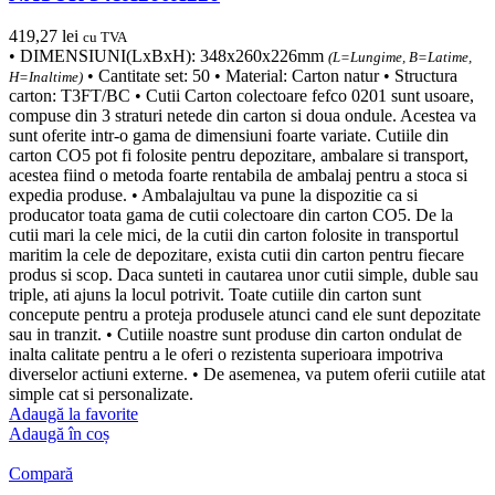
419,27
lei
cu TVA
• DIMENSIUNI(LxBxH): 348x260x226mm
(L=Lungime, B=Latime,
• Cantitate set: 50 • Material: Carton natur • Structura
H=Inaltime)
carton: T3FT/BC • Cutii Carton colectoare fefco 0201 sunt usoare,
compuse din 3 straturi netede din carton si doua ondule. Acestea va
sunt oferite intr-o gama de dimensiuni foarte variate. Cutiile din
carton CO5 pot fi folosite pentru depozitare, ambalare si transport,
acestea fiind o metoda foarte rentabila de ambalaj pentru a stoca si
expedia produse. • Ambalajultau va pune la dispozitie ca si
producator toata gama de cutii colectoare din carton CO5. De la
cutii mari la cele mici, de la cutii din carton folosite in transportul
maritim la cele de depozitare, exista cutii din carton pentru fiecare
produs si scop. Daca sunteti in cautarea unor cutii simple, duble sau
triple, ati ajuns la locul potrivit. Toate cutiile din carton sunt
concepute pentru a proteja produsele atunci cand ele sunt depozitate
sau in tranzit. • Cutiile noastre sunt produse din carton ondulat de
inalta calitate pentru a le oferi o rezistenta superioara impotriva
diverselor actiuni externe. • De asemenea, va putem oferii cutiile atat
simple cat si personalizate.
Adaugă la favorite
Adaugă în coș
Compară