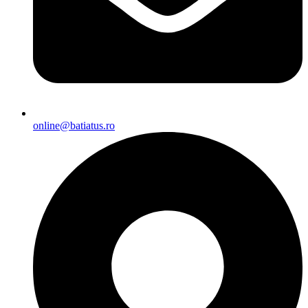
online@batiatus.ro