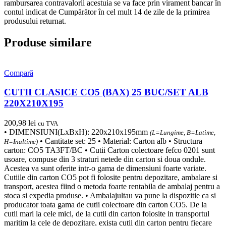
rambursarea contravalorii acestuia se va face prin virament bancar în
contul indicat de Cumpărător în cel mult 14 de zile de la primirea
produsului returnat.
Produse similare
Compară
CUTII CLASICE CO5 (BAX) 25 BUC/SET ALB
220X210X195
200,98
lei
cu TVA
• DIMENSIUNI(LxBxH): 220x210x195mm
(L=Lungime, B=Latime,
• Cantitate set: 25 • Material: Carton alb • Structura
H=Inaltime)
carton: CO5 TA3FT/BC • Cutii Carton colectoare fefco 0201 sunt
usoare, compuse din 3 straturi netede din carton si doua ondule.
Acestea va sunt oferite intr-o gama de dimensiuni foarte variate.
Cutiile din carton CO5 pot fi folosite pentru depozitare, ambalare si
transport, acestea fiind o metoda foarte rentabila de ambalaj pentru a
stoca si expedia produse. • Ambalajultau va pune la dispozitie ca si
producator toata gama de cutii colectoare din carton CO5. De la
cutii mari la cele mici, de la cutii din carton folosite in transportul
maritim la cele de depozitare, exista cutii din carton pentru fiecare