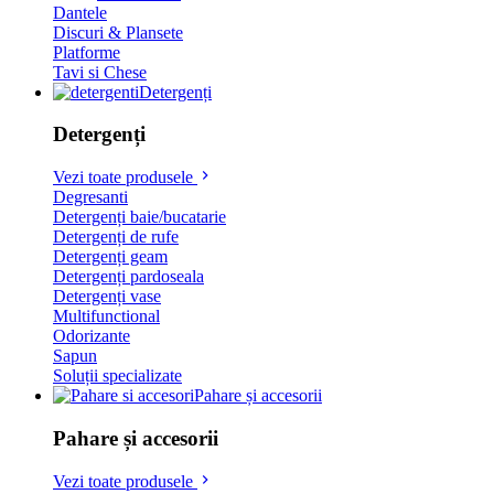
Dantele
Discuri & Plansete
Platforme
Tavi si Chese
Detergenți
Detergenți
Vezi toate produsele
Degresanti
Detergenți baie/bucatarie
Detergenți de rufe
Detergenți geam
Detergenți pardoseala
Detergenți vase
Multifunctional
Odorizante
Sapun
Soluții specializate
Pahare și accesorii
Pahare și accesorii
Vezi toate produsele