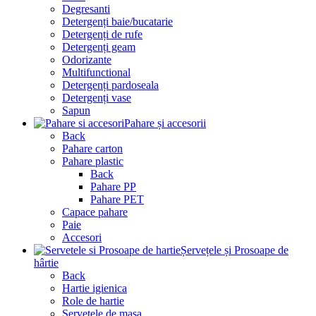
Degresanti
Detergenți baie/bucatarie
Detergenți de rufe
Detergenți geam
Odorizante
Multifunctional
Detergenți pardoseala
Detergenți vase
Sapun
Pahare și accesorii
Back
Pahare carton
Pahare plastic
Back
Pahare PP
Pahare PET
Capace pahare
Paie
Accesori
Șervețele și Prosoape de
hârtie
Back
Hartie igienica
Role de hartie
Servetele de masa