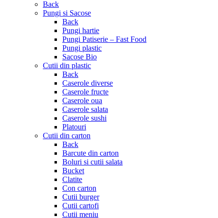
Back
Pungi si Sacose
Back
Pungi hartie
Pungi Patiserie – Fast Food
Pungi plastic
Sacose Bio
Cutii din plastic
Back
Caserole diverse
Caserole fructe
Caserole oua
Caserole salata
Caserole sushi
Platouri
Cutii din carton
Back
Barcute din carton
Boluri si cutii salata
Bucket
Clatite
Con carton
Cutii burger
Cutii cartofi
Cutii meniu