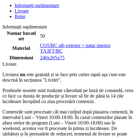
Informații suplimentare
Livrare
Retur
Informații suplimentare
Numar bucati
50
set
CO5/BC alb exterior + natur interior
Material
TA3FT/BC
Dimensiuni
240x205x75
Livrare
Livrarea
nu
este gratuită și se face prin curier rapid așa cum este
descrisă în secțiunea "Livrări".
Produsele noastre sunt realizate câteodată pe bază de comandă, ceea
ce face ca durata de producție și livrare să fie de până la 14 zile
lucrătoare începând cu ziua procesării comenzii.
Comenzile sunt procesate cât mai curând după plasarea comenzii, în
intervalul Luni – Vineri 10:00-18:00. În cazul comenzilor plasate în
afara orelor de program (Luni – Vineri 10:00-18:00) sau în
weekend, acestea vor fi procesate în prima zi lucrătoare. De
sărbători și în perioadele de reduceri, termenul de livrare se poate