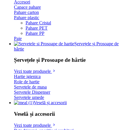
Accesori
Capace pahare
Pahare carton
Pahare plastic
Pahare Cristal
Pahare PET
Pahare PP
Paie
Șervețele și Prosoape de
hârtie
Șervețele și Prosoape de hârtie
Vezi toate produsele
Hartie igienica
Role de hartie
Servetele de masa
Servetele Dispenser
Servetele umede
Veselă și accesorii
Veselă și accesorii
Vezi toate produsele