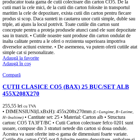
producator toata gama de cutii colectoare din carton CO5. De la
cutii mari la cele mici, de la cutii din carton folosite in transportul
maritim la cele de depozitare, exista cutii din carton pentru fiecare
produs si scop. Daca sunteti in cautarea unor cutii simple, duble sau
triple, ati ajuns la locul potrivit. Toate cutiile din carton sunt
concepute pentru a proteja produsele atunci cand ele sunt depozitate
sau in tranzit. • Cutiile noastre sunt produse din carton ondulat de
inalta calitate pentru a le oferi o rezistenta superioara impotriva
diverselor actiuni externe. • De asemenea, va putem oferii cutiile atat
simple cat si personalizate.
Adaugă la favorite
Adaugă în coș
Compară
CUTII CLASICE CO5 (BAX) 25 BUC/SET ALB
455X208X270
255,55
lei
cu TVA
• DIMENSIUNI(LxBxH): 455x208x270mm
(L=Lungime, B=Latime,
• Cantitate set: 25 • Material: Carton alb • Structura
H=Inaltime)
carton: CO5 TA3FT/BC • Cutii Carton colectoare fefco 0201 sunt
usoare, compuse din 3 straturi netede din carton si doua ondule.
Acestea va sunt oferite intr-o gama de dimensiuni foarte variate.
Cutiile din carton CO5 pot fi folosite pentru depozitare, ambalare si