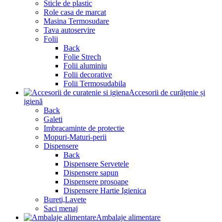
Sticle de plastic
Role casa de marcat
Masina Termosudare
Tava autoservire
Folii
Back
Folie Strech
Folii aluminiu
Folii decorative
Folii Termosudabila
Accesorii de curățenie și
igienă
Back
Galeti
Imbracaminte de protectie
Mopuri-Maturi-perii
Dispensere
Back
Dispensere Servetele
Dispensere sapun
Dispensere prosoape
Dispensere Hartie Igienica
Bureti,Lavete
Saci menaj
Ambalaje alimentare