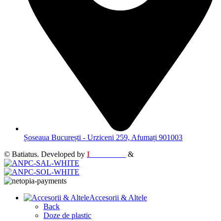
Șoseaua București - Urziceni 259, Afumați 901003
© Batiatus. Developed by
I
MCreative
&
WEBC
Accesorii & Altele
Back
Doze de plastic