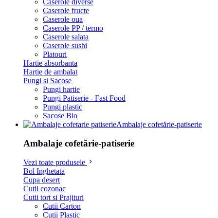
Caserole diverse
Caserole fructe
Caserole oua
Caserole PP / termo
Caserole salata
Caserole sushi
Platouri
Hartie absorbanta
Hartie de ambalat
Pungi si Sacose
Pungi hartie
Pungi Patiserie - Fast Food
Pungi plastic
Sacose Bio
Ambalaje cofetărie-patiserie
Ambalaje cofetărie-patiserie
Vezi toate produsele
Bol Inghetata
Cupa desert
Cutii cozonac
Cutii tort si Prajituri
Cutii Carton
Cutii Plastic