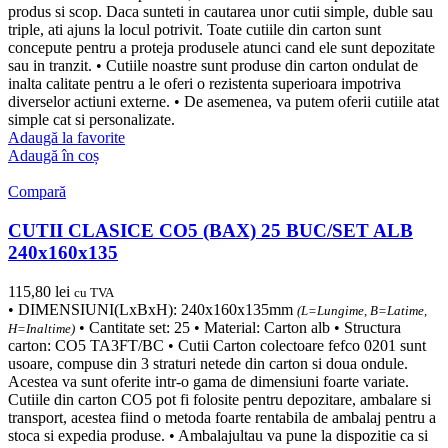
produs si scop. Daca sunteti in cautarea unor cutii simple, duble sau
triple, ati ajuns la locul potrivit. Toate cutiile din carton sunt
concepute pentru a proteja produsele atunci cand ele sunt depozitate
sau in tranzit. • Cutiile noastre sunt produse din carton ondulat de
inalta calitate pentru a le oferi o rezistenta superioara impotriva
diverselor actiuni externe. • De asemenea, va putem oferii cutiile atat
simple cat si personalizate.
Adaugă la favorite
Adaugă în coș
Compară
CUTII CLASICE CO5 (BAX) 25 BUC/SET ALB
240x160x135
115,80
lei
cu TVA
• DIMENSIUNI(LxBxH): 240x160x135mm
(L=Lungime, B=Latime,
• Cantitate set: 25 • Material: Carton alb • Structura
H=Inaltime)
carton: CO5 TA3FT/BC • Cutii Carton colectoare fefco 0201 sunt
usoare, compuse din 3 straturi netede din carton si doua ondule.
Acestea va sunt oferite intr-o gama de dimensiuni foarte variate.
Cutiile din carton CO5 pot fi folosite pentru depozitare, ambalare si
transport, acestea fiind o metoda foarte rentabila de ambalaj pentru a
stoca si expedia produse. • Ambalajultau va pune la dispozitie ca si