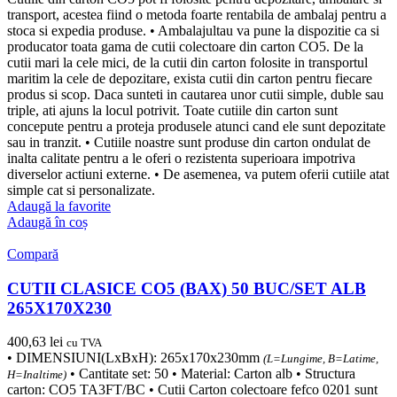
transport, acestea fiind o metoda foarte rentabila de ambalaj pentru a
stoca si expedia produse. • Ambalajultau va pune la dispozitie ca si
producator toata gama de cutii colectoare din carton CO5. De la
cutii mari la cele mici, de la cutii din carton folosite in transportul
maritim la cele de depozitare, exista cutii din carton pentru fiecare
produs si scop. Daca sunteti in cautarea unor cutii simple, duble sau
triple, ati ajuns la locul potrivit. Toate cutiile din carton sunt
concepute pentru a proteja produsele atunci cand ele sunt depozitate
sau in tranzit. • Cutiile noastre sunt produse din carton ondulat de
inalta calitate pentru a le oferi o rezistenta superioara impotriva
diverselor actiuni externe. • De asemenea, va putem oferii cutiile atat
simple cat si personalizate.
Adaugă la favorite
Adaugă în coș
Compară
CUTII CLASICE CO5 (BAX) 50 BUC/SET ALB
265X170X230
400,63
lei
cu TVA
• DIMENSIUNI(LxBxH): 265x170x230mm
(L=Lungime, B=Latime,
• Cantitate set: 50 • Material: Carton alb • Structura
H=Inaltime)
carton: CO5 TA3FT/BC • Cutii Carton colectoare fefco 0201 sunt