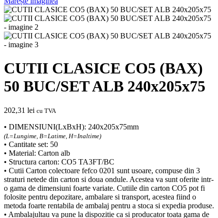
Mărește imaginea
CUTII CLASICE CO5 (BAX)
50 BUC/SET ALB 240x205x75
202,31
lei
cu TVA
• DIMENSIUNI(LxBxH): 240x205x75mm
(L=Lungime, B=Latime, H=Inaltime)
• Cantitate set: 50
• Material: Carton alb
• Structura carton: CO5 TA3FT/BC
• Cutii Carton colectoare fefco 0201 sunt usoare, compuse din 3
straturi netede din carton si doua ondule. Acestea va sunt oferite intr-
o gama de dimensiuni foarte variate. Cutiile din carton CO5 pot fi
folosite pentru depozitare, ambalare si transport, acestea fiind o
metoda foarte rentabila de ambalaj pentru a stoca si expedia produse.
• Ambalajultau va pune la dispozitie ca si producator toata gama de