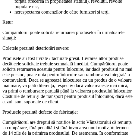
forțată (trecerea în proprietatea statului), revoluții, revolte
populare etc;
nerespectarea comenzilor de către furnizori și terți.
Retur
Cumpărătorul poate solicita returnarea produselor în următoarele
situații:
Coletele prezintă deteriorări severe;
Produsele au fost livrate / facturate greșit. Livrarea altor produse
decât cele solicitate trebuie semnalată imediat. Cumpărătorul poate
solicita returnarea acestuia pentru înlocuire, iar dacă produsul nu mai
este pe stoc, poate opta pentru înlocuire sau rambursarea integrală a
contravalorii. Daca se agreează înlocuirea cu un produs de o valoare
mai mare, va plăti diferența, respectiv dacă valoarea este mai mică,
va primi o rambursare parțială până la valoarea produsului înlocuitor.
Costurile de retur și de transport pentru produsul înlocuitor, dacă este
cazul, sunt suportate de client.
Produsele prezintă defecte de fabricație;
Cumpărătorul are dreptul să notifice în scris Vânzătorului că renunța
la cumpărare, fără penalități şi fără invocarea unui motiv, în termen
de 14 zile de la primirea produsului. De asemenea, în conformitate