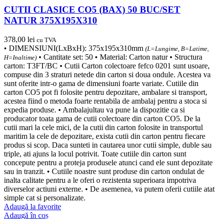
CUTII CLASICE CO5 (BAX) 50 BUC/SET
NATUR 375X195X310
378,00
lei
cu TVA
• DIMENSIUNI(LxBxH): 375x195x310mm
(L=Lungime, B=Latime,
• Cantitate set: 50 • Material: Carton natur • Structura
H=Inaltime)
carton: T3FT/BC • Cutii Carton colectoare fefco 0201 sunt usoare,
compuse din 3 straturi netede din carton si doua ondule. Acestea va
sunt oferite intr-o gama de dimensiuni foarte variate. Cutiile din
carton CO5 pot fi folosite pentru depozitare, ambalare si transport,
acestea fiind o metoda foarte rentabila de ambalaj pentru a stoca si
expedia produse. • Ambalajultau va pune la dispozitie ca si
producator toata gama de cutii colectoare din carton CO5. De la
cutii mari la cele mici, de la cutii din carton folosite in transportul
maritim la cele de depozitare, exista cutii din carton pentru fiecare
produs si scop. Daca sunteti in cautarea unor cutii simple, duble sau
triple, ati ajuns la locul potrivit. Toate cutiile din carton sunt
concepute pentru a proteja produsele atunci cand ele sunt depozitate
sau in tranzit. • Cutiile noastre sunt produse din carton ondulat de
inalta calitate pentru a le oferi o rezistenta superioara impotriva
diverselor actiuni externe. • De asemenea, va putem oferii cutiile atat
simple cat si personalizate.
Adaugă la favorite
Adaugă în coș