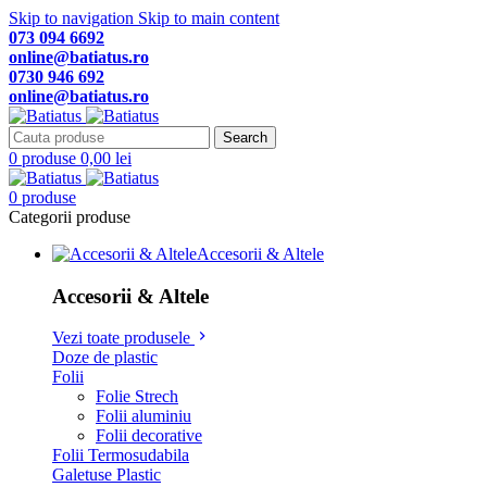
Skip to navigation
Skip to main content
073 094 6692
online@batiatus.ro
0730 946 692
online@batiatus.ro
Search
0
produse
0,00
lei
0
produse
Categorii produse
Accesorii & Altele
Accesorii & Altele
Vezi toate produsele
Doze de plastic
Folii
Folie Strech
Folii aluminiu
Folii decorative
Folii Termosudabila
Galetuse Plastic