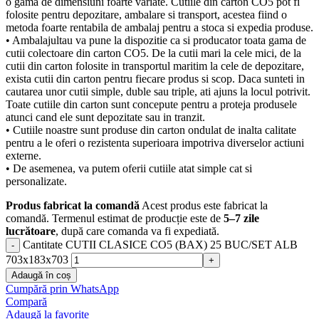
o gama de dimensiuni foarte variate. Cutiile din carton CO5 pot fi
folosite pentru depozitare, ambalare si transport, acestea fiind o
metoda foarte rentabila de ambalaj pentru a stoca si expedia produse.
• Ambalajultau va pune la dispozitie ca si producator toata gama de
cutii colectoare din carton CO5. De la cutii mari la cele mici, de la
cutii din carton folosite in transportul maritim la cele de depozitare,
exista cutii din carton pentru fiecare produs si scop. Daca sunteti in
cautarea unor cutii simple, duble sau triple, ati ajuns la locul potrivit.
Toate cutiile din carton sunt concepute pentru a proteja produsele
atunci cand ele sunt depozitate sau in tranzit.
• Cutiile noastre sunt produse din carton ondulat de inalta calitate
pentru a le oferi o rezistenta superioara impotriva diverselor actiuni
externe.
• De asemenea, va putem oferii cutiile atat simple cat si
personalizate.
Produs fabricat la comandă
Acest produs este fabricat la
comandă. Termenul estimat de producție este de
5–7 zile
lucrătoare
, după care comanda va fi expediată.
Cantitate CUTII CLASICE CO5 (BAX) 25 BUC/SET ALB
703x183x703
Adaugă în coș
Cumpără prin WhatsApp
Compară
Adaugă la favorite