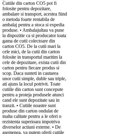
Cutiile din carton CO5 pot fi
folosite pentru depozitare,
ambalare si transport, acestea fiind
o metoda foarte rentabila de
ambalaj pentru a stoca si expedia
produse. • Ambalajultau va pune
la dispozitie ca si producator toata
gama de cutii colectoare din
carton CO5. De la cutii mari la
cele mici, de la cutii din carton
folosite in transportul maritim la
cele de depozitare, exista cutii din
carton pentru fiecare produs si
scop. Daca sunteti in cautarea
unor cutii simple, duble sau triple,
ati ajuns la locul potrivit. Toate
cutiile din carton sunt concepute
pentru a proteja produsele atunci
cand ele sunt depozitate sau in
tranzit. • Cutiile noastre sunt
produse din carton ondulat de
inalta calitate pentru a le oferi o
rezistenta superioara impotriva
diverselor actiuni externe. • De
asemenea, va putem oferii cutiile