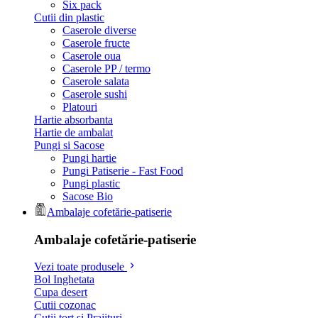
Six pack
Cutii din plastic
Caserole diverse
Caserole fructe
Caserole oua
Caserole PP / termo
Caserole salata
Caserole sushi
Platouri
Hartie absorbanta
Hartie de ambalat
Pungi si Sacose
Pungi hartie
Pungi Patiserie - Fast Food
Pungi plastic
Sacose Bio
Ambalaje cofetărie-patiserie
Ambalaje cofetărie-patiserie
Vezi toate produsele
Bol Inghetata
Cupa desert
Cutii cozonac
Cutii tort si Prajituri