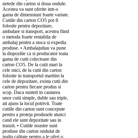
netede din carton si doua ondule.
Acestea va sunt oferite intr-o
gama de dimensiuni foarte variate.
Cutiile din carton CO5 pot fi
folosite pentru depozitare,
ambalare si transport, acestea fiind
o metoda foarte rentabila de
ambalaj pentru a stoca si expedia
produse. • Ambalajultau va pune
la dispozitie ca si producator toata
gama de cutii colectoare din
carton CO5. De la cutii mari la
cele mici, de la cutii din carton
folosite in transportul maritim la
cele de depozitare, exista cutii din
carton pentru fiecare produs si
scop. Daca sunteti in cautarea
unor cutii simple, duble sau triple,
ati ajuns la locul potrivit. Toate
cutiile din carton sunt concepute
pentru a proteja produsele atunci
cand ele sunt depozitate sau in
tranzit. • Cutiile noastre sunt
produse din carton ondulat de
inalta calitate pentru a le oferi o