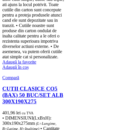
ati ajuns la locul potrivit. Toate
cutiile din carton sunt concepute
pentru a proteja produsele atunci
cand ele sunt depozitate sau in
tranzit. • Cutiile noastre sunt
produse din carton ondulat de
inalta calitate pentru a le oferi o
rezistenta superioara impotriva
diverselor actiuni externe. • De
asemenea, va putem oferii cutiile
atat simple cat si personalizate.
Adaugă la favorite
Adaugă în coș
Compară
CUTII CLASICE CO5
(BAX) 50 BUC/SET ALB
300X190X275
401,96
lei
cu TVA
• DIMENSIUNI(LxBxH):
300x190x275mm
(L=Lungime,
• Cantitate
B=Latime, H=Inaltime)