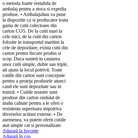
o metoda foarte rentabila de
ambalaj pentru a stoca si expedia
produse. • Ambalajultau va pune
la dispozitie ca si producator toata
gama de cutii colectoare din
carton CO5. De la cutii mari la
cele mici, de la cutii din carton
folosite in transportul maritim la
cele de depozitare, exista cutii din
carton pentru fiecare produs si
scop. Daca sunteti in cautarea
unor cutii simple, duble sau triple,
ati ajuns la locul potrivit. Toate
cutiile din carton sunt concepute
pentru a proteja produsele atunci
cand ele sunt depozitate sau in
tranzit. • Cutiile noastre sunt
produse din carton ondulat de
inalta calitate pentru a le oferi o
rezistenta superioara impotriva
diverselor actiuni externe. • De
asemenea, va putem oferii cutiile
atat simple cat si personalizate.
Adaugă la favorite
Adaugă în coș