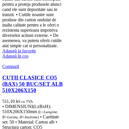
pentru a proteja produsele atunci
cand ele sunt depozitate sau in
tranzit. • Cutiile noastre sunt
produse din carton ondulat de
inalta calitate pentru a le oferi o
rezistenta superioara impotriva
diverselor actiuni externe. • De
asemenea, va putem oferii cutiile
atat simple cat si personalizate.
Adaugă la favorite
Adaugă în coș
Compară
CUTII CLASICE CO5
(BAX) 50 BUC/SET ALB
510X206X150
511,10
lei
cu TVA
• DIMENSIUNI(LxBxH):
510X206X150mm
(L=Lungime,
• Cantitate
B=Latime, H=Inaltime)
set: 50 • Material: Carton alb •
Structura carton: CO5