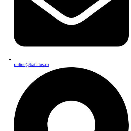
online@batiatus.ro