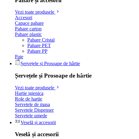
Pahare și accesorii
Vezi toate produsele
Accesori
Capace pahare
Pahare carton
Pahare plastic
Pahare Cristal
Pahare PET
Pahare PP
Paie
Șervețele și Prosoape de hârtie
Șervețele și Prosoape de hârtie
Vezi toate produsele
Hartie igienica
Role de hartie
Servetele de masa
Servetele Dispenser
Servetele umede
Veselă și accesorii
Veselă și accesorii