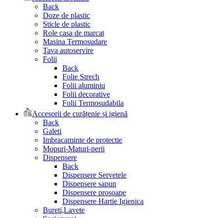
Back
Doze de plastic
Sticle de plastic
Role casa de marcat
Masina Termosudare
Tava autoservire
Folii
Back
Folie Strech
Folii aluminiu
Folii decorative
Folii Termosudabila
Accesorii de curățenie și igienă
Back
Galeti
Imbracaminte de protectie
Mopuri-Maturi-perii
Dispensere
Back
Dispensere Servetele
Dispensere sapun
Dispensere prosoape
Dispensere Hartie Igienica
Bureti,Lavete