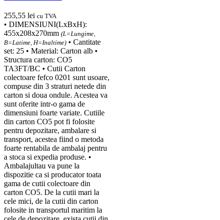
255,55
lei
cu TVA
• DIMENSIUNI(LxBxH):
455x208x270mm
(L=Lungime,
• Cantitate
B=Latime, H=Inaltime)
set: 25 • Material: Carton alb •
Structura carton: CO5
TA3FT/BC • Cutii Carton
colectoare fefco 0201 sunt usoare,
compuse din 3 straturi netede din
carton si doua ondule. Acestea va
sunt oferite intr-o gama de
dimensiuni foarte variate. Cutiile
din carton CO5 pot fi folosite
pentru depozitare, ambalare si
transport, acestea fiind o metoda
foarte rentabila de ambalaj pentru
a stoca si expedia produse. •
Ambalajultau va pune la
dispozitie ca si producator toata
gama de cutii colectoare din
carton CO5. De la cutii mari la
cele mici, de la cutii din carton
folosite in transportul maritim la
cele de depozitare, exista cutii din