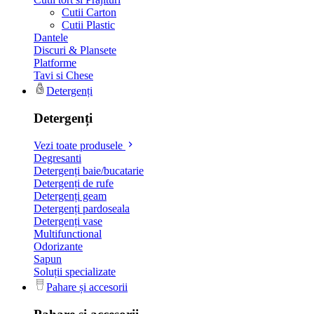
Cutii Carton
Cutii Plastic
Dantele
Discuri & Plansete
Platforme
Tavi si Chese
Detergenți
Detergenți
Vezi toate produsele
Degresanti
Detergenți baie/bucatarie
Detergenți de rufe
Detergenți geam
Detergenți pardoseala
Detergenți vase
Multifunctional
Odorizante
Sapun
Soluții specializate
Pahare și accesorii