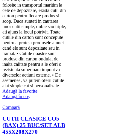
folosite in transportul maritim la
cele de depozitare, exista cutii din
carton pentru fiecare produs si
scop. Daca sunteti in cautarea
unor cutii simple, duble sau triple,
ati ajuns la locul potrivit. Toate
cutiile din carton sunt concepute
pentru a proteja produsele atunci
cand ele sunt depozitate sau in
tranzit. • Cutiile noastre sunt
produse din carton ondulat de
inalta calitate pentru a le oferi o
rezistenta superioara impotriva
diverselor actiuni externe. • De
asemenea, va putem oferii cutiile
atat simple cat si personalizate.
Adaugă la favorite
Adaugă în coș
Compară
CUTII CLASICE CO5
(BAX) 25 BUC/SET ALB
455X208X270