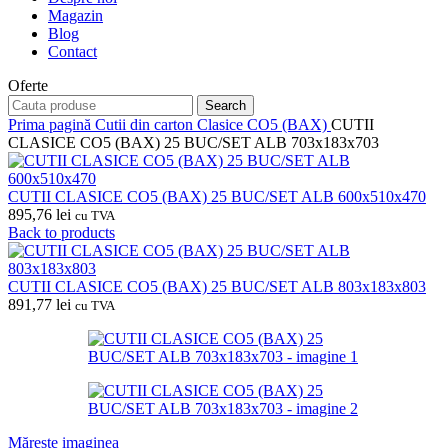
Magazin
Blog
Contact
Oferte
Search
Prima pagină
Cutii din carton
Clasice CO5 (BAX)
CUTII
CLASICE CO5 (BAX) 25 BUC/SET ALB 703x183x703
CUTII CLASICE CO5 (BAX) 25 BUC/SET ALB 600x510x470
895,76
lei
cu TVA
Back to products
CUTII CLASICE CO5 (BAX) 25 BUC/SET ALB 803x183x803
891,77
lei
cu TVA
Mărește imaginea