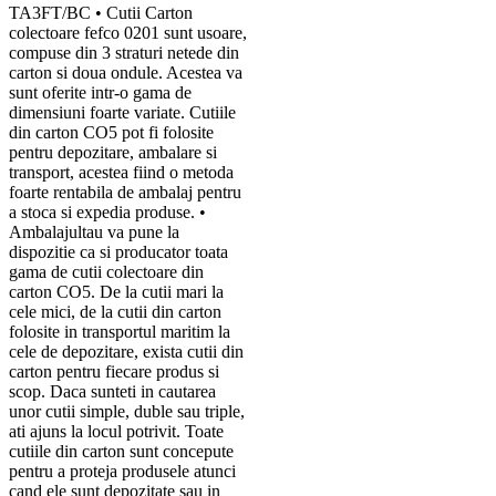
TA3FT/BC • Cutii Carton
colectoare fefco 0201 sunt usoare,
compuse din 3 straturi netede din
carton si doua ondule. Acestea va
sunt oferite intr-o gama de
dimensiuni foarte variate. Cutiile
din carton CO5 pot fi folosite
pentru depozitare, ambalare si
transport, acestea fiind o metoda
foarte rentabila de ambalaj pentru
a stoca si expedia produse. •
Ambalajultau va pune la
dispozitie ca si producator toata
gama de cutii colectoare din
carton CO5. De la cutii mari la
cele mici, de la cutii din carton
folosite in transportul maritim la
cele de depozitare, exista cutii din
carton pentru fiecare produs si
scop. Daca sunteti in cautarea
unor cutii simple, duble sau triple,
ati ajuns la locul potrivit. Toate
cutiile din carton sunt concepute
pentru a proteja produsele atunci
cand ele sunt depozitate sau in