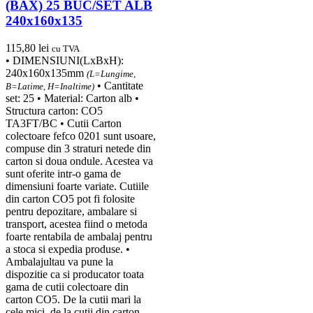
(BAX) 25 BUC/SET ALB
240x160x135
115,80
lei
cu TVA
• DIMENSIUNI(LxBxH):
240x160x135mm
(L=Lungime,
• Cantitate
B=Latime, H=Inaltime)
set: 25 • Material: Carton alb •
Structura carton: CO5
TA3FT/BC • Cutii Carton
colectoare fefco 0201 sunt usoare,
compuse din 3 straturi netede din
carton si doua ondule. Acestea va
sunt oferite intr-o gama de
dimensiuni foarte variate. Cutiile
din carton CO5 pot fi folosite
pentru depozitare, ambalare si
transport, acestea fiind o metoda
foarte rentabila de ambalaj pentru
a stoca si expedia produse. •
Ambalajultau va pune la
dispozitie ca si producator toata
gama de cutii colectoare din
carton CO5. De la cutii mari la
cele mici, de la cutii din carton