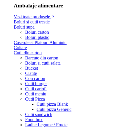
Ambalaje alimentare
Vezi toate produsele
Boluri si cutii trestie
Boluri supa
Boluri carton
Boluri plastic
Caserole si Platouri Aluminiu
Coltare
Cutii din carton
Barcute din carton
Boluri si cutii salata
Bucket
Clatite
Con carton
Cutii burger
Cutii cartofi
Cutii meniu
Cutii Pizza
Cutii pizza Blank
Cutii pizza Generic
Cutii sandwich
Food box
Ladite Legume / Fructe