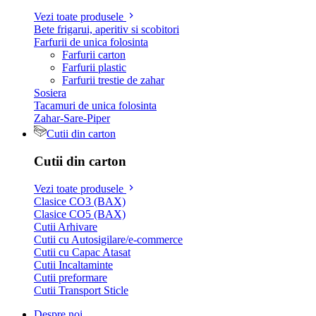
Vezi toate produsele
Bete frigarui, aperitiv si scobitori
Farfurii de unica folosinta
Farfurii carton
Farfurii plastic
Farfurii trestie de zahar
Sosiera
Tacamuri de unica folosinta
Zahar-Sare-Piper
Cutii din carton
Cutii din carton
Vezi toate produsele
Clasice CO3 (BAX)
Clasice CO5 (BAX)
Cutii Arhivare
Cutii cu Autosigilare/e-commerce
Cutii cu Capac Atasat
Cutii Incaltaminte
Cutii preformare
Cutii Transport Sticle
Despre noi