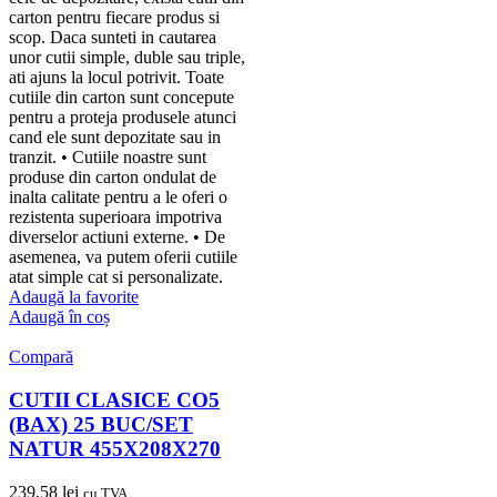
carton pentru fiecare produs si
scop. Daca sunteti in cautarea
unor cutii simple, duble sau triple,
ati ajuns la locul potrivit. Toate
cutiile din carton sunt concepute
pentru a proteja produsele atunci
cand ele sunt depozitate sau in
tranzit. • Cutiile noastre sunt
produse din carton ondulat de
inalta calitate pentru a le oferi o
rezistenta superioara impotriva
diverselor actiuni externe. • De
asemenea, va putem oferii cutiile
atat simple cat si personalizate.
Adaugă la favorite
Adaugă în coș
Compară
CUTII CLASICE CO5
(BAX) 25 BUC/SET
NATUR 455X208X270
239,58
lei
cu TVA