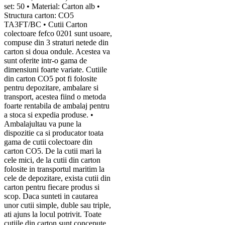
set: 50 • Material: Carton alb •
Structura carton: CO5
TA3FT/BC • Cutii Carton
colectoare fefco 0201 sunt usoare,
compuse din 3 straturi netede din
carton si doua ondule. Acestea va
sunt oferite intr-o gama de
dimensiuni foarte variate. Cutiile
din carton CO5 pot fi folosite
pentru depozitare, ambalare si
transport, acestea fiind o metoda
foarte rentabila de ambalaj pentru
a stoca si expedia produse. •
Ambalajultau va pune la
dispozitie ca si producator toata
gama de cutii colectoare din
carton CO5. De la cutii mari la
cele mici, de la cutii din carton
folosite in transportul maritim la
cele de depozitare, exista cutii din
carton pentru fiecare produs si
scop. Daca sunteti in cautarea
unor cutii simple, duble sau triple,
ati ajuns la locul potrivit. Toate
cutiile din carton sunt concepute