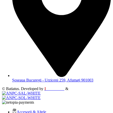
Șoseaua București - Urziceni 259, Afumați 901003
© Batiatus. Developed by
I
MCreative
&
WEBC
Accesorii & Altele