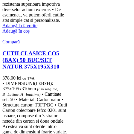
rezistenta superioara impotriva
diverselor actiuni externe. • De
asemenea, va putem oferii cutiile
atat simple cat si personalizate.
Adaugă la favorite
Adaugă în coș
Compară
CUTII CLASICE CO5
(BAX) 50 BUC/SET
NATUR 375X195X310
378,00
lei
cu TVA
• DIMENSIUNI(LxBxH):
375x195x310mm
(L=Lungime,
• Cantitate
B=Latime, H=Inaltime)
set: 50 • Material: Carton natur •
Structura carton: T3FT/BC • Cutii
Carton colectoare fefco 0201 sunt
usoare, compuse din 3 straturi
netede din carton si doua ondule.
Acestea va sunt oferite intr-o
gama de dimensiuni foarte variate.