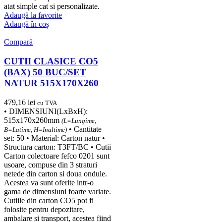
atat simple cat si personalizate.
Adaugă la favorite
Adaugă în coș
Compară
CUTII CLASICE CO5
(BAX) 50 BUC/SET
NATUR 515X170X260
479,16
lei
cu TVA
• DIMENSIUNI(LxBxH):
515x170x260mm
(L=Lungime,
• Cantitate
B=Latime, H=Inaltime)
set: 50 • Material: Carton natur •
Structura carton: T3FT/BC • Cutii
Carton colectoare fefco 0201 sunt
usoare, compuse din 3 straturi
netede din carton si doua ondule.
Acestea va sunt oferite intr-o
gama de dimensiuni foarte variate.
Cutiile din carton CO5 pot fi
folosite pentru depozitare,
ambalare si transport, acestea fiind