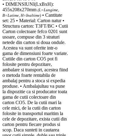
• DIMENSIUNI(LxBxH):
455x208x270mm
(L=Lungime,
• Cantitate
B=Latime, H=Inaltime)
set: 25 • Material: Carton natur •
Structura carton: T3FT/BC • Cutii
Carton colectoare fefco 0201 sunt
usoare, compuse din 3 straturi
netede din carton si doua ondule.
Acestea va sunt oferite intr-o
gama de dimensiuni foarte variate.
Cutiile din carton CO5 pot fi
folosite pentru depozitare,
ambalare si transport, acestea fiind
o metoda foarte rentabila de
ambalaj pentru a stoca si expedia
produse. • Ambalajultau va pune
la dispozitie ca si producator toata
gama de cutii colectoare din
carton CO5. De la cutii mari la
cele mici, de la cutii din carton
folosite in transportul maritim la
cele de depozitare, exista cutii din
carton pentru fiecare produs si
scop. Daca sunteti in cautarea
unor cutii simple, duble sau triple,