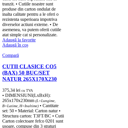
tranzit. • Cutiile noastre sunt
produse din carton ondulat de
inalta calitate pentru a le oferi o
rezistenta superioara impotriva
diverselor actiuni externe. • De
asemenea, va putem oferii cutiile
atat simple cat si personalizate.
Adaugă la favorite
Adaugă în coș
Compară
CUTII CLASICE CO5
(BAX) 50 BUC/SET
NATUR 265X170X230
375,34
lei
cu TVA
• DIMENSIUNI(LxBxH):
265x170x230mm
(L=Lungime,
• Cantitate
B=Latime, H=Inaltime)
set: 50 • Material: Carton natur •
Structura carton: T3FT/BC • Cutii
Carton colectoare fefco 0201 sunt
usoare, compuse din 3 straturi