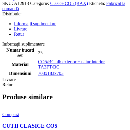
SKU:
AT2913
Categorie:
Clasice CO5 (BAX)
Etichetă:
Fabricat la
comandă
Distribuie:
Informații suplimentare
Livrare
Retur
Informații suplimentare
Numar bucati
25
set
CO5/BC alb exterior + natur interior
Material
TA3FT/BC
Dimensiuni
703x183x703
Livrare
Retur
Produse similare
Compară
CUTII CLASICE CO5