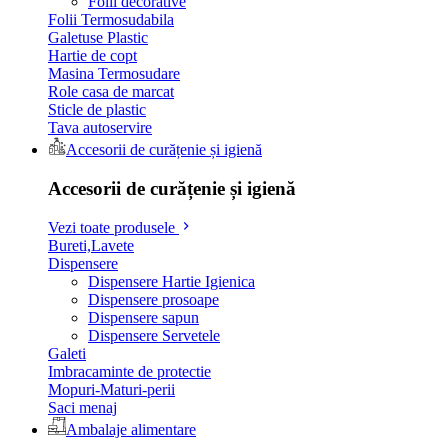
Folii decorative
Folii Termosudabila
Galetuse Plastic
Hartie de copt
Masina Termosudare
Role casa de marcat
Sticle de plastic
Tava autoservire
Accesorii de curățenie și igienă
Accesorii de curățenie și igienă
Vezi toate produsele
Bureti,Lavete
Dispensere
Dispensere Hartie Igienica
Dispensere prosoape
Dispensere sapun
Dispensere Servetele
Galeti
Imbracaminte de protectie
Mopuri-Maturi-perii
Saci menaj
Ambalaje alimentare