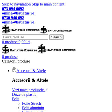
Skip to navigation
Skip to main content
073 094 6692
online@batiatus.ro
0730 946 692
online@batiatus.ro
Search
0
produse
0,00
lei
0
produse
Categorii produse
Accesorii & Altele
Accesorii & Altele
Vezi toate produsele
Doze de plastic
Folii
Folie Strech
Folii aluminiu