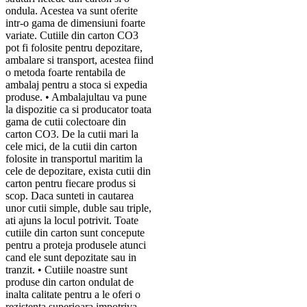
ondula. Acestea va sunt oferite
intr-o gama de dimensiuni foarte
variate. Cutiile din carton CO3
pot fi folosite pentru depozitare,
ambalare si transport, acestea fiind
o metoda foarte rentabila de
ambalaj pentru a stoca si expedia
produse. • Ambalajultau va pune
la dispozitie ca si producator toata
gama de cutii colectoare din
carton CO3. De la cutii mari la
cele mici, de la cutii din carton
folosite in transportul maritim la
cele de depozitare, exista cutii din
carton pentru fiecare produs si
scop. Daca sunteti in cautarea
unor cutii simple, duble sau triple,
ati ajuns la locul potrivit. Toate
cutiile din carton sunt concepute
pentru a proteja produsele atunci
cand ele sunt depozitate sau in
tranzit. • Cutiile noastre sunt
produse din carton ondulat de
inalta calitate pentru a le oferi o
rezistenta superioara impotriva