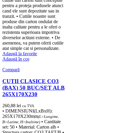
cutiile din carton sunt concepute
pentru a proteja produsele atunci
cand ele sunt depozitate sau in
tranzit. • Cutiile noastre sunt
produse din carton ondulat de
inalta calitate pentru a le oferi o
rezistenta superioara impotriva
diverselor actiuni externe. • De
asemenea, va putem oferii cutiile
atat simple cat si personalizate.
Adaugă la favorite
Adaugă în coș
Compară
CUTII CLASICE CO3
(BAX) 50 BUC/SET ALB
265X170X230
260,88
lei
cu TVA
• DIMENSIUNI(LxBxH):
265X170X230mm
(L=Lungime,
• Cantitate
B=Latime, H=Inaltime)
set: 50 • Material: Carton alb •
Structura carton: CO3 TAFT/B •