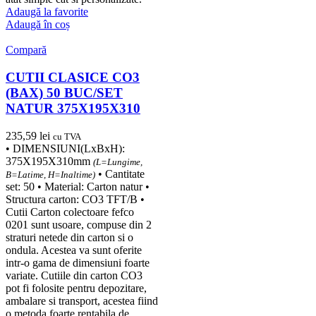
Adaugă la favorite
Adaugă în coș
Compară
CUTII CLASICE CO3
(BAX) 50 BUC/SET
NATUR 375X195X310
235,59
lei
cu TVA
• DIMENSIUNI(LxBxH):
375X195X310mm
(L=Lungime,
• Cantitate
B=Latime, H=Inaltime)
set: 50 • Material: Carton natur •
Structura carton: CO3 TFT/B •
Cutii Carton colectoare fefco
0201 sunt usoare, compuse din 2
straturi netede din carton si o
ondula. Acestea va sunt oferite
intr-o gama de dimensiuni foarte
variate. Cutiile din carton CO3
pot fi folosite pentru depozitare,
ambalare si transport, acestea fiind
o metoda foarte rentabila de