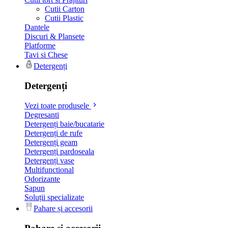
Cutii Carton
Cutii Plastic
Dantele
Discuri & Plansete
Platforme
Tavi si Chese
Detergenți
Detergenți
Vezi toate produsele
Degresanti
Detergenți baie/bucatarie
Detergenți de rufe
Detergenți geam
Detergenți pardoseala
Detergenți vase
Multifunctional
Odorizante
Sapun
Soluții specializate
Pahare și accesorii