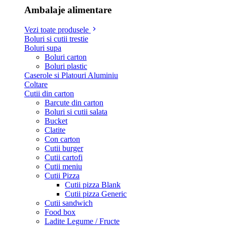
Ambalaje alimentare
Vezi toate produsele
Boluri si cutii trestie
Boluri supa
Boluri carton
Boluri plastic
Caserole si Platouri Aluminiu
Coltare
Cutii din carton
Barcute din carton
Boluri si cutii salata
Bucket
Clatite
Con carton
Cutii burger
Cutii cartofi
Cutii meniu
Cutii Pizza
Cutii pizza Blank
Cutii pizza Generic
Cutii sandwich
Food box
Ladite Legume / Fructe