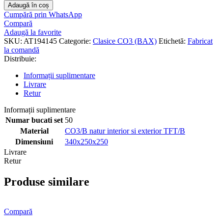
Adaugă în coș
Cumpără prin WhatsApp
Compară
Adaugă la favorite
SKU:
AT194145
Categorie:
Clasice CO3 (BAX)
Etichetă:
Fabricat
la comandă
Distribuie:
Informații suplimentare
Livrare
Retur
Informații suplimentare
Numar bucati set
50
Material
CO3/B natur interior si exterior TFT/B
Dimensiuni
340x250x250
Livrare
Retur
Produse similare
Compară