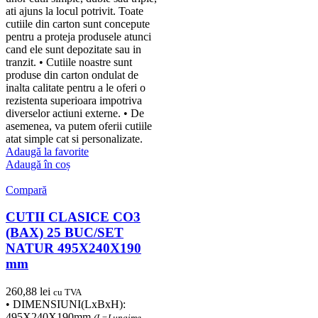
ati ajuns la locul potrivit. Toate
cutiile din carton sunt concepute
pentru a proteja produsele atunci
cand ele sunt depozitate sau in
tranzit. • Cutiile noastre sunt
produse din carton ondulat de
inalta calitate pentru a le oferi o
rezistenta superioara impotriva
diverselor actiuni externe. • De
asemenea, va putem oferii cutiile
atat simple cat si personalizate.
Adaugă la favorite
Adaugă în coș
Compară
CUTII CLASICE CO3
(BAX) 25 BUC/SET
NATUR 495X240X190
mm
260,88
lei
cu TVA
• DIMENSIUNI(LxBxH):
495X240X190mm
(L=Lungime,