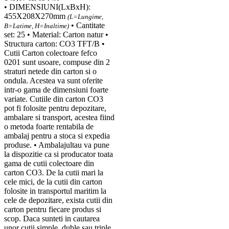
• DIMENSIUNI(LxBxH):
455X208X270mm
(L=Lungime,
• Cantitate
B=Latime, H=Inaltime)
set: 25 • Material: Carton natur •
Structura carton: CO3 TFT/B •
Cutii Carton colectoare fefco
0201 sunt usoare, compuse din 2
straturi netede din carton si o
ondula. Acestea va sunt oferite
intr-o gama de dimensiuni foarte
variate. Cutiile din carton CO3
pot fi folosite pentru depozitare,
ambalare si transport, acestea fiind
o metoda foarte rentabila de
ambalaj pentru a stoca si expedia
produse. • Ambalajultau va pune
la dispozitie ca si producator toata
gama de cutii colectoare din
carton CO3. De la cutii mari la
cele mici, de la cutii din carton
folosite in transportul maritim la
cele de depozitare, exista cutii din
carton pentru fiecare produs si
scop. Daca sunteti in cautarea
unor cutii simple, duble sau triple,