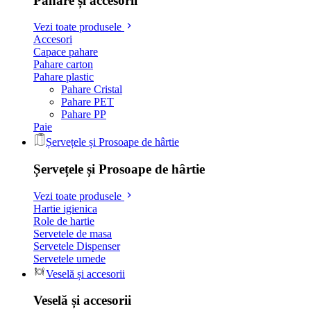
Pahare și accesorii
Vezi toate produsele
Accesori
Capace pahare
Pahare carton
Pahare plastic
Pahare Cristal
Pahare PET
Pahare PP
Paie
Șervețele și Prosoape de hârtie
Șervețele și Prosoape de hârtie
Vezi toate produsele
Hartie igienica
Role de hartie
Servetele de masa
Servetele Dispenser
Servetele umede
Veselă și accesorii
Veselă și accesorii