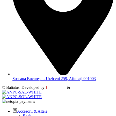
Șoseaua București - Urziceni 259, Afumați 901003
© Batiatus. Developed by
I
MCreative
&
WEBC
Accesorii & Altele
Back