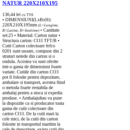
NATUR 220X210X195
130,44
lei
cu TVA
• DIMENSIUNI(LxBxH):
220X210X195mm
(L=Lungime,
• Cantitate
B=Latime, H=Inaltime)
set:25 • Material: Carton natur •
Structura carton: CO3 TFT/B •
Cutii Carton colectoare fefco
0201 sunt usoare, compuse din 2
straturi netede din carton si o
ondula. Acestea va sunt oferite
intr-o gama de dimensiuni foarte
variate. Cutiile din carton CO3
pot fi folosite pentru depozitare,
ambalare si transport, acestea fiind
o metoda foarte rentabila de
ambalaj pentru a stoca si expedia
produse. • Ambalajultau va pune
la dispozitie ca si producator toata
gama de cutii colectoare din
carton CO3. De la cutii mari la
cele mici, de la cutii din carton
folosite in transportul maritim la
cele de depozitare, exista cutii din