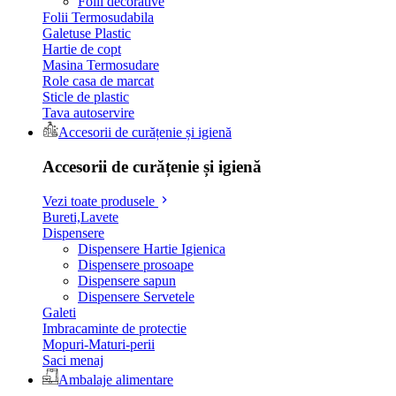
Folii decorative
Folii Termosudabila
Galetuse Plastic
Hartie de copt
Masina Termosudare
Role casa de marcat
Sticle de plastic
Tava autoservire
Accesorii de curățenie și igienă
Accesorii de curățenie și igienă
Vezi toate produsele
Bureti,Lavete
Dispensere
Dispensere Hartie Igienica
Dispensere prosoape
Dispensere sapun
Dispensere Servetele
Galeti
Imbracaminte de protectie
Mopuri-Maturi-perii
Saci menaj
Ambalaje alimentare