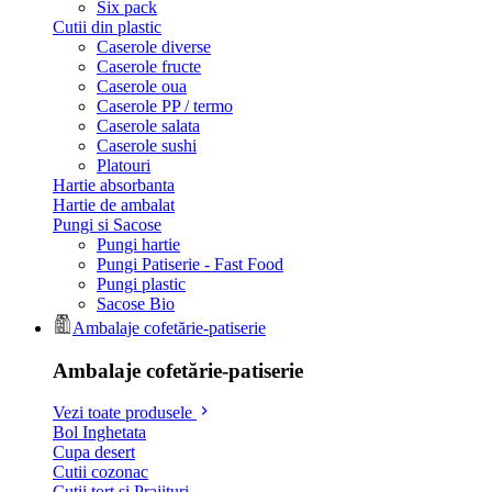
Six pack
Cutii din plastic
Caserole diverse
Caserole fructe
Caserole oua
Caserole PP / termo
Caserole salata
Caserole sushi
Platouri
Hartie absorbanta
Hartie de ambalat
Pungi si Sacose
Pungi hartie
Pungi Patiserie - Fast Food
Pungi plastic
Sacose Bio
Ambalaje cofetărie-patiserie
Ambalaje cofetărie-patiserie
Vezi toate produsele
Bol Inghetata
Cupa desert
Cutii cozonac
Cutii tort si Prajituri