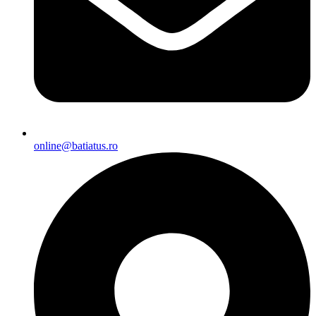
online@batiatus.ro