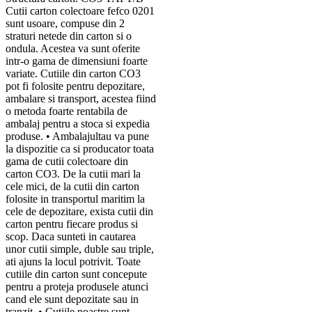
Cutii carton colectoare fefco 0201
sunt usoare, compuse din 2
straturi netede din carton si o
ondula. Acestea va sunt oferite
intr-o gama de dimensiuni foarte
variate. Cutiile din carton CO3
pot fi folosite pentru depozitare,
ambalare si transport, acestea fiind
o metoda foarte rentabila de
ambalaj pentru a stoca si expedia
produse. • Ambalajultau va pune
la dispozitie ca si producator toata
gama de cutii colectoare din
carton CO3. De la cutii mari la
cele mici, de la cutii din carton
folosite in transportul maritim la
cele de depozitare, exista cutii din
carton pentru fiecare produs si
scop. Daca sunteti in cautarea
unor cutii simple, duble sau triple,
ati ajuns la locul potrivit. Toate
cutiile din carton sunt concepute
pentru a proteja produsele atunci
cand ele sunt depozitate sau in
tranzit. • Cutiile noastre sunt