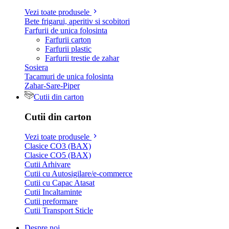
Vezi toate produsele
Bete frigarui, aperitiv si scobitori
Farfurii de unica folosinta
Farfurii carton
Farfurii plastic
Farfurii trestie de zahar
Sosiera
Tacamuri de unica folosinta
Zahar-Sare-Piper
Cutii din carton
Cutii din carton
Vezi toate produsele
Clasice CO3 (BAX)
Clasice CO5 (BAX)
Cutii Arhivare
Cutii cu Autosigilare/e-commerce
Cutii cu Capac Atasat
Cutii Incaltaminte
Cutii preformare
Cutii Transport Sticle
Despre noi