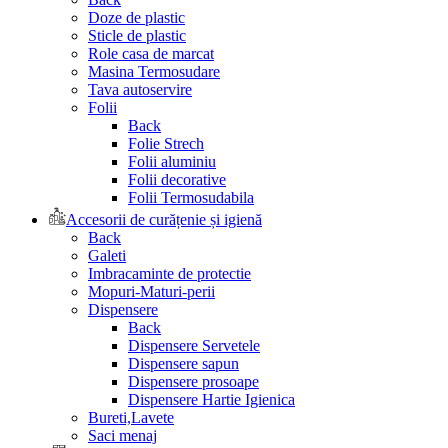
Doze de plastic
Sticle de plastic
Role casa de marcat
Masina Termosudare
Tava autoservire
Folii
Back
Folie Strech
Folii aluminiu
Folii decorative
Folii Termosudabila
Accesorii de curățenie și igienă
Back
Galeti
Imbracaminte de protectie
Mopuri-Maturi-perii
Dispensere
Back
Dispensere Servetele
Dispensere sapun
Dispensere prosoape
Dispensere Hartie Igienica
Bureti,Lavete
Saci menaj