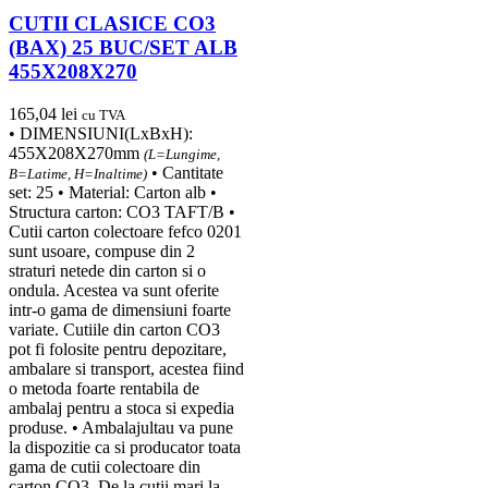
CUTII CLASICE CO3
(BAX) 25 BUC/SET ALB
455X208X270
165,04
lei
cu TVA
• DIMENSIUNI(LxBxH):
455X208X270mm
(L=Lungime,
• Cantitate
B=Latime, H=Inaltime)
set: 25 • Material: Carton alb •
Structura carton: CO3 TAFT/B •
Cutii carton colectoare fefco 0201
sunt usoare, compuse din 2
straturi netede din carton si o
ondula. Acestea va sunt oferite
intr-o gama de dimensiuni foarte
variate. Cutiile din carton CO3
pot fi folosite pentru depozitare,
ambalare si transport, acestea fiind
o metoda foarte rentabila de
ambalaj pentru a stoca si expedia
produse. • Ambalajultau va pune
la dispozitie ca si producator toata
gama de cutii colectoare din
carton CO3. De la cutii mari la