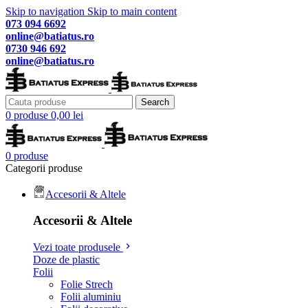
Skip to navigation
Skip to main content
073 094 6692
online@batiatus.ro
0730 946 692
online@batiatus.ro
Search
0
produse
0,00
lei
0
produse
Categorii produse
Accesorii & Altele
Accesorii & Altele
Vezi toate produsele
Doze de plastic
Folii
Folie Strech
Folii aluminiu