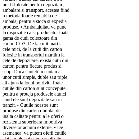
pot fi folosite pentru depozitare,
ambalare si transport, acestea fiind
o metoda foarte rentabila de
ambalaj pentru a stoca si expedia
produse. • Ambalajultau va pune
la dispozitie ca si producator toata
gama de cutii colectoare din
carton CO3. De la cutii mari la
cele mici, de la cutii din carton
folosite in transportul maritim la
cele de depozitare, exista cutii din
carton pentru fiecare produs si
scop. Daca sunteti in cautarea
unor cutii simple, duble sau triple,
ati ajuns la locul potrivit. Toate
cutiile din carton sunt concepute
pentru a proteja produsele atunci
cand ele sunt depozitate sau in
tranzit. • Cutiile noastre sunt
produse din carton ondulat de
inalta calitate pentru a le oferi o
rezistenta superioara impotriva
diverselor actiuni externe. • De
asemenea, va putem oferii cutiile
atat simple cat si personalizate.