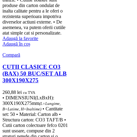
produse din carton ondulat de
inalta calitate pentru a le oferi o
rezistenta superioara impotriva
diverselor actiuni externe. • De
asemenea, va putem oferii cutiile
atat simple cat si personalizate.
Adaugă la favorite
Adaugă în coș
Compară
CUTII CLASICE CO3
(BAX) 50 BUC/SET ALB
300X190X275
260,88
lei
cu TVA
• DIMENSIUNI(LxBxH):
300X190X275mm
(L=Lungime,
• Cantitate
B=Latime, H=Inaltime)
set: 50 • Material: Carton alb •
Structura carton: CO3 TAFT/B •
Cutii carton colectoare fefco 0201
sunt usoare, compuse din 2
straturi netede din carton si o