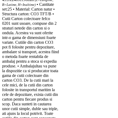
• Cantitate
B=Latime, H=Inaltime)
set:25 • Material: Carton natur •
Structura carton: CO3 TFT/B •
Cutii Carton colectoare fefco
0201 sunt usoare, compuse din 2
straturi netede din carton si o
ondula. Acestea va sunt oferite
intr-o gama de dimensiuni foarte
variate. Cutiile din carton CO3
pot fi folosite pentru depozitare,
ambalare si transport, acestea fiind
o metoda foarte rentabila de
ambalaj pentru a stoca si expedia
produse. • Ambalajultau va pune
la dispozitie ca si producator toata
gama de cutii colectoare din
carton CO3. De la cutii mari la
cele mici, de la cutii din carton
folosite in transportul maritim la
cele de depozitare, exista cutii din
carton pentru fiecare produs si
scop. Daca sunteti in cautarea
unor cutii simple, duble sau triple,
ati ajuns la locul potrivit. Toate