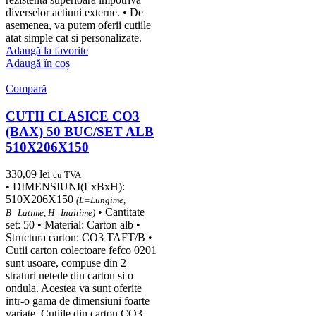
diverselor actiuni externe. • De
asemenea, va putem oferii cutiile
atat simple cat si personalizate.
Adaugă la favorite
Adaugă în coș
Compară
CUTII CLASICE CO3
(BAX) 50 BUC/SET ALB
510X206X150
330,09
lei
cu TVA
• DIMENSIUNI(LxBxH):
510X206X150
(L=Lungime,
• Cantitate
B=Latime, H=Inaltime)
set: 50 • Material: Carton alb •
Structura carton: CO3 TAFT/B •
Cutii carton colectoare fefco 0201
sunt usoare, compuse din 2
straturi netede din carton si o
ondula. Acestea va sunt oferite
intr-o gama de dimensiuni foarte
variate. Cutiile din carton CO3