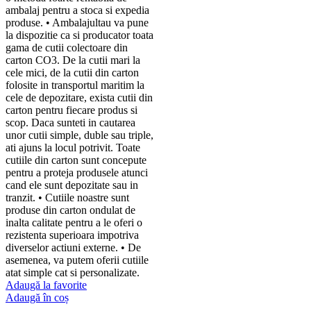
ambalaj pentru a stoca si expedia
produse. • Ambalajultau va pune
la dispozitie ca si producator toata
gama de cutii colectoare din
carton CO3. De la cutii mari la
cele mici, de la cutii din carton
folosite in transportul maritim la
cele de depozitare, exista cutii din
carton pentru fiecare produs si
scop. Daca sunteti in cautarea
unor cutii simple, duble sau triple,
ati ajuns la locul potrivit. Toate
cutiile din carton sunt concepute
pentru a proteja produsele atunci
cand ele sunt depozitate sau in
tranzit. • Cutiile noastre sunt
produse din carton ondulat de
inalta calitate pentru a le oferi o
rezistenta superioara impotriva
diverselor actiuni externe. • De
asemenea, va putem oferii cutiile
atat simple cat si personalizate.
Adaugă la favorite
Adaugă în coș