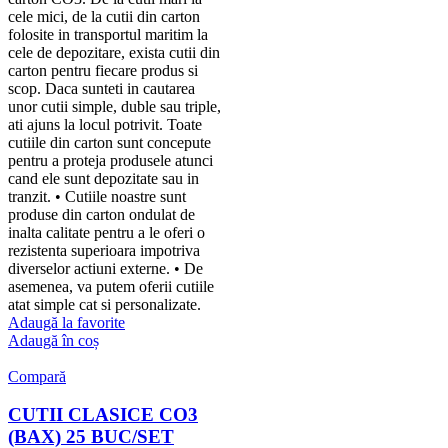
cele mici, de la cutii din carton
folosite in transportul maritim la
cele de depozitare, exista cutii din
carton pentru fiecare produs si
scop. Daca sunteti in cautarea
unor cutii simple, duble sau triple,
ati ajuns la locul potrivit. Toate
cutiile din carton sunt concepute
pentru a proteja produsele atunci
cand ele sunt depozitate sau in
tranzit. • Cutiile noastre sunt
produse din carton ondulat de
inalta calitate pentru a le oferi o
rezistenta superioara impotriva
diverselor actiuni externe. • De
asemenea, va putem oferii cutiile
atat simple cat si personalizate.
Adaugă la favorite
Adaugă în coș
Compară
CUTII CLASICE CO3
(BAX) 25 BUC/SET