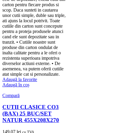
carton pentru fiecare produs si
scop. Daca sunteti in cautarea
unor cutii simple, duble sau triple,
ati ajuns la locul potrivit. Toate
cutiile din carton sunt concepute
pentru a proteja produsele atunci
cand ele sunt depozitate sau in
tranzit. • Cutiile noastre sunt
produse din carton ondulat de
inalta calitate pentru a le oferi o
rezistenta superioara impotriva
diverselor actiuni externe. • De
asemenea, va putem oferii cutiile
atat simple cat si personalizate.
Adaugă la favorite
Adaugă în coș
Compară
CUTII CLASICE CO3
(BAX) 25 BUC/SET
NATUR 455X208X270
149,07
lei
cu TVA