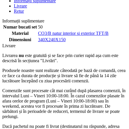
Informații suplimentare
Livrare
Retur
Informații suplimentare
Numar bucati set
50
Material
CO3/B natur interior si exterior TFT/B
Dimensiuni
340X240X150
Livrare
Livrarea
nu
este gratuită și se face prin curier rapid așa cum este
descrisă în secțiunea "Livrări".
Produsele noastre sunt realizate câteodată pe bază de comandă, ceea
ce face ca durata de producție și livrare să fie de până la 14 zile
lucrătoare începând cu ziua procesării comenzii.
Comenzile sunt procesate cât mai curând după plasarea comenzii, în
intervalul Luni – Vineri 10:00-18:00. În cazul comenzilor plasate în
afara orelor de program (Luni – Vineri 10:00-18:00) sau în
weekend, acestea vor fi procesate în prima zi lucrătoare. De
sărbători și în perioadele de reduceri, termenul de livrare se poate
prelungi.
Dacă pachetul nu poate fi livrat (destinatarul nu răspunde, adresa