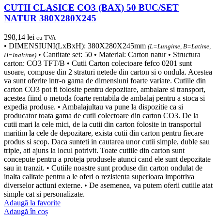
CUTII CLASICE CO3 (BAX) 50 BUC/SET
NATUR 380X280X245
298,14
lei
cu TVA
• DIMENSIUNI(LxBxH): 380X280X245mm
(L=Lungime, B=Latime,
• Cantitate set: 50 • Material: Carton natur • Structura
H=Inaltime)
carton: CO3 TFT/B • Cutii Carton colectoare fefco 0201 sunt
usoare, compuse din 2 straturi netede din carton si o ondula. Acestea
va sunt oferite intr-o gama de dimensiuni foarte variate. Cutiile din
carton CO3 pot fi folosite pentru depozitare, ambalare si transport,
acestea fiind o metoda foarte rentabila de ambalaj pentru a stoca si
expedia produse. • Ambalajultau va pune la dispozitie ca si
producator toata gama de cutii colectoare din carton CO3. De la
cutii mari la cele mici, de la cutii din carton folosite in transportul
maritim la cele de depozitare, exista cutii din carton pentru fiecare
produs si scop. Daca sunteti in cautarea unor cutii simple, duble sau
triple, ati ajuns la locul potrivit. Toate cutiile din carton sunt
concepute pentru a proteja produsele atunci cand ele sunt depozitate
sau in tranzit. • Cutiile noastre sunt produse din carton ondulat de
inalta calitate pentru a le oferi o rezistenta superioara impotriva
diverselor actiuni externe. • De asemenea, va putem oferii cutiile atat
simple cat si personalizate.
Adaugă la favorite
Adaugă în coș