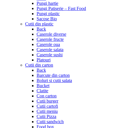
Pungi hartie
Pungi Patiserie – Fast Food
Pungi plastic
Sacose Bio
Cutii din plastic
Back
Caserole diverse
Caserole fructe
Caserole oua
Caserole salata
Caserole sushi
Platouri
Cutii din carton
Back
Barcute din carton
Boluri si cutii salata
Bucket
Clatite
Con carton
Cutii burger
Cutii cartofi
Cutii meniu
Cutii Pizza
Cutii sandwich
Food box