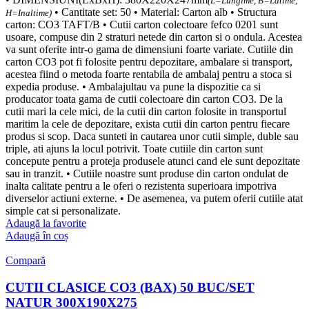
(L=Lungime, B=Latime,
• Cantitate set: 50 • Material: Carton alb • Structura
H=Inaltime)
carton: CO3 TAFT/B • Cutii carton colectoare fefco 0201 sunt
usoare, compuse din 2 straturi netede din carton si o ondula. Acestea
va sunt oferite intr-o gama de dimensiuni foarte variate. Cutiile din
carton CO3 pot fi folosite pentru depozitare, ambalare si transport,
acestea fiind o metoda foarte rentabila de ambalaj pentru a stoca si
expedia produse. • Ambalajultau va pune la dispozitie ca si
producator toata gama de cutii colectoare din carton CO3. De la
cutii mari la cele mici, de la cutii din carton folosite in transportul
maritim la cele de depozitare, exista cutii din carton pentru fiecare
produs si scop. Daca sunteti in cautarea unor cutii simple, duble sau
triple, ati ajuns la locul potrivit. Toate cutiile din carton sunt
concepute pentru a proteja produsele atunci cand ele sunt depozitate
sau in tranzit. • Cutiile noastre sunt produse din carton ondulat de
inalta calitate pentru a le oferi o rezistenta superioara impotriva
diverselor actiuni externe. • De asemenea, va putem oferii cutiile atat
simple cat si personalizate.
Adaugă la favorite
Adaugă în coș
Compară
CUTII CLASICE CO3 (BAX) 50 BUC/SET
NATUR 300X190X275