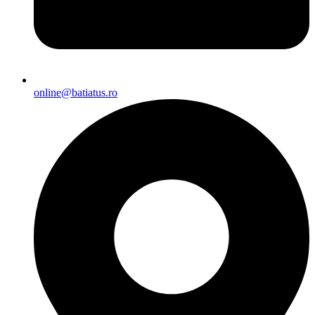
online@batiatus.ro