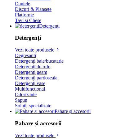
Dantele
Discuri & Plansete
Platforme
Tavi si Chese
Detergenți
Detergenți
Vezi toate produsele
Degresanti
Detergenți baie/bucatarie
Detergenți de rufe
Detergenți geam
Detergenți pardoseala
Detergenți vase
Multifunctional
Odorizante
Sapun
Soluții specializate
Pahare și accesorii
Pahare și accesorii
Vezi toate produsele