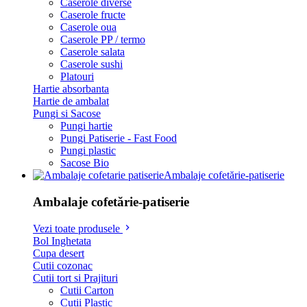
Caserole diverse
Caserole fructe
Caserole oua
Caserole PP / termo
Caserole salata
Caserole sushi
Platouri
Hartie absorbanta
Hartie de ambalat
Pungi si Sacose
Pungi hartie
Pungi Patiserie - Fast Food
Pungi plastic
Sacose Bio
Ambalaje cofetărie-patiserie
Ambalaje cofetărie-patiserie
Vezi toate produsele
Bol Inghetata
Cupa desert
Cutii cozonac
Cutii tort si Prajituri
Cutii Carton
Cutii Plastic