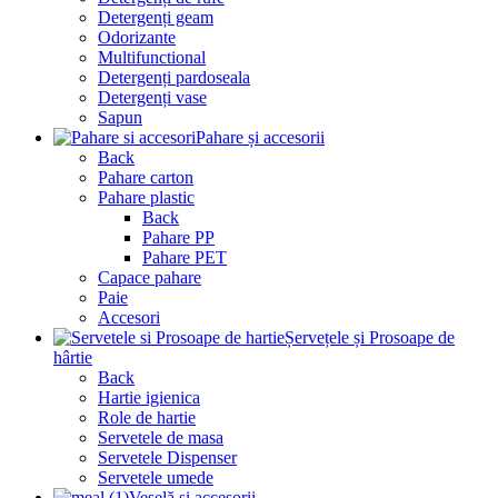
Detergenți geam
Odorizante
Multifunctional
Detergenți pardoseala
Detergenți vase
Sapun
Pahare și accesorii
Back
Pahare carton
Pahare plastic
Back
Pahare PP
Pahare PET
Capace pahare
Paie
Accesori
Șervețele și Prosoape de
hârtie
Back
Hartie igienica
Role de hartie
Servetele de masa
Servetele Dispenser
Servetele umede
Veselă și accesorii