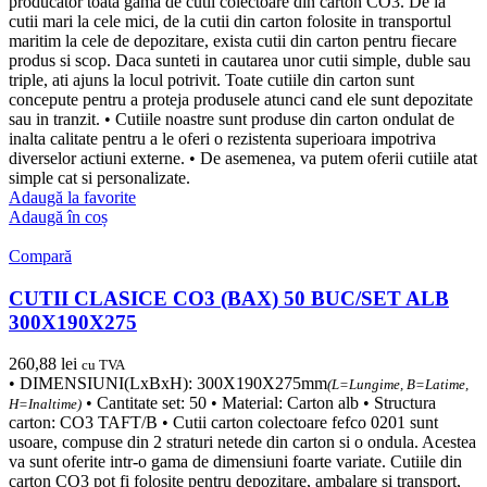
producator toata gama de cutii colectoare din carton CO3. De la
cutii mari la cele mici, de la cutii din carton folosite in transportul
maritim la cele de depozitare, exista cutii din carton pentru fiecare
produs si scop. Daca sunteti in cautarea unor cutii simple, duble sau
triple, ati ajuns la locul potrivit. Toate cutiile din carton sunt
concepute pentru a proteja produsele atunci cand ele sunt depozitate
sau in tranzit. • Cutiile noastre sunt produse din carton ondulat de
inalta calitate pentru a le oferi o rezistenta superioara impotriva
diverselor actiuni externe. • De asemenea, va putem oferii cutiile atat
simple cat si personalizate.
Adaugă la favorite
Adaugă în coș
Compară
CUTII CLASICE CO3 (BAX) 50 BUC/SET ALB
300X190X275
260,88
lei
cu TVA
• DIMENSIUNI(LxBxH): 300X190X275mm
(L=Lungime, B=Latime,
• Cantitate set: 50 • Material: Carton alb • Structura
H=Inaltime)
carton: CO3 TAFT/B • Cutii carton colectoare fefco 0201 sunt
usoare, compuse din 2 straturi netede din carton si o ondula. Acestea
va sunt oferite intr-o gama de dimensiuni foarte variate. Cutiile din
carton CO3 pot fi folosite pentru depozitare, ambalare si transport,