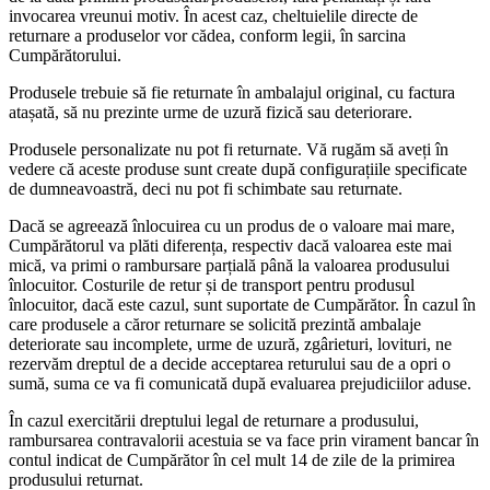
invocarea vreunui motiv. În acest caz, cheltuielile directe de
returnare a produselor vor cădea, conform legii, în sarcina
Cumpărătorului.
Produsele trebuie să fie returnate în ambalajul original, cu factura
atașată, să nu prezinte urme de uzură fizică sau deteriorare.
Produsele personalizate nu pot fi returnate. Vă rugăm să aveți în
vedere că aceste produse sunt create după configurațiile specificate
de dumneavoastră, deci nu pot fi schimbate sau returnate.
Dacă se agreează înlocuirea cu un produs de o valoare mai mare,
Cumpărătorul va plăti diferența, respectiv dacă valoarea este mai
mică, va primi o rambursare parțială până la valoarea produsului
înlocuitor. Costurile de retur și de transport pentru produsul
înlocuitor, dacă este cazul, sunt suportate de Cumpărător. În cazul în
care produsele a căror returnare se solicită prezintă ambalaje
deteriorate sau incomplete, urme de uzură, zgârieturi, lovituri, ne
rezervăm dreptul de a decide acceptarea returului sau de a opri o
sumă, suma ce va fi comunicată după evaluarea prejudiciilor aduse.
În cazul exercitării dreptului legal de returnare a produsului,
rambursarea contravalorii acestuia se va face prin virament bancar în
contul indicat de Cumpărător în cel mult 14 de zile de la primirea
produsului returnat.