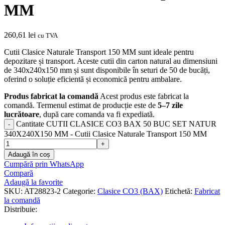
MM
260,61
lei
cu TVA
Cutii Clasice Naturale Transport 150 MM sunt ideale pentru
depozitare și transport. Aceste cutii din carton natural au dimensiuni
de 340x240x150 mm și sunt disponibile în seturi de 50 de bucăți,
oferind o soluție eficientă și economică pentru ambalare.
Produs fabricat la comandă
Acest produs este fabricat la
comandă. Termenul estimat de producție este de
5–7 zile
lucrătoare
, după care comanda va fi expediată.
Cantitate CUTII CLASICE CO3 BAX 50 BUC SET NATUR
340X240X150 MM - Cutii Clasice Naturale Transport 150 MM
Adaugă în coș
Cumpără prin WhatsApp
Compară
Adaugă la favorite
SKU:
AT28823-2
Categorie:
Clasice CO3 (BAX)
Etichetă:
Fabricat
la comandă
Distribuie: