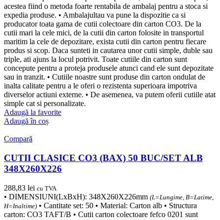
acestea fiind o metoda foarte rentabila de ambalaj pentru a stoca si
expedia produse. • Ambalajultau va pune la dispozitie ca si
producator toata gama de cutii colectoare din carton CO3. De la
cutii mari la cele mici, de la cutii din carton folosite in transportul
maritim la cele de depozitare, exista cutii din carton pentru fiecare
produs si scop. Daca sunteti in cautarea unor cutii simple, duble sau
triple, ati ajuns la locul potrivit. Toate cutiile din carton sunt
concepute pentru a proteja produsele atunci cand ele sunt depozitate
sau in tranzit. • Cutiile noastre sunt produse din carton ondulat de
inalta calitate pentru a le oferi o rezistenta superioara impotriva
diverselor actiuni externe. • De asemenea, va putem oferii cutiile atat
simple cat si personalizate.
Adaugă la favorite
Adaugă în coș
Compară
CUTII CLASICE CO3 (BAX) 50 BUC/SET ALB
348X260X226
288,83
lei
cu TVA
• DIMENSIUNI(LxBxH): 348X260X226mm
(L=Lungime, B=Latime,
• Cantitate set: 50 • Material: Carton alb • Structura
H=Inaltime)
carton: CO3 TAFT/B • Cutii carton colectoare fefco 0201 sunt