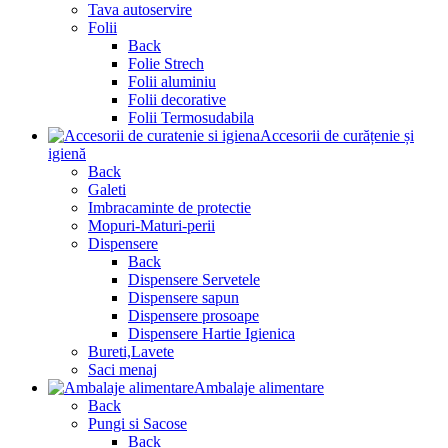
Tava autoservire
Folii
Back
Folie Strech
Folii aluminiu
Folii decorative
Folii Termosudabila
Accesorii de curățenie și
igienă
Back
Galeti
Imbracaminte de protectie
Mopuri-Maturi-perii
Dispensere
Back
Dispensere Servetele
Dispensere sapun
Dispensere prosoape
Dispensere Hartie Igienica
Bureti,Lavete
Saci menaj
Ambalaje alimentare
Back
Pungi si Sacose
Back