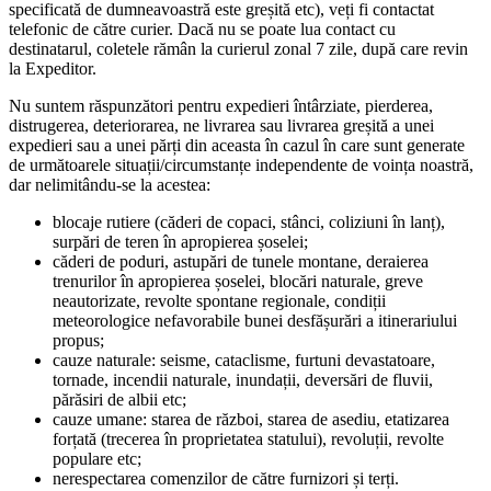
specificată de dumneavoastră este greșită etc), veți fi contactat
telefonic de către curier. Dacă nu se poate lua contact cu
destinatarul, coletele rămân la curierul zonal 7 zile, după care revin
la Expeditor.
Nu suntem răspunzători pentru expedieri întârziate, pierderea,
distrugerea, deteriorarea, ne livrarea sau livrarea greșită a unei
expedieri sau a unei părți din aceasta în cazul în care sunt generate
de următoarele situații/circumstanțe independente de voința noastră,
dar nelimitându-se la acestea:
blocaje rutiere (căderi de copaci, stânci, coliziuni în lanț),
surpări de teren în apropierea șoselei;
căderi de poduri, astupări de tunele montane, deraierea
trenurilor în apropierea șoselei, blocări naturale, greve
neautorizate, revolte spontane regionale, condiții
meteorologice nefavorabile bunei desfășurări a itinerariului
propus;
cauze naturale: seisme, cataclisme, furtuni devastatoare,
tornade, incendii naturale, inundații, deversări de fluvii,
părăsiri de albii etc;
cauze umane: starea de război, starea de asediu, etatizarea
forțată (trecerea în proprietatea statului), revoluții, revolte
populare etc;
nerespectarea comenzilor de către furnizori și terți.