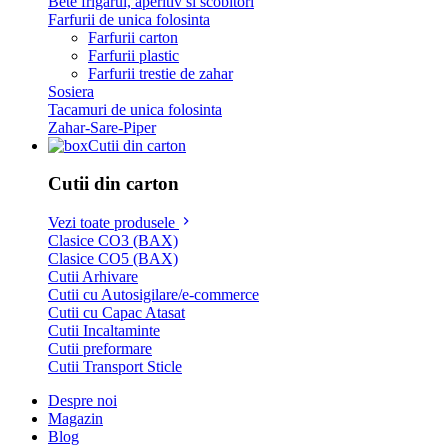
Bete frigarui, aperitiv si scobitori
Farfurii de unica folosinta
Farfurii carton
Farfurii plastic
Farfurii trestie de zahar
Sosiera
Tacamuri de unica folosinta
Zahar-Sare-Piper
Cutii din carton
Cutii din carton
Vezi toate produsele
Clasice CO3 (BAX)
Clasice CO5 (BAX)
Cutii Arhivare
Cutii cu Autosigilare/e-commerce
Cutii cu Capac Atasat
Cutii Incaltaminte
Cutii preformare
Cutii Transport Sticle
Despre noi
Magazin
Blog