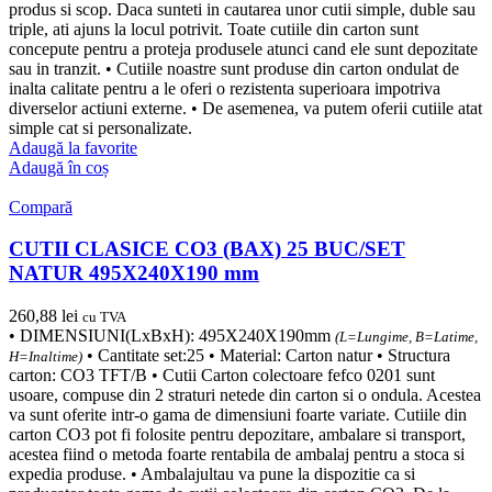
produs si scop. Daca sunteti in cautarea unor cutii simple, duble sau
triple, ati ajuns la locul potrivit. Toate cutiile din carton sunt
concepute pentru a proteja produsele atunci cand ele sunt depozitate
sau in tranzit. • Cutiile noastre sunt produse din carton ondulat de
inalta calitate pentru a le oferi o rezistenta superioara impotriva
diverselor actiuni externe. • De asemenea, va putem oferii cutiile atat
simple cat si personalizate.
Adaugă la favorite
Adaugă în coș
Compară
CUTII CLASICE CO3 (BAX) 25 BUC/SET
NATUR 495X240X190 mm
260,88
lei
cu TVA
• DIMENSIUNI(LxBxH): 495X240X190mm
(L=Lungime, B=Latime,
• Cantitate set:25 • Material: Carton natur • Structura
H=Inaltime)
carton: CO3 TFT/B • Cutii Carton colectoare fefco 0201 sunt
usoare, compuse din 2 straturi netede din carton si o ondula. Acestea
va sunt oferite intr-o gama de dimensiuni foarte variate. Cutiile din
carton CO3 pot fi folosite pentru depozitare, ambalare si transport,
acestea fiind o metoda foarte rentabila de ambalaj pentru a stoca si
expedia produse. • Ambalajultau va pune la dispozitie ca si