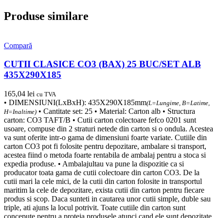
Produse similare
Compară
CUTII CLASICE CO3 (BAX) 25 BUC/SET ALB
435X290X185
165,04
lei
cu TVA
• DIMENSIUNI(LxBxH): 435X290X185mm
(L=Lungime, B=Latime,
• Cantitate set: 25 • Material: Carton alb • Structura
H=Inaltime)
carton: CO3 TAFT/B • Cutii carton colectoare fefco 0201 sunt
usoare, compuse din 2 straturi netede din carton si o ondula. Acestea
va sunt oferite intr-o gama de dimensiuni foarte variate. Cutiile din
carton CO3 pot fi folosite pentru depozitare, ambalare si transport,
acestea fiind o metoda foarte rentabila de ambalaj pentru a stoca si
expedia produse. • Ambalajultau va pune la dispozitie ca si
producator toata gama de cutii colectoare din carton CO3. De la
cutii mari la cele mici, de la cutii din carton folosite in transportul
maritim la cele de depozitare, exista cutii din carton pentru fiecare
produs si scop. Daca sunteti in cautarea unor cutii simple, duble sau
triple, ati ajuns la locul potrivit. Toate cutiile din carton sunt
concepute pentru a proteja produsele atunci cand ele sunt depozitate