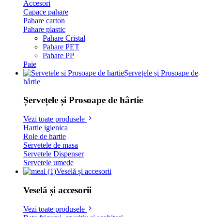
Accesori
Capace pahare
Pahare carton
Pahare plastic
Pahare Cristal
Pahare PET
Pahare PP
Paie
Șervețele și Prosoape de
hârtie
Șervețele și Prosoape de hârtie
Vezi toate produsele
Hartie igienica
Role de hartie
Servetele de masa
Servetele Dispenser
Servetele umede
Veselă și accesorii
Veselă și accesorii
Vezi toate produsele