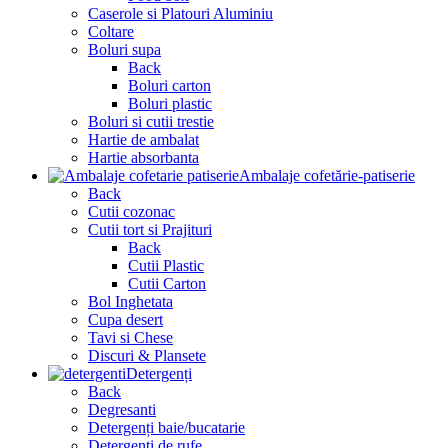
Caserole si Platouri Aluminiu
Coltare
Boluri supa
Back
Boluri carton
Boluri plastic
Boluri si cutii trestie
Hartie de ambalat
Hartie absorbanta
Ambalaje cofetărie-patiserie
Back
Cutii cozonac
Cutii tort si Prajituri
Back
Cutii Plastic
Cutii Carton
Bol Inghetata
Cupa desert
Tavi si Chese
Discuri & Plansete
Detergenți
Back
Degresanti
Detergenți baie/bucatarie
Detergenți de rufe