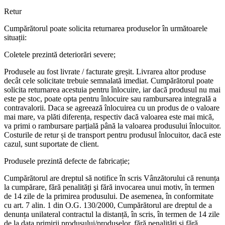
Retur
Cumpărătorul poate solicita returnarea produselor în următoarele
situații:
Coletele prezintă deteriorări severe;
Produsele au fost livrate / facturate greșit. Livrarea altor produse
decât cele solicitate trebuie semnalată imediat. Cumpărătorul poate
solicita returnarea acestuia pentru înlocuire, iar dacă produsul nu mai
este pe stoc, poate opta pentru înlocuire sau rambursarea integrală a
contravalorii. Daca se agreează înlocuirea cu un produs de o valoare
mai mare, va plăti diferența, respectiv dacă valoarea este mai mică,
va primi o rambursare parțială până la valoarea produsului înlocuitor.
Costurile de retur și de transport pentru produsul înlocuitor, dacă este
cazul, sunt suportate de client.
Produsele prezintă defecte de fabricație;
Cumpărătorul are dreptul să notifice în scris Vânzătorului că renunța
la cumpărare, fără penalități şi fără invocarea unui motiv, în termen
de 14 zile de la primirea produsului. De asemenea, în conformitate
cu art. 7 alin. 1 din O.G. 130/2000, Cumpărătorul are dreptul de a
denunța unilateral contractul la distanță, în scris, în termen de 14 zile
de la data primirii produsului/produselor, fără penalități și fără