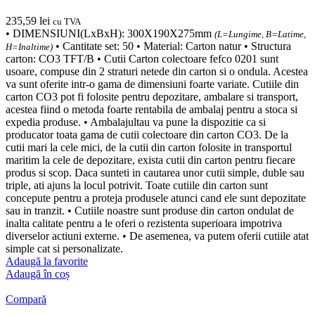
235,59
lei
cu TVA
• DIMENSIUNI(LxBxH): 300X190X275mm
(L=Lungime, B=Latime,
• Cantitate set: 50 • Material: Carton natur • Structura
H=Inaltime)
carton: CO3 TFT/B • Cutii Carton colectoare fefco 0201 sunt
usoare, compuse din 2 straturi netede din carton si o ondula. Acestea
va sunt oferite intr-o gama de dimensiuni foarte variate. Cutiile din
carton CO3 pot fi folosite pentru depozitare, ambalare si transport,
acestea fiind o metoda foarte rentabila de ambalaj pentru a stoca si
expedia produse. • Ambalajultau va pune la dispozitie ca si
producator toata gama de cutii colectoare din carton CO3. De la
cutii mari la cele mici, de la cutii din carton folosite in transportul
maritim la cele de depozitare, exista cutii din carton pentru fiecare
produs si scop. Daca sunteti in cautarea unor cutii simple, duble sau
triple, ati ajuns la locul potrivit. Toate cutiile din carton sunt
concepute pentru a proteja produsele atunci cand ele sunt depozitate
sau in tranzit. • Cutiile noastre sunt produse din carton ondulat de
inalta calitate pentru a le oferi o rezistenta superioara impotriva
diverselor actiuni externe. • De asemenea, va putem oferii cutiile atat
simple cat si personalizate.
Adaugă la favorite
Adaugă în coș
Compară