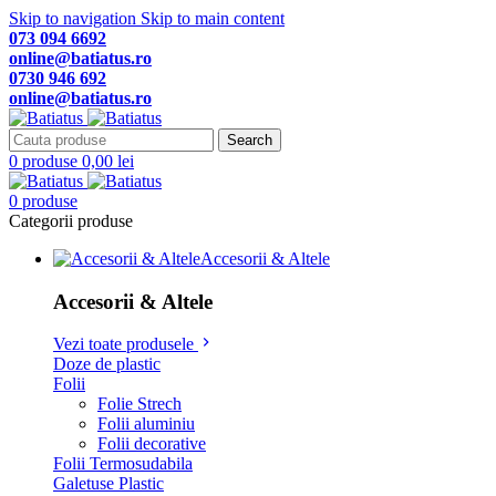
Skip to navigation
Skip to main content
073 094 6692
online@batiatus.ro
0730 946 692
online@batiatus.ro
Search
0
produse
0,00
lei
0
produse
Categorii produse
Accesorii & Altele
Accesorii & Altele
Vezi toate produsele
Doze de plastic
Folii
Folie Strech
Folii aluminiu
Folii decorative
Folii Termosudabila
Galetuse Plastic