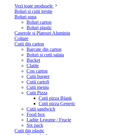
Vezi toate produsele
Boluri si cutii trestie
Boluri supa
Boluri carton
Boluri plastic
Caserole si Platouri Aluminiu
Coltare
Cutii din carton
Barcute din carton
Boluri si cutii salata
Bucket
Clatite
Con carton
Cutii burger
Cutii cartofi
Cutii meniu
Cutii Pizza
Cutii pizza Blank
Cutii pizza Generic
Cutii sandwich
Food box
Ladite Legume / Fructe
Six pack
Cutii din plastic