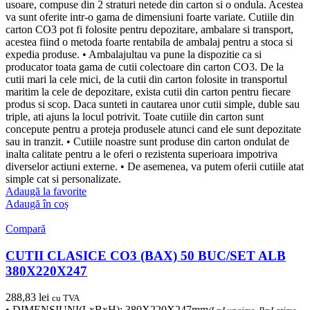
usoare, compuse din 2 straturi netede din carton si o ondula. Acestea
va sunt oferite intr-o gama de dimensiuni foarte variate. Cutiile din
carton CO3 pot fi folosite pentru depozitare, ambalare si transport,
acestea fiind o metoda foarte rentabila de ambalaj pentru a stoca si
expedia produse. • Ambalajultau va pune la dispozitie ca si
producator toata gama de cutii colectoare din carton CO3. De la
cutii mari la cele mici, de la cutii din carton folosite in transportul
maritim la cele de depozitare, exista cutii din carton pentru fiecare
produs si scop. Daca sunteti in cautarea unor cutii simple, duble sau
triple, ati ajuns la locul potrivit. Toate cutiile din carton sunt
concepute pentru a proteja produsele atunci cand ele sunt depozitate
sau in tranzit. • Cutiile noastre sunt produse din carton ondulat de
inalta calitate pentru a le oferi o rezistenta superioara impotriva
diverselor actiuni externe. • De asemenea, va putem oferii cutiile atat
simple cat si personalizate.
Adaugă la favorite
Adaugă în coș
Compară
CUTII CLASICE CO3 (BAX) 50 BUC/SET ALB
380X220X247
288,83
lei
cu TVA
• DIMENSIUNI(LxBxH): 380X220X247mm