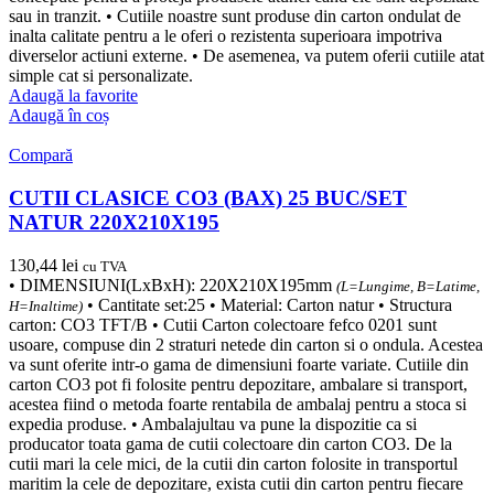
sau in tranzit. • Cutiile noastre sunt produse din carton ondulat de
inalta calitate pentru a le oferi o rezistenta superioara impotriva
diverselor actiuni externe. • De asemenea, va putem oferii cutiile atat
simple cat si personalizate.
Adaugă la favorite
Adaugă în coș
Compară
CUTII CLASICE CO3 (BAX) 25 BUC/SET
NATUR 220X210X195
130,44
lei
cu TVA
• DIMENSIUNI(LxBxH): 220X210X195mm
(L=Lungime, B=Latime,
• Cantitate set:25 • Material: Carton natur • Structura
H=Inaltime)
carton: CO3 TFT/B • Cutii Carton colectoare fefco 0201 sunt
usoare, compuse din 2 straturi netede din carton si o ondula. Acestea
va sunt oferite intr-o gama de dimensiuni foarte variate. Cutiile din
carton CO3 pot fi folosite pentru depozitare, ambalare si transport,
acestea fiind o metoda foarte rentabila de ambalaj pentru a stoca si
expedia produse. • Ambalajultau va pune la dispozitie ca si
producator toata gama de cutii colectoare din carton CO3. De la
cutii mari la cele mici, de la cutii din carton folosite in transportul
maritim la cele de depozitare, exista cutii din carton pentru fiecare