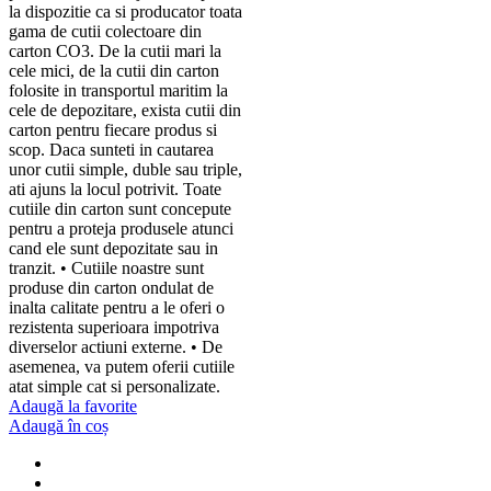
la dispozitie ca si producator toata
gama de cutii colectoare din
carton CO3. De la cutii mari la
cele mici, de la cutii din carton
folosite in transportul maritim la
cele de depozitare, exista cutii din
carton pentru fiecare produs si
scop. Daca sunteti in cautarea
unor cutii simple, duble sau triple,
ati ajuns la locul potrivit. Toate
cutiile din carton sunt concepute
pentru a proteja produsele atunci
cand ele sunt depozitate sau in
tranzit. • Cutiile noastre sunt
produse din carton ondulat de
inalta calitate pentru a le oferi o
rezistenta superioara impotriva
diverselor actiuni externe. • De
asemenea, va putem oferii cutiile
atat simple cat si personalizate.
Adaugă la favorite
Adaugă în coș