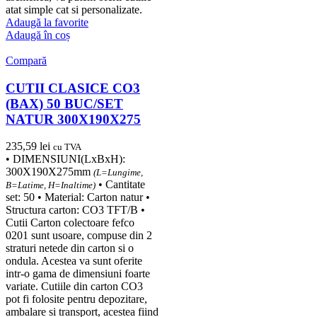
atat simple cat si personalizate.
Adaugă la favorite
Adaugă în coș
Compară
CUTII CLASICE CO3
(BAX) 50 BUC/SET
NATUR 300X190X275
235,59
lei
cu TVA
• DIMENSIUNI(LxBxH):
300X190X275mm
(L=Lungime,
• Cantitate
B=Latime, H=Inaltime)
set: 50 • Material: Carton natur •
Structura carton: CO3 TFT/B •
Cutii Carton colectoare fefco
0201 sunt usoare, compuse din 2
straturi netede din carton si o
ondula. Acestea va sunt oferite
intr-o gama de dimensiuni foarte
variate. Cutiile din carton CO3
pot fi folosite pentru depozitare,
ambalare si transport, acestea fiind