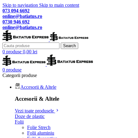
Skip to navigation
Skip to main content
073 094 6692
online@batiatus.ro
0730 946 692
online@batiatus.ro
Search
0
produse
0,00
lei
0
produse
Categorii produse
Accesorii & Altele
Accesorii & Altele
Vezi toate produsele
Doze de plastic
Folii
Folie Strech
Folii aluminiu