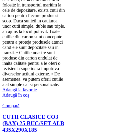
folosite in transportul maritim la
cele de depozitare, exista cutii din
carton pentru fiecare produs si
scop. Daca sunteti in cautarea
unor cutii simple, duble sau triple,
ati ajuns la locul potrivit. Toate
cutiile din carton sunt concepute
pentru a proteja produsele atunci
cand ele sunt depozitate sau in
tranzit. • Cutiile noastre sunt
produse din carton ondulat de
inalta calitate pentru a le oferi o
rezistenta superioara impotriva
diverselor actiuni externe. • De
asemenea, va putem oferii cutiile
atat simple cat si personalizate.
Adaugă la favorite
Adaugă în coș
Compară
CUTII CLASICE CO3
(BAX) 25 BUC/SET ALB
435X290X185