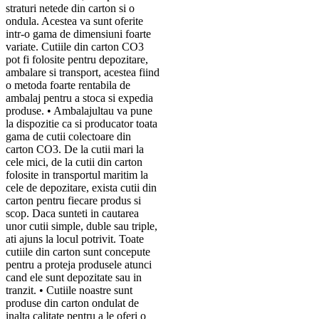
straturi netede din carton si o
ondula. Acestea va sunt oferite
intr-o gama de dimensiuni foarte
variate. Cutiile din carton CO3
pot fi folosite pentru depozitare,
ambalare si transport, acestea fiind
o metoda foarte rentabila de
ambalaj pentru a stoca si expedia
produse. • Ambalajultau va pune
la dispozitie ca si producator toata
gama de cutii colectoare din
carton CO3. De la cutii mari la
cele mici, de la cutii din carton
folosite in transportul maritim la
cele de depozitare, exista cutii din
carton pentru fiecare produs si
scop. Daca sunteti in cautarea
unor cutii simple, duble sau triple,
ati ajuns la locul potrivit. Toate
cutiile din carton sunt concepute
pentru a proteja produsele atunci
cand ele sunt depozitate sau in
tranzit. • Cutiile noastre sunt
produse din carton ondulat de
inalta calitate pentru a le oferi o