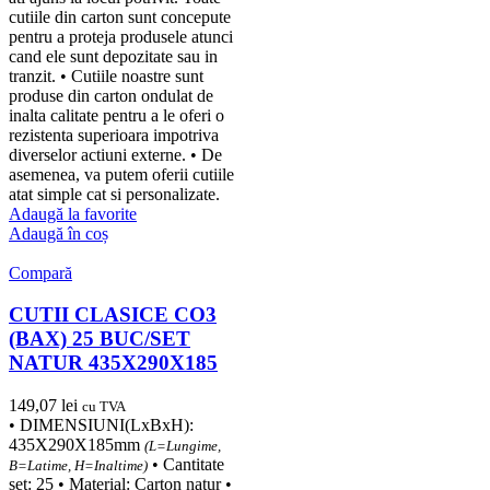
cutiile din carton sunt concepute
pentru a proteja produsele atunci
cand ele sunt depozitate sau in
tranzit. • Cutiile noastre sunt
produse din carton ondulat de
inalta calitate pentru a le oferi o
rezistenta superioara impotriva
diverselor actiuni externe. • De
asemenea, va putem oferii cutiile
atat simple cat si personalizate.
Adaugă la favorite
Adaugă în coș
Compară
CUTII CLASICE CO3
(BAX) 25 BUC/SET
NATUR 435X290X185
149,07
lei
cu TVA
• DIMENSIUNI(LxBxH):
435X290X185mm
(L=Lungime,
• Cantitate
B=Latime, H=Inaltime)
set: 25 • Material: Carton natur •