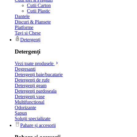
Cutii Carton
Cutii Plastic
Dantele
Discuri & Plansete
Platforme
Tavi si Chese
Detergenți
Detergenți
Vezi toate produsele
Degresanti
Detergenți baie/bucatarie
Detergenți de rufe
Detergenți geam
Detergenți pardoseala
Detergenți vase
Multifunctional
Odorizante
Sapun
Soluții specializate
Pahare și accesorii