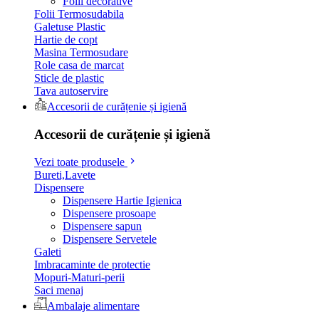
Folii decorative
Folii Termosudabila
Galetuse Plastic
Hartie de copt
Masina Termosudare
Role casa de marcat
Sticle de plastic
Tava autoservire
Accesorii de curățenie și igienă
Accesorii de curățenie și igienă
Vezi toate produsele
Bureti,Lavete
Dispensere
Dispensere Hartie Igienica
Dispensere prosoape
Dispensere sapun
Dispensere Servetele
Galeti
Imbracaminte de protectie
Mopuri-Maturi-perii
Saci menaj
Ambalaje alimentare