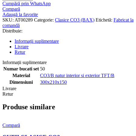
Cumpără prin WhatsApp
Compară
Adaugă la favorite
SKU:
AT00289
Categorie:
Clasice CO3 (BAX)
Etichetă:
Fabricat la
comandă
Distribuie:
Informații suplimentare
Livrare
Retur
Informații suplimentare
Numar bucati set
50
Material
CO3/B natur interior si exterior TFT/B
Dimensiuni
300x210x150
Livrare
Retur
Produse similare
Compară