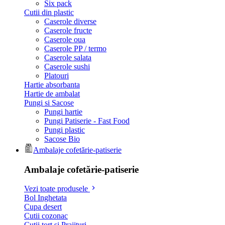
Six pack
Cutii din plastic
Caserole diverse
Caserole fructe
Caserole oua
Caserole PP / termo
Caserole salata
Caserole sushi
Platouri
Hartie absorbanta
Hartie de ambalat
Pungi si Sacose
Pungi hartie
Pungi Patiserie - Fast Food
Pungi plastic
Sacose Bio
Ambalaje cofetărie-patiserie
Ambalaje cofetărie-patiserie
Vezi toate produsele
Bol Inghetata
Cupa desert
Cutii cozonac
Cutii tort si Prajituri