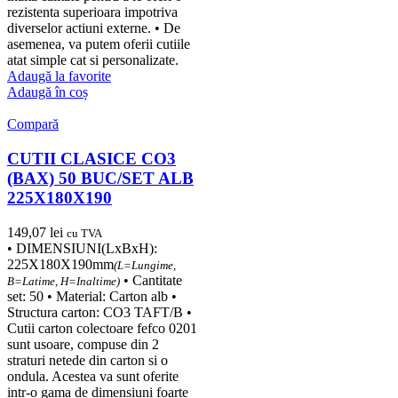
rezistenta superioara impotriva
diverselor actiuni externe. • De
asemenea, va putem oferii cutiile
atat simple cat si personalizate.
Adaugă la favorite
Adaugă în coș
Compară
CUTII CLASICE CO3
(BAX) 50 BUC/SET ALB
225X180X190
149,07
lei
cu TVA
• DIMENSIUNI(LxBxH):
225X180X190mm
(L=Lungime,
• Cantitate
B=Latime, H=Inaltime)
set: 50 • Material: Carton alb •
Structura carton: CO3 TAFT/B •
Cutii carton colectoare fefco 0201
sunt usoare, compuse din 2
straturi netede din carton si o
ondula. Acestea va sunt oferite
intr-o gama de dimensiuni foarte