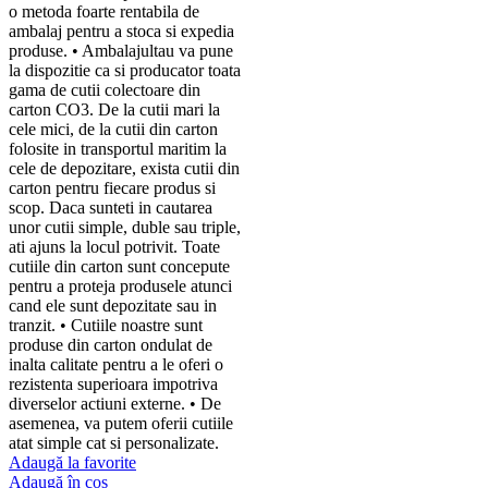
o metoda foarte rentabila de
ambalaj pentru a stoca si expedia
produse. • Ambalajultau va pune
la dispozitie ca si producator toata
gama de cutii colectoare din
carton CO3. De la cutii mari la
cele mici, de la cutii din carton
folosite in transportul maritim la
cele de depozitare, exista cutii din
carton pentru fiecare produs si
scop. Daca sunteti in cautarea
unor cutii simple, duble sau triple,
ati ajuns la locul potrivit. Toate
cutiile din carton sunt concepute
pentru a proteja produsele atunci
cand ele sunt depozitate sau in
tranzit. • Cutiile noastre sunt
produse din carton ondulat de
inalta calitate pentru a le oferi o
rezistenta superioara impotriva
diverselor actiuni externe. • De
asemenea, va putem oferii cutiile
atat simple cat si personalizate.
Adaugă la favorite
Adaugă în coș