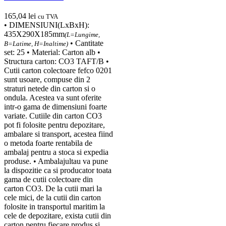
165,04
lei
cu TVA
• DIMENSIUNI(LxBxH):
435X290X185mm
(L=Lungime,
• Cantitate
B=Latime, H=Inaltime)
set: 25 • Material: Carton alb •
Structura carton: CO3 TAFT/B •
Cutii carton colectoare fefco 0201
sunt usoare, compuse din 2
straturi netede din carton si o
ondula. Acestea va sunt oferite
intr-o gama de dimensiuni foarte
variate. Cutiile din carton CO3
pot fi folosite pentru depozitare,
ambalare si transport, acestea fiind
o metoda foarte rentabila de
ambalaj pentru a stoca si expedia
produse. • Ambalajultau va pune
la dispozitie ca si producator toata
gama de cutii colectoare din
carton CO3. De la cutii mari la
cele mici, de la cutii din carton
folosite in transportul maritim la
cele de depozitare, exista cutii din
carton pentru fiecare produs si