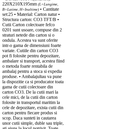
220X210X195mm
(L=Lungime,
• Cantitate
B=Latime, H=Inaltime)
set:25 • Material: Carton natur •
Structura carton: CO3 TFT/B •
Cutii Carton colectoare fefco
0201 sunt usoare, compuse din 2
straturi netede din carton si o
ondula. Acestea va sunt oferite
intr-o gama de dimensiuni foarte
variate. Cutiile din carton CO3
pot fi folosite pentru depozitare,
ambalare si transport, acestea fiind
o metoda foarte rentabila de
ambalaj pentru a stoca si expedia
produse. • Ambalajultau va pune
la dispozitie ca si producator toata
gama de cutii colectoare din
carton CO3. De la cutii mari la
cele mici, de la cutii din carton
folosite in transportul maritim la
cele de depozitare, exista cutii din
carton pentru fiecare produs si
scop. Daca sunteti in cautarea
unor cutii simple, duble sau triple,
ati ajuns la locul potrivit. Toate