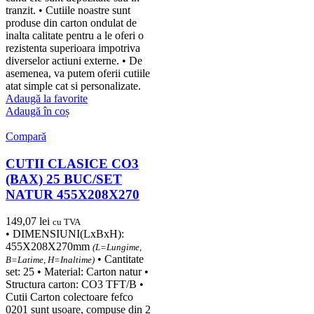
tranzit. • Cutiile noastre sunt
produse din carton ondulat de
inalta calitate pentru a le oferi o
rezistenta superioara impotriva
diverselor actiuni externe. • De
asemenea, va putem oferii cutiile
atat simple cat si personalizate.
Adaugă la favorite
Adaugă în coș
Compară
CUTII CLASICE CO3
(BAX) 25 BUC/SET
NATUR 455X208X270
149,07
lei
cu TVA
• DIMENSIUNI(LxBxH):
455X208X270mm
(L=Lungime,
• Cantitate
B=Latime, H=Inaltime)
set: 25 • Material: Carton natur •
Structura carton: CO3 TFT/B •
Cutii Carton colectoare fefco
0201 sunt usoare, compuse din 2