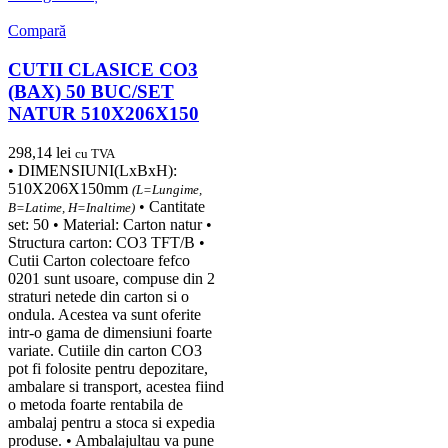
Compară
CUTII CLASICE CO3
(BAX) 50 BUC/SET
NATUR 510X206X150
298,14
lei
cu TVA
• DIMENSIUNI(LxBxH):
510X206X150mm
(L=Lungime,
• Cantitate
B=Latime, H=Inaltime)
set: 50 • Material: Carton natur •
Structura carton: CO3 TFT/B •
Cutii Carton colectoare fefco
0201 sunt usoare, compuse din 2
straturi netede din carton si o
ondula. Acestea va sunt oferite
intr-o gama de dimensiuni foarte
variate. Cutiile din carton CO3
pot fi folosite pentru depozitare,
ambalare si transport, acestea fiind
o metoda foarte rentabila de
ambalaj pentru a stoca si expedia
produse. • Ambalajultau va pune