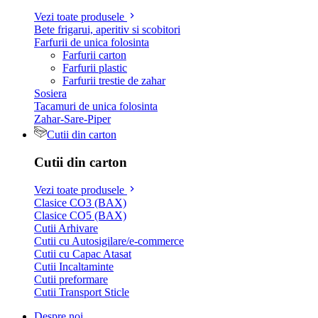
Vezi toate produsele
Bete frigarui, aperitiv si scobitori
Farfurii de unica folosinta
Farfurii carton
Farfurii plastic
Farfurii trestie de zahar
Sosiera
Tacamuri de unica folosinta
Zahar-Sare-Piper
Cutii din carton
Cutii din carton
Vezi toate produsele
Clasice CO3 (BAX)
Clasice CO5 (BAX)
Cutii Arhivare
Cutii cu Autosigilare/e-commerce
Cutii cu Capac Atasat
Cutii Incaltaminte
Cutii preformare
Cutii Transport Sticle
Despre noi