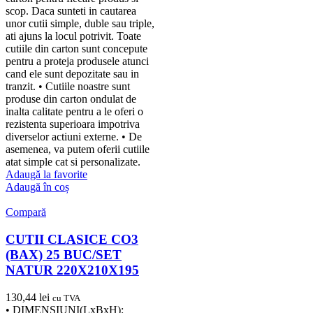
scop. Daca sunteti in cautarea
unor cutii simple, duble sau triple,
ati ajuns la locul potrivit. Toate
cutiile din carton sunt concepute
pentru a proteja produsele atunci
cand ele sunt depozitate sau in
tranzit. • Cutiile noastre sunt
produse din carton ondulat de
inalta calitate pentru a le oferi o
rezistenta superioara impotriva
diverselor actiuni externe. • De
asemenea, va putem oferii cutiile
atat simple cat si personalizate.
Adaugă la favorite
Adaugă în coș
Compară
CUTII CLASICE CO3
(BAX) 25 BUC/SET
NATUR 220X210X195
130,44
lei
cu TVA
• DIMENSIUNI(LxBxH):