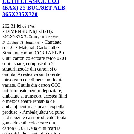
CUTII CLASICE CO3
(BAX) 25 BUC/SET ALB
365X235X320
202,31
lei
cu TVA
• DIMENSIUNI(LxBxH):
365X235X320mm
(L=Lungime,
• Cantitate
B=Latime, H=Inaltime)
set: 25 • Material: Carton alb •
Structura carton: CO3 TAFT/B •
Cutii carton colectoare fefco 0201
sunt usoare, compuse din 2
straturi netede din carton si o
ondula. Acestea va sunt oferite
intr-o gama de dimensiuni foarte
variate. Cutiile din carton CO3
pot fi folosite pentru depozitare,
ambalare si transport, acestea fiind
o metoda foarte rentabila de
ambalaj pentru a stoca si expedia
produse. • Ambalajultau va pune
la dispozitie ca si producator toata
gama de cutii colectoare din
carton CO3. De la cutii mari la
cele mici, de la cutii din carton