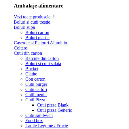
Ambalaje alimentare
Vezi toate produsele
Boluri si cutii trestie
Boluri supa
Boluri carton
Boluri plastic
Caserole si Platouri Aluminiu
Coltare
Cutii din carton
Barcute din carton
Boluri si cutii salata
Bucket
Clatite
Con carton
Cutii burger
Cutii cartofi
Cutii meniu
Cutii Pizza
Cutii pizza Blank
Cutii pizza Generic
Cutii sandwich
Food box
Ladite Legume / Fructe