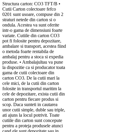
Structura carton: CO3 TFT/B •
Cutii Carton colectoare fefco
0201 sunt usoare, compuse din 2
straturi netede din carton si o
ondula. Acestea va sunt oferite
intr-o gama de dimensiuni foarte
variate. Cutiile din carton CO3
pot fi folosite pentru depozitare,
ambalare si transport, acestea fiind
o metoda foarte rentabila de
ambalaj pentru a stoca si expedia
produse. • Ambalajultau va pune
la dispozitie ca si producator toata
gama de cutii colectoare din
carton CO3. De la cutii mari la
cele mici, de la cutii din carton
folosite in transportul maritim la
cele de depozitare, exista cutii din
carton pentru fiecare produs si
scop. Daca sunteti in cautarea
unor cutii simple, duble sau triple,
ati ajuns la locul potrivit. Toate
cutiile din carton sunt concepute
pentru a proteja produsele atunci
cand ele sunt depozitate sau in