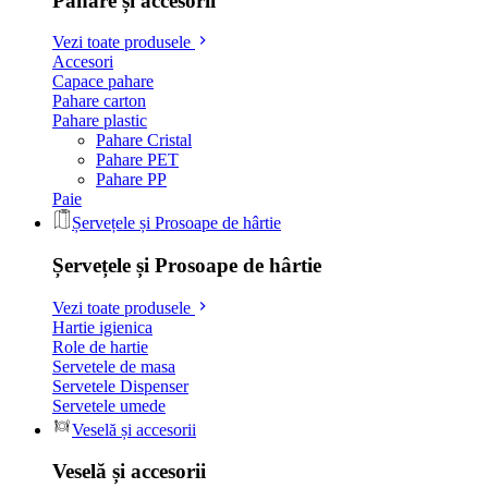
Pahare și accesorii
Vezi toate produsele
Accesori
Capace pahare
Pahare carton
Pahare plastic
Pahare Cristal
Pahare PET
Pahare PP
Paie
Șervețele și Prosoape de hârtie
Șervețele și Prosoape de hârtie
Vezi toate produsele
Hartie igienica
Role de hartie
Servetele de masa
Servetele Dispenser
Servetele umede
Veselă și accesorii
Veselă și accesorii