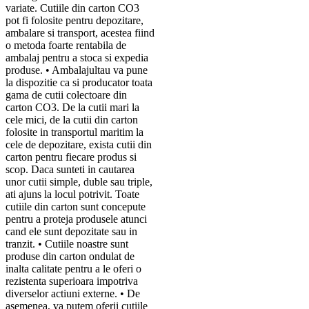
variate. Cutiile din carton CO3
pot fi folosite pentru depozitare,
ambalare si transport, acestea fiind
o metoda foarte rentabila de
ambalaj pentru a stoca si expedia
produse. • Ambalajultau va pune
la dispozitie ca si producator toata
gama de cutii colectoare din
carton CO3. De la cutii mari la
cele mici, de la cutii din carton
folosite in transportul maritim la
cele de depozitare, exista cutii din
carton pentru fiecare produs si
scop. Daca sunteti in cautarea
unor cutii simple, duble sau triple,
ati ajuns la locul potrivit. Toate
cutiile din carton sunt concepute
pentru a proteja produsele atunci
cand ele sunt depozitate sau in
tranzit. • Cutiile noastre sunt
produse din carton ondulat de
inalta calitate pentru a le oferi o
rezistenta superioara impotriva
diverselor actiuni externe. • De
asemenea, va putem oferii cutiile