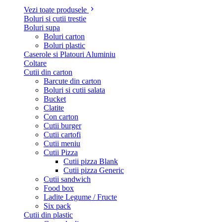
Vezi toate produsele
Boluri si cutii trestie
Boluri supa
Boluri carton
Boluri plastic
Caserole si Platouri Aluminiu
Coltare
Cutii din carton
Barcute din carton
Boluri si cutii salata
Bucket
Clatite
Con carton
Cutii burger
Cutii cartofi
Cutii meniu
Cutii Pizza
Cutii pizza Blank
Cutii pizza Generic
Cutii sandwich
Food box
Ladite Legume / Fructe
Six pack
Cutii din plastic