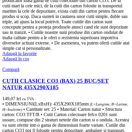
producator toata gama de cutii colectoare din carton CO3. De la
cutii mari la cele mici, de la cutii din carton folosite in transportul
maritim la cele de depozitare, exista cutii din carton pentru fiecare
produs si scop. Daca sunteti in cautarea unor cutii simple, duble sau
triple, ati ajuns la locul potrivit. Toate cutiile din carton sunt
concepute pentru a proteja produsele atunci cand ele sunt depozitate
sau in tranzit. • Cutiile noastre sunt produse din carton ondulat de
inalta calitate pentru a le oferi o rezistenta superioara impotriva
diverselor actiuni externe. • De asemenea, va putem oferii cutiile atat
simple cat si personalizate.
Adaugă la favorite
Adaugă în coș
Compară
CUTII CLASICE CO3 (BAX) 25 BUC/SET
NATUR 435X290X185
149,07
lei
cu TVA
• DIMENSIUNI(LxBxH): 435X290X185mm
(L=Lungime, B=Latime,
• Cantitate set: 25 • Material: Carton natur • Structura
H=Inaltime)
carton: CO3 TFT/B • Cutii Carton colectoare fefco 0201 sunt
usoare, compuse din 2 straturi netede din carton si o ondula. Acestea
va sunt oferite intr-o gama de dimensiuni foarte variate. Cutiile din
carton CO3 pot fi folosite pentru depozitare, ambalare si transport,