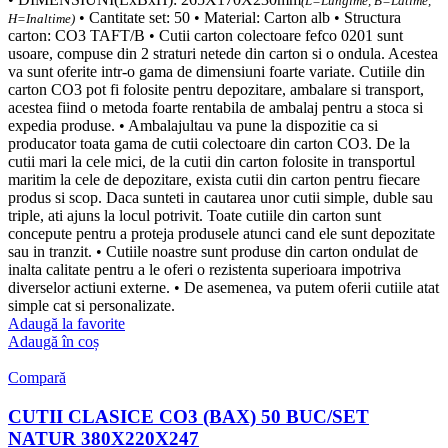
(L=Lungime, B=Latime,
• Cantitate set: 50 • Material: Carton alb • Structura
H=Inaltime)
carton: CO3 TAFT/B • Cutii carton colectoare fefco 0201 sunt
usoare, compuse din 2 straturi netede din carton si o ondula. Acestea
va sunt oferite intr-o gama de dimensiuni foarte variate. Cutiile din
carton CO3 pot fi folosite pentru depozitare, ambalare si transport,
acestea fiind o metoda foarte rentabila de ambalaj pentru a stoca si
expedia produse. • Ambalajultau va pune la dispozitie ca si
producator toata gama de cutii colectoare din carton CO3. De la
cutii mari la cele mici, de la cutii din carton folosite in transportul
maritim la cele de depozitare, exista cutii din carton pentru fiecare
produs si scop. Daca sunteti in cautarea unor cutii simple, duble sau
triple, ati ajuns la locul potrivit. Toate cutiile din carton sunt
concepute pentru a proteja produsele atunci cand ele sunt depozitate
sau in tranzit. • Cutiile noastre sunt produse din carton ondulat de
inalta calitate pentru a le oferi o rezistenta superioara impotriva
diverselor actiuni externe. • De asemenea, va putem oferii cutiile atat
simple cat si personalizate.
Adaugă la favorite
Adaugă în coș
Compară
CUTII CLASICE CO3 (BAX) 50 BUC/SET
NATUR 380X220X247