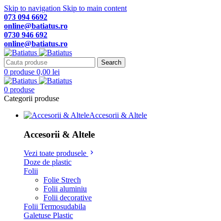
Skip to navigation
Skip to main content
073 094 6692
online@batiatus.ro
0730 946 692
online@batiatus.ro
Search
0
produse
0,00
lei
0
produse
Categorii produse
Accesorii & Altele
Accesorii & Altele
Vezi toate produsele
Doze de plastic
Folii
Folie Strech
Folii aluminiu
Folii decorative
Folii Termosudabila
Galetuse Plastic