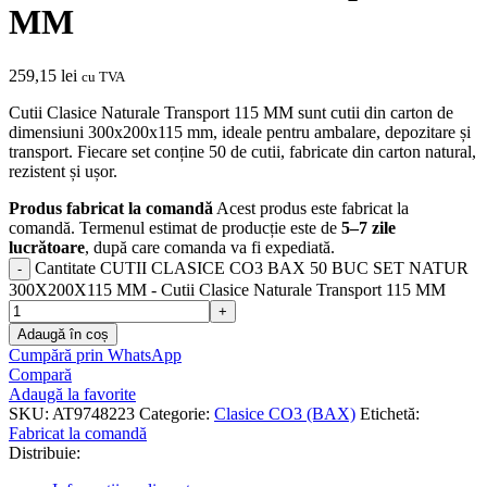
MM
259,15
lei
cu TVA
Cutii Clasice Naturale Transport 115 MM sunt cutii din carton de
dimensiuni 300x200x115 mm, ideale pentru ambalare, depozitare și
transport. Fiecare set conține 50 de cutii, fabricate din carton natural,
rezistent și ușor.
Produs fabricat la comandă
Acest produs este fabricat la
comandă. Termenul estimat de producție este de
5–7 zile
lucrătoare
, după care comanda va fi expediată.
Cantitate CUTII CLASICE CO3 BAX 50 BUC SET NATUR
300X200X115 MM - Cutii Clasice Naturale Transport 115 MM
Adaugă în coș
Cumpără prin WhatsApp
Compară
Adaugă la favorite
SKU:
AT9748223
Categorie:
Clasice CO3 (BAX)
Etichetă:
Fabricat la comandă
Distribuie: