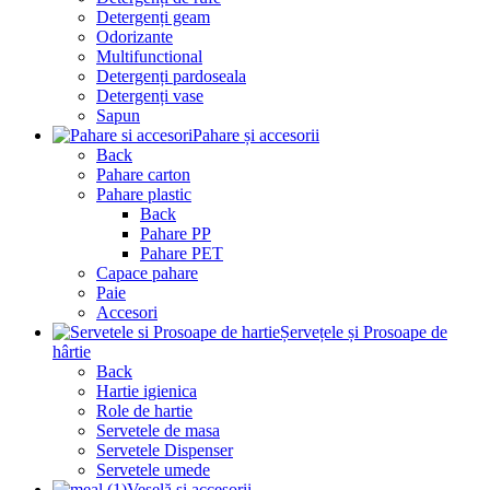
Detergenți geam
Odorizante
Multifunctional
Detergenți pardoseala
Detergenți vase
Sapun
Pahare și accesorii
Back
Pahare carton
Pahare plastic
Back
Pahare PP
Pahare PET
Capace pahare
Paie
Accesori
Șervețele și Prosoape de
hârtie
Back
Hartie igienica
Role de hartie
Servetele de masa
Servetele Dispenser
Servetele umede
Veselă și accesorii