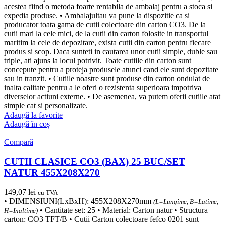
acestea fiind o metoda foarte rentabila de ambalaj pentru a stoca si
expedia produse. • Ambalajultau va pune la dispozitie ca si
producator toata gama de cutii colectoare din carton CO3. De la
cutii mari la cele mici, de la cutii din carton folosite in transportul
maritim la cele de depozitare, exista cutii din carton pentru fiecare
produs si scop. Daca sunteti in cautarea unor cutii simple, duble sau
triple, ati ajuns la locul potrivit. Toate cutiile din carton sunt
concepute pentru a proteja produsele atunci cand ele sunt depozitate
sau in tranzit. • Cutiile noastre sunt produse din carton ondulat de
inalta calitate pentru a le oferi o rezistenta superioara impotriva
diverselor actiuni externe. • De asemenea, va putem oferii cutiile atat
simple cat si personalizate.
Adaugă la favorite
Adaugă în coș
Compară
CUTII CLASICE CO3 (BAX) 25 BUC/SET
NATUR 455X208X270
149,07
lei
cu TVA
• DIMENSIUNI(LxBxH): 455X208X270mm
(L=Lungime, B=Latime,
• Cantitate set: 25 • Material: Carton natur • Structura
H=Inaltime)
carton: CO3 TFT/B • Cutii Carton colectoare fefco 0201 sunt