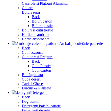
Caserole si Platouri Aluminiu
Coltare
Boluri supa
Back
Boluri carton
Boluri plastic
Boluri si cutii trestie
Hartie de ambalat
Hartie absorbanta
Ambalaje cofetărie-patiserie
Back
Cutii cozonac
Cutii tort si Prajituri
Back
Cutii Plastic
Cutii Carton
Bol Inghetata
Cupa desert
Tavi si Chese
Discuri & Plansete
Detergenți
Back
Degresanti
Detergenți baie/bucatarie
Detergenți de rufe