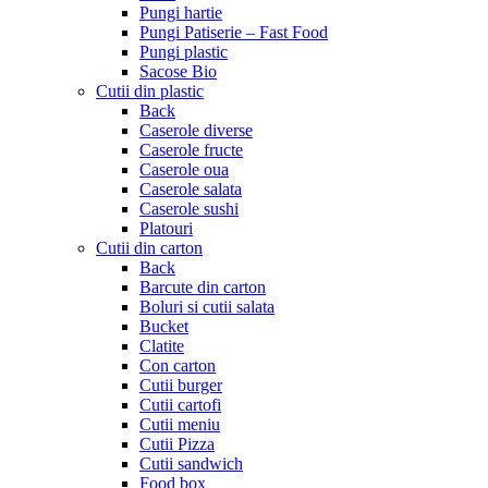
Pungi hartie
Pungi Patiserie – Fast Food
Pungi plastic
Sacose Bio
Cutii din plastic
Back
Caserole diverse
Caserole fructe
Caserole oua
Caserole salata
Caserole sushi
Platouri
Cutii din carton
Back
Barcute din carton
Boluri si cutii salata
Bucket
Clatite
Con carton
Cutii burger
Cutii cartofi
Cutii meniu
Cutii Pizza
Cutii sandwich
Food box