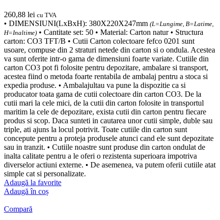
260,88
lei
cu TVA
• DIMENSIUNI(LxBxH): 380X220X247mm
(L=Lungime, B=Latime,
• Cantitate set: 50 • Material: Carton natur • Structura
H=Inaltime)
carton: CO3 TFT/B • Cutii Carton colectoare fefco 0201 sunt
usoare, compuse din 2 straturi netede din carton si o ondula. Acestea
va sunt oferite intr-o gama de dimensiuni foarte variate. Cutiile din
carton CO3 pot fi folosite pentru depozitare, ambalare si transport,
acestea fiind o metoda foarte rentabila de ambalaj pentru a stoca si
expedia produse. • Ambalajultau va pune la dispozitie ca si
producator toata gama de cutii colectoare din carton CO3. De la
cutii mari la cele mici, de la cutii din carton folosite in transportul
maritim la cele de depozitare, exista cutii din carton pentru fiecare
produs si scop. Daca sunteti in cautarea unor cutii simple, duble sau
triple, ati ajuns la locul potrivit. Toate cutiile din carton sunt
concepute pentru a proteja produsele atunci cand ele sunt depozitate
sau in tranzit. • Cutiile noastre sunt produse din carton ondulat de
inalta calitate pentru a le oferi o rezistenta superioara impotriva
diverselor actiuni externe. • De asemenea, va putem oferii cutiile atat
simple cat si personalizate.
Adaugă la favorite
Adaugă în coș
Compară