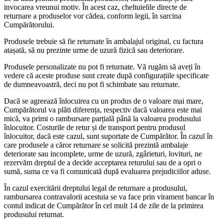
invocarea vreunui motiv. În acest caz, cheltuielile directe de
returnare a produselor vor cădea, conform legii, în sarcina
Cumpărătorului.
Produsele trebuie să fie returnate în ambalajul original, cu factura
atașată, să nu prezinte urme de uzură fizică sau deteriorare.
Produsele personalizate nu pot fi returnate. Vă rugăm să aveți în
vedere că aceste produse sunt create după configurațiile specificate
de dumneavoastră, deci nu pot fi schimbate sau returnate.
Dacă se agreează înlocuirea cu un produs de o valoare mai mare,
Cumpărătorul va plăti diferența, respectiv dacă valoarea este mai
mică, va primi o rambursare parțială până la valoarea produsului
înlocuitor. Costurile de retur și de transport pentru produsul
înlocuitor, dacă este cazul, sunt suportate de Cumpărător. În cazul în
care produsele a căror returnare se solicită prezintă ambalaje
deteriorate sau incomplete, urme de uzură, zgârieturi, lovituri, ne
rezervăm dreptul de a decide acceptarea returului sau de a opri o
sumă, suma ce va fi comunicată după evaluarea prejudiciilor aduse.
În cazul exercitării dreptului legal de returnare a produsului,
rambursarea contravalorii acestuia se va face prin virament bancar în
contul indicat de Cumpărător în cel mult 14 de zile de la primirea
produsului returnat.