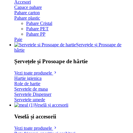
Accesori
Capace pahare
Pahare carton
Pahare plastic
Pahare Cristal
Pahare PET
Pahare PP
Paie
Șervețele și Prosoape de
hârtie
Șervețele și Prosoape de hârtie
Vezi toate produsele
Hartie igienica
Role de hartie
Servetele de masa
Servetele Dispenser
Servetele umede
Veselă și accesorii
Veselă și accesorii
Vezi toate produsele