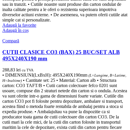
sau in tranzit. • Cutiile noastre sunt produse din carton ondulat de
inalta calitate pentru a le oferi o rezistenta superioara impotriva
diverselor actiuni externe. • De asemenea, va putem oferii cutiile atat
simple cat si personalizate.
Adaugă la favorite
Adaugă în coș
Compară
CUTII CLASICE CO3 (BAX) 25 BUC/SET ALB
495X240X190 mm
288,83
lei
cu TVA
• DIMENSIUNI(LxBxH): 495X240X190mm
(L=Lungime, B=Latime,
• Cantitate set: 25 • Material: Carton alb • Structura
H=Inaltime)
carton: CO3 TAFT/B • Cutii carton colectoare fefco 0201 sunt
usoare, compuse din 2 straturi netede din carton si o ondula. Acestea
va sunt oferite intr-o gama de dimensiuni foarte variate. Cutiile din
carton CO3 pot fi folosite pentru depozitare, ambalare si transport,
acestea fiind o metoda foarte rentabila de ambalaj pentru a stoca si
expedia produse. • Ambalajultau va pune la dispozitie ca si
producator toata gama de cutii colectoare din carton CO3. De la
cutii mari la cele mici, de la cutii din carton folosite in transportul
maritim la cele de depozitare, exista cutii din carton pentru fiecare