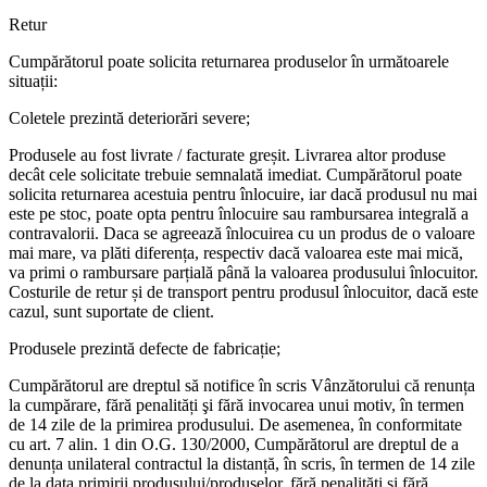
Retur
Cumpărătorul poate solicita returnarea produselor în următoarele
situații:
Coletele prezintă deteriorări severe;
Produsele au fost livrate / facturate greșit. Livrarea altor produse
decât cele solicitate trebuie semnalată imediat. Cumpărătorul poate
solicita returnarea acestuia pentru înlocuire, iar dacă produsul nu mai
este pe stoc, poate opta pentru înlocuire sau rambursarea integrală a
contravalorii. Daca se agreează înlocuirea cu un produs de o valoare
mai mare, va plăti diferența, respectiv dacă valoarea este mai mică,
va primi o rambursare parțială până la valoarea produsului înlocuitor.
Costurile de retur și de transport pentru produsul înlocuitor, dacă este
cazul, sunt suportate de client.
Produsele prezintă defecte de fabricație;
Cumpărătorul are dreptul să notifice în scris Vânzătorului că renunța
la cumpărare, fără penalități şi fără invocarea unui motiv, în termen
de 14 zile de la primirea produsului. De asemenea, în conformitate
cu art. 7 alin. 1 din O.G. 130/2000, Cumpărătorul are dreptul de a
denunța unilateral contractul la distanță, în scris, în termen de 14 zile
de la data primirii produsului/produselor, fără penalități și fără