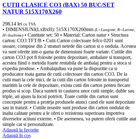
CUTII CLASICE CO3 (BAX) 50 BUC/SET
NATUR 515X170X260
298,14
lei
cu TVA
• DIMENSIUNI(LxBxH): 515X170X260mm
(L=Lungime, B=Latime,
• Cantitate set: 50 • Material: Carton natur • Structura
H=Inaltime)
carton: CO3 TFT/B • Cutii Carton colectoare fefco 0201 sunt
usoare, compuse din 2 straturi netede din carton si o ondula. Acestea
va sunt oferite intr-o gama de dimensiuni foarte variate. Cutiile din
carton CO3 pot fi folosite pentru depozitare, ambalare si transport,
acestea fiind o metoda foarte rentabila de ambalaj pentru a stoca si
expedia produse. • Ambalajultau va pune la dispozitie ca si
producator toata gama de cutii colectoare din carton CO3. De la
cutii mari la cele mici, de la cutii din carton folosite in transportul
maritim la cele de depozitare, exista cutii din carton pentru fiecare
produs si scop. Daca sunteti in cautarea unor cutii simple, duble sau
triple, ati ajuns la locul potrivit. Toate cutiile din carton sunt
concepute pentru a proteja produsele atunci cand ele sunt depozitate
sau in tranzit. • Cutiile noastre sunt produse din carton ondulat de
inalta calitate pentru a le oferi o rezistenta superioara impotriva
diverselor actiuni externe. • De asemenea, va putem oferii cutiile atat
simple cat si personalizate.
Adaugă la favorite
Adaugă în coș