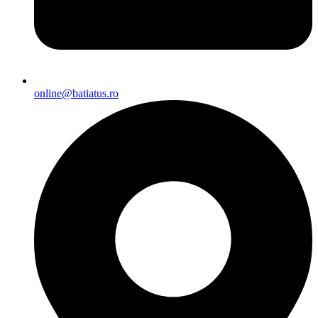
online@batiatus.ro