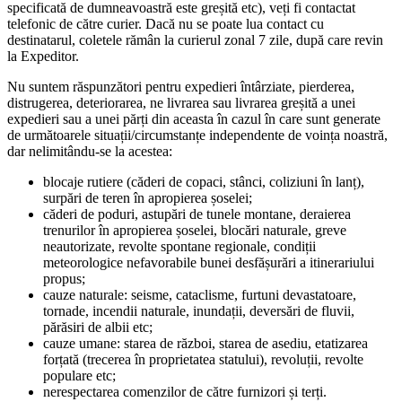
specificată de dumneavoastră este greșită etc), veți fi contactat
telefonic de către curier. Dacă nu se poate lua contact cu
destinatarul, coletele rămân la curierul zonal 7 zile, după care revin
la Expeditor.
Nu suntem răspunzători pentru expedieri întârziate, pierderea,
distrugerea, deteriorarea, ne livrarea sau livrarea greșită a unei
expedieri sau a unei părți din aceasta în cazul în care sunt generate
de următoarele situații/circumstanțe independente de voința noastră,
dar nelimitându-se la acestea:
blocaje rutiere (căderi de copaci, stânci, coliziuni în lanț),
surpări de teren în apropierea șoselei;
căderi de poduri, astupări de tunele montane, deraierea
trenurilor în apropierea șoselei, blocări naturale, greve
neautorizate, revolte spontane regionale, condiții
meteorologice nefavorabile bunei desfășurări a itinerariului
propus;
cauze naturale: seisme, cataclisme, furtuni devastatoare,
tornade, incendii naturale, inundații, deversări de fluvii,
părăsiri de albii etc;
cauze umane: starea de război, starea de asediu, etatizarea
forțată (trecerea în proprietatea statului), revoluții, revolte
populare etc;
nerespectarea comenzilor de către furnizori și terți.