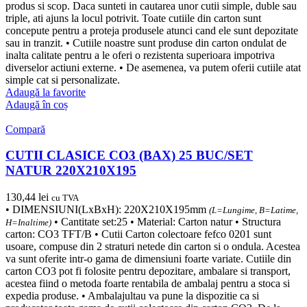
produs si scop. Daca sunteti in cautarea unor cutii simple, duble sau
triple, ati ajuns la locul potrivit. Toate cutiile din carton sunt
concepute pentru a proteja produsele atunci cand ele sunt depozitate
sau in tranzit. • Cutiile noastre sunt produse din carton ondulat de
inalta calitate pentru a le oferi o rezistenta superioara impotriva
diverselor actiuni externe. • De asemenea, va putem oferii cutiile atat
simple cat si personalizate.
Adaugă la favorite
Adaugă în coș
Compară
CUTII CLASICE CO3 (BAX) 25 BUC/SET
NATUR 220X210X195
130,44
lei
cu TVA
• DIMENSIUNI(LxBxH): 220X210X195mm
(L=Lungime, B=Latime,
• Cantitate set:25 • Material: Carton natur • Structura
H=Inaltime)
carton: CO3 TFT/B • Cutii Carton colectoare fefco 0201 sunt
usoare, compuse din 2 straturi netede din carton si o ondula. Acestea
va sunt oferite intr-o gama de dimensiuni foarte variate. Cutiile din
carton CO3 pot fi folosite pentru depozitare, ambalare si transport,
acestea fiind o metoda foarte rentabila de ambalaj pentru a stoca si
expedia produse. • Ambalajultau va pune la dispozitie ca si