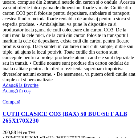
usoare, compuse din 2 straturi netede din carton si o ondula. Acestea
va sunt oferite intr-o gama de dimensiuni foarte variate. Cutiile din
carton CO3 pot fi folosite pentru depozitare, ambalare si transport,
acestea fiind o metoda foarte rentabila de ambalaj pentru a stoca si
expedia produse. • Ambalajultau va pune la dispozitie ca si
producator toata gama de cutii colectoare din carton CO3. De la
cutii mari la cele mici, de la cutii din carton folosite in transportul
maritim la cele de depozitare, exista cutii din carton pentru fiecare
produs si scop. Daca sunteti in cautarea unor cutii simple, duble sau
triple, ati ajuns la locul potrivit. Toate cutiile din carton sunt
concepute pentru a proteja produsele atunci cand ele sunt depozitate
sau in tranzit. • Cutiile noastre sunt produse din carton ondulat de
inalta calitate pentru a le oferi o rezistenta superioara impotriva
diverselor actiuni externe. • De asemenea, va putem oferii cutiile atat
simple cat si personalizate.
Adaugă la favorite
Adaugă în coș
Compară
CUTII CLASICE CO3 (BAX) 50 BUC/SET ALB
265X170X230
260,88
lei
cu TVA
• DIMENSIUNI(LxBxH): 265X170X230mm