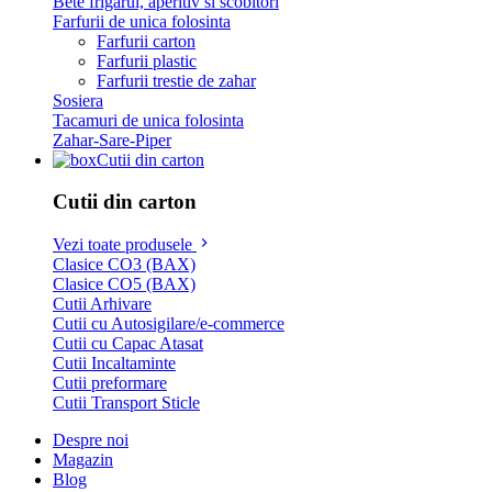
Bete frigarui, aperitiv si scobitori
Farfurii de unica folosinta
Farfurii carton
Farfurii plastic
Farfurii trestie de zahar
Sosiera
Tacamuri de unica folosinta
Zahar-Sare-Piper
Cutii din carton
Cutii din carton
Vezi toate produsele
Clasice CO3 (BAX)
Clasice CO5 (BAX)
Cutii Arhivare
Cutii cu Autosigilare/e-commerce
Cutii cu Capac Atasat
Cutii Incaltaminte
Cutii preformare
Cutii Transport Sticle
Despre noi
Magazin
Blog