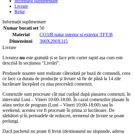
Informații suplimentare
Livrare
Retur
Informații suplimentare
Numar bucati set
50
Material
CO3/B natur interior si exterior TFT/B
Dimensiuni
300X200X115
Livrare
Livrarea
nu
este gratuită și se face prin curier rapid așa cum este
descrisă în secțiunea "Livrări".
Produsele noastre sunt realizate câteodată pe bază de comandă, ceea
ce face ca durata de producție și livrare să fie de până la 14 zile
lucrătoare începând cu ziua procesării comenzii.
Comenzile sunt procesate cât mai curând după plasarea comenzii, în
intervalul Luni – Vineri 10:00-18:00. În cazul comenzilor plasate în
afara orelor de program (Luni – Vineri 10:00-18:00) sau în
weekend, acestea vor fi procesate în prima zi lucrătoare. De
sărbători și în perioadele de reduceri, termenul de livrare se poate
prelungi.
Dacă pachetul nu poate fi livrat (destinatarul nu răspunde, adresa