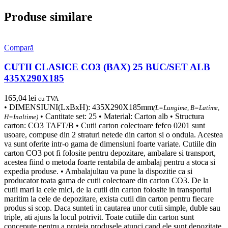
Produse similare
Compară
CUTII CLASICE CO3 (BAX) 25 BUC/SET ALB
435X290X185
165,04
lei
cu TVA
• DIMENSIUNI(LxBxH): 435X290X185mm
(L=Lungime, B=Latime,
• Cantitate set: 25 • Material: Carton alb • Structura
H=Inaltime)
carton: CO3 TAFT/B • Cutii carton colectoare fefco 0201 sunt
usoare, compuse din 2 straturi netede din carton si o ondula. Acestea
va sunt oferite intr-o gama de dimensiuni foarte variate. Cutiile din
carton CO3 pot fi folosite pentru depozitare, ambalare si transport,
acestea fiind o metoda foarte rentabila de ambalaj pentru a stoca si
expedia produse. • Ambalajultau va pune la dispozitie ca si
producator toata gama de cutii colectoare din carton CO3. De la
cutii mari la cele mici, de la cutii din carton folosite in transportul
maritim la cele de depozitare, exista cutii din carton pentru fiecare
produs si scop. Daca sunteti in cautarea unor cutii simple, duble sau
triple, ati ajuns la locul potrivit. Toate cutiile din carton sunt
concepute pentru a proteja produsele atunci cand ele sunt depozitate