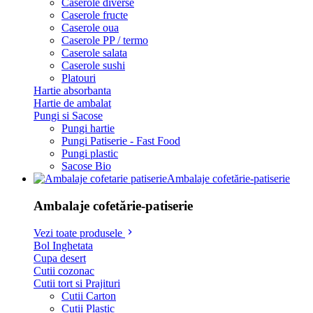
Caserole diverse
Caserole fructe
Caserole oua
Caserole PP / termo
Caserole salata
Caserole sushi
Platouri
Hartie absorbanta
Hartie de ambalat
Pungi si Sacose
Pungi hartie
Pungi Patiserie - Fast Food
Pungi plastic
Sacose Bio
Ambalaje cofetărie-patiserie
Ambalaje cofetărie-patiserie
Vezi toate produsele
Bol Inghetata
Cupa desert
Cutii cozonac
Cutii tort si Prajituri
Cutii Carton
Cutii Plastic