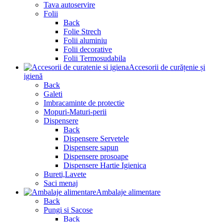
Tava autoservire
Folii
Back
Folie Strech
Folii aluminiu
Folii decorative
Folii Termosudabila
Accesorii de curățenie și
igienă
Back
Galeti
Imbracaminte de protectie
Mopuri-Maturi-perii
Dispensere
Back
Dispensere Servetele
Dispensere sapun
Dispensere prosoape
Dispensere Hartie Igienica
Bureti,Lavete
Saci menaj
Ambalaje alimentare
Back
Pungi si Sacose
Back