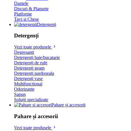
Dantele
Discuri & Plansete
Platforme
Tavi si Chese
Detergenți
Detergenți
Vezi toate produsele
Degresanti
Detergenți baie/bucatarie
Detergenți de rufe
Detergenți geam
Detergenți pardoseala
Detergenți vase
Multifunctional
Odorizante
Sapun
Soluții specializate
Pahare și accesorii
Pahare și accesorii
Vezi toate produsele