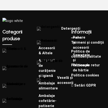
Detergenți
Categorii
Informații
Pahare
produse
și
Termeni și condiții
accesorii
Accesorii
Politica de
& Altele
Șervețele
confidențialitate
și
Accesorii
Prosoape
Politica de retur
de
de hârtie
curățenie
Politica cookies
și igienă
Veselă și
accesorii
Ambalaje
Setări GDPR
alimentare
Ambalaje
cofetărie-
patiserie