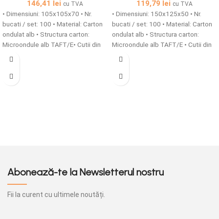
146,41
lei
119,79
lei
cu TVA
cu TVA
• Dimensiuni: 105x105x70 • Nr.
• Dimensiuni: 150x125x50 • Nr.
bucati / set: 100 • Material: Carton
bucati / set: 100 • Material: Carton
ondulat alb • Structura carton:
ondulat alb • Structura carton:
Microondule alb TAFT/E• Cutii din
Microondule alb TAFT/E • Cutii din
carton microondule cu o grosime
carton microondule cu o grosime
de 1,5 mm simple sau
de 1,5 mm simple sau
personalizate sunt solutia ideala
personalizate sunt solutia ideala
pentru ambalarea produselor tale!
pentru ambalarea produselor tale!
Abonează-te la Newsletterul nostru
Fii la curent cu ultimele noutăți.