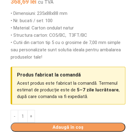
368,69
lei
cu TVA
• Dimensiuni: 235x88x88 mm
• Nr. bucati / set: 100
• Material: Carton ondulat natur
• Structura carton: CO5/BC, T3FT/BC
• Cutii din carton tip 5 cu o grosime de 7,00 mm simple
sau personalizate sunt solutia ideala pentru ambalarea
produselor tale!
Produs fabricat la comandă
Acest produs este fabricat la comandă. Termenul
estimat de producție este de
5–7 zile lucrătoare
,
după care comanda va fi expediată.
Adaugă în coș