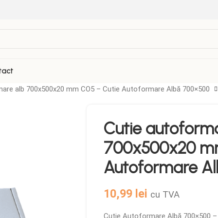
tact
mare alb 700x500x20 mm CO5 – Cutie Autoformare Albă 700×500
VEZI TOATE PRODUSELE
Cutie autoform
Folii Termosudabila
Role casa de marcat
700x500x20 mm
Galetuse Plastic
Sticle de plastic
Autoformare A
Hartie de copt
Tava autoservire
Masina Termosudare
10,99
lei
cu TVA
Cutie Autoformare Albă 700×500 –