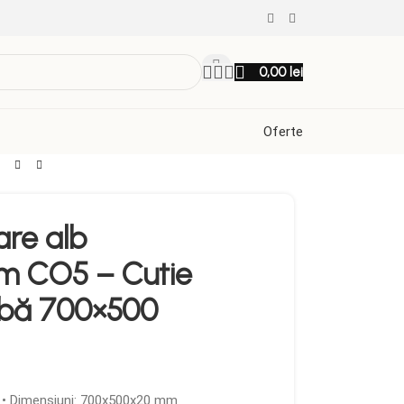
0,00
lei
Oferte
are alb
 CO5 – Cutie
lbă 700×500
 • Dimensiuni: 700x500x20 mm