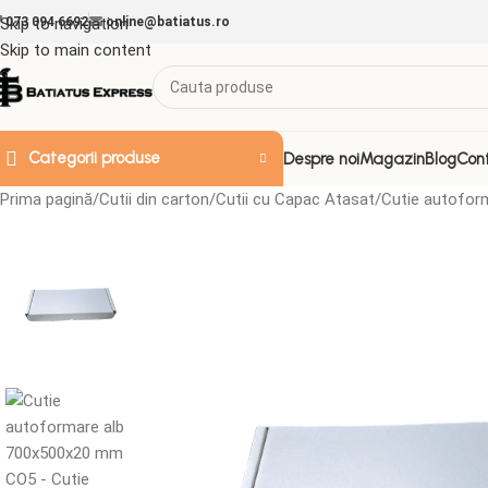
Skip to navigation
073 094 6692
online@batiatus.ro
Skip to main content
Categorii produse
Despre noi
Magazin
Blog
Con
Prima pagină
Cutii din carton
Cutii cu Capac Atasat
Cutie autofor
ACCESORII & ALTELE
Doze de plastic
Folii
Folie Strech
Folii aluminiu
Folii decorative