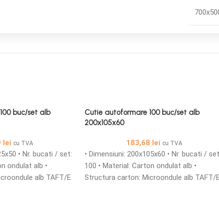
700x50
100 buc/set alb
Cutie autoformare 100 buc/set alb
200x105x60
9
lei
183,68
lei
cu TVA
cu TVA
5x50 • Nr. bucati / set:
• Dimensiuni: 200x105x60 • Nr. bucati / set
on ondulat alb •
100 • Material: Carton ondulat alb •
icroondule alb TAFT/E
Structura carton: Microondule alb TAFT/
icroondule cu o
• Cutii din carton microondule cu o
simple sau
grosime de 1,5 mm simple sau
olutia ideala pentru
personalizate sunt solutia ideala pentru