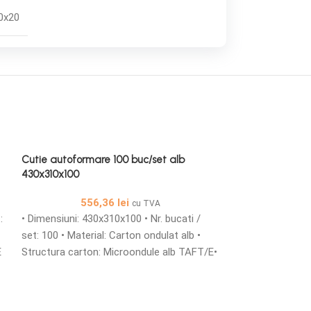
0x20
Cutie autoformare 100 buc/set alb
430x310x100
556,36
lei
cu TVA
:
• Dimensiuni: 430x310x100 • Nr. bucati /
set: 100 • Material: Carton ondulat alb •
E
Structura carton: Microondule alb TAFT/E•
Cutii din carton microondule cu o grosime
de 1,5 mm simple sau personalizate sunt
solutia ideala pentru ambalarea produselor