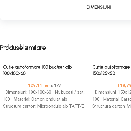
DIMENSIUNI
Produse similare
Cutie autoformare 100 buc/set alb
Cutie autoformare 
100x100x60
150x125x50
129,11
lei
119,7
cu TVA
• Dimensiuni: 100x100x60 • Nr. bucati / set:
• Dimensiuni: 150x12
100 • Material: Carton ondulat alb •
100 • Material: Cart
Structura carton: Microondule alb TAFT/E
Structura carton: M
• Cutii din carton microondule cu o
• Cutii din carton m
grosime de 1,5 mm simple sau
grosime de 1,5 mm 
personalizate sunt solutia ideala pentru
personalizate sunt s