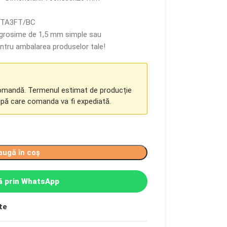
lb TA3FT/BC
o grosime de 1,5 mm simple sau
entru ambalarea produselor tale!
comandă. Termenul estimat de producție
upă care comanda va fi expediată.
augă în coș
 prin WhatsApp
te