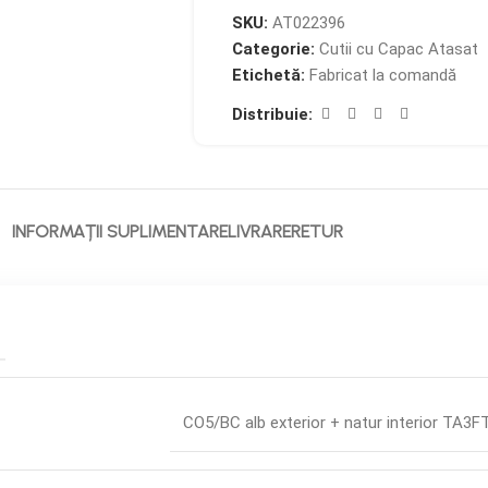
SKU:
AT022396
Categorie:
Cutii cu Capac Atasat
Etichetă:
Fabricat la comandă
Distribuie:
INFORMAȚII SUPLIMENTARE
LIVRARE
RETUR
CO5/BC alb exterior + natur interior TA3