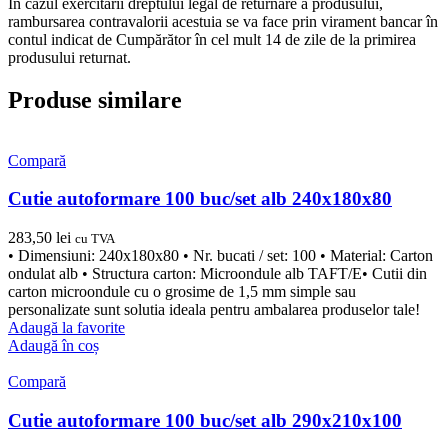
În cazul exercitării dreptului legal de returnare a produsului,
rambursarea contravalorii acestuia se va face prin virament bancar în
contul indicat de Cumpărător în cel mult 14 de zile de la primirea
produsului returnat.
Produse similare
Compară
Cutie autoformare 100 buc/set alb 240x180x80
283,50
lei
cu TVA
• Dimensiuni: 240x180x80 • Nr. bucati / set: 100 • Material: Carton
ondulat alb • Structura carton: Microondule alb TAFT/E• Cutii din
carton microondule cu o grosime de 1,5 mm simple sau
personalizate sunt solutia ideala pentru ambalarea produselor tale!
Adaugă la favorite
Adaugă în coș
Compară
Cutie autoformare 100 buc/set alb 290x210x100