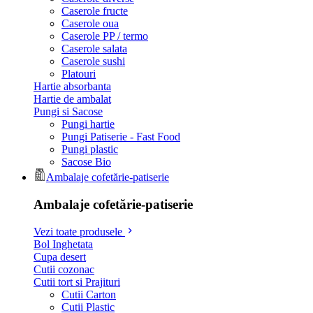
Caserole fructe
Caserole oua
Caserole PP / termo
Caserole salata
Caserole sushi
Platouri
Hartie absorbanta
Hartie de ambalat
Pungi si Sacose
Pungi hartie
Pungi Patiserie - Fast Food
Pungi plastic
Sacose Bio
Ambalaje cofetărie-patiserie
Ambalaje cofetărie-patiserie
Vezi toate produsele
Bol Inghetata
Cupa desert
Cutii cozonac
Cutii tort si Prajituri
Cutii Carton
Cutii Plastic