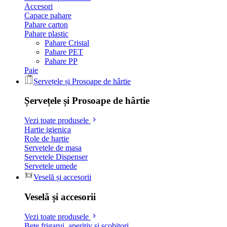
Accesori
Capace pahare
Pahare carton
Pahare plastic
Pahare Cristal
Pahare PET
Pahare PP
Paie
Șervețele și Prosoape de hârtie
Șervețele și Prosoape de hârtie
Vezi toate produsele
Hartie igienica
Role de hartie
Servetele de masa
Servetele Dispenser
Servetele umede
Veselă și accesorii
Veselă și accesorii
Vezi toate produsele
Bete frigarui, aperitiv si scobitori