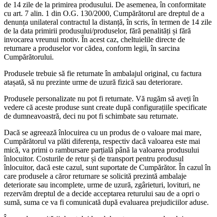
de 14 zile de la primirea produsului. De asemenea, în conformitate
cu art. 7 alin. 1 din O.G. 130/2000, Cumpărătorul are dreptul de a
denunța unilateral contractul la distanță, în scris, în termen de 14 zile
de la data primirii produsului/produselor, fără penalități și fără
invocarea vreunui motiv. În acest caz, cheltuielile directe de
returnare a produselor vor cădea, conform legii, în sarcina
Cumpărătorului.
Produsele trebuie să fie returnate în ambalajul original, cu factura
atașată, să nu prezinte urme de uzură fizică sau deteriorare.
Produsele personalizate nu pot fi returnate. Vă rugăm să aveți în
vedere că aceste produse sunt create după configurațiile specificate
de dumneavoastră, deci nu pot fi schimbate sau returnate.
Dacă se agreează înlocuirea cu un produs de o valoare mai mare,
Cumpărătorul va plăti diferența, respectiv dacă valoarea este mai
mică, va primi o rambursare parțială până la valoarea produsului
înlocuitor. Costurile de retur și de transport pentru produsul
înlocuitor, dacă este cazul, sunt suportate de Cumpărător. În cazul în
care produsele a căror returnare se solicită prezintă ambalaje
deteriorate sau incomplete, urme de uzură, zgârieturi, lovituri, ne
rezervăm dreptul de a decide acceptarea returului sau de a opri o
sumă, suma ce va fi comunicată după evaluarea prejudiciilor aduse.