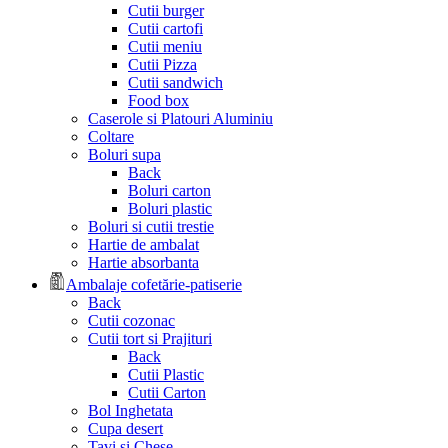
Cutii burger
Cutii cartofi
Cutii meniu
Cutii Pizza
Cutii sandwich
Food box
Caserole si Platouri Aluminiu
Coltare
Boluri supa
Back
Boluri carton
Boluri plastic
Boluri si cutii trestie
Hartie de ambalat
Hartie absorbanta
Ambalaje cofetărie-patiserie
Back
Cutii cozonac
Cutii tort si Prajituri
Back
Cutii Plastic
Cutii Carton
Bol Inghetata
Cupa desert
Tavi si Chese