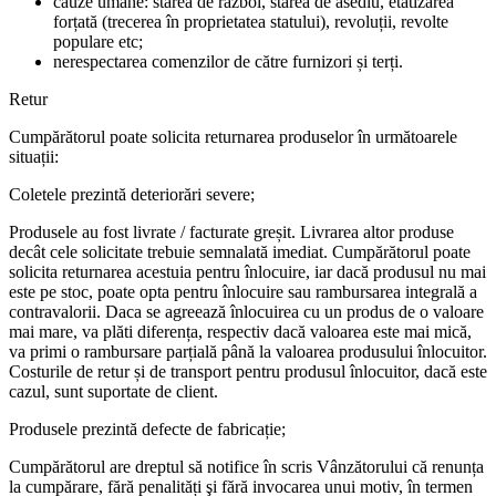
cauze umane: starea de război, starea de asediu, etatizarea
forțată (trecerea în proprietatea statului), revoluții, revolte
populare etc;
nerespectarea comenzilor de către furnizori și terți.
Retur
Cumpărătorul poate solicita returnarea produselor în următoarele
situații:
Coletele prezintă deteriorări severe;
Produsele au fost livrate / facturate greșit. Livrarea altor produse
decât cele solicitate trebuie semnalată imediat. Cumpărătorul poate
solicita returnarea acestuia pentru înlocuire, iar dacă produsul nu mai
este pe stoc, poate opta pentru înlocuire sau rambursarea integrală a
contravalorii. Daca se agreează înlocuirea cu un produs de o valoare
mai mare, va plăti diferența, respectiv dacă valoarea este mai mică,
va primi o rambursare parțială până la valoarea produsului înlocuitor.
Costurile de retur și de transport pentru produsul înlocuitor, dacă este
cazul, sunt suportate de client.
Produsele prezintă defecte de fabricație;
Cumpărătorul are dreptul să notifice în scris Vânzătorului că renunța
la cumpărare, fără penalități şi fără invocarea unui motiv, în termen