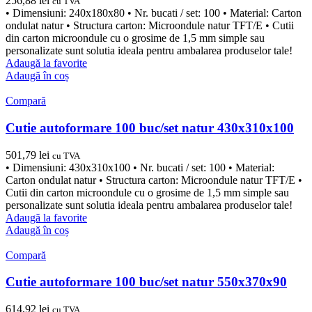
256,88
lei
cu TVA
• Dimensiuni: 240x180x80 • Nr. bucati / set: 100 • Material: Carton
ondulat natur • Structura carton: Microondule natur TFT/E • Cutii
din carton microondule cu o grosime de 1,5 mm simple sau
personalizate sunt solutia ideala pentru ambalarea produselor tale!
Adaugă la favorite
Adaugă în coș
Compară
Cutie autoformare 100 buc/set natur 430x310x100
501,79
lei
cu TVA
• Dimensiuni: 430x310x100 • Nr. bucati / set: 100 • Material:
Carton ondulat natur • Structura carton: Microondule natur TFT/E •
Cutii din carton microondule cu o grosime de 1,5 mm simple sau
personalizate sunt solutia ideala pentru ambalarea produselor tale!
Adaugă la favorite
Adaugă în coș
Compară
Cutie autoformare 100 buc/set natur 550x370x90
614,92
lei
cu TVA