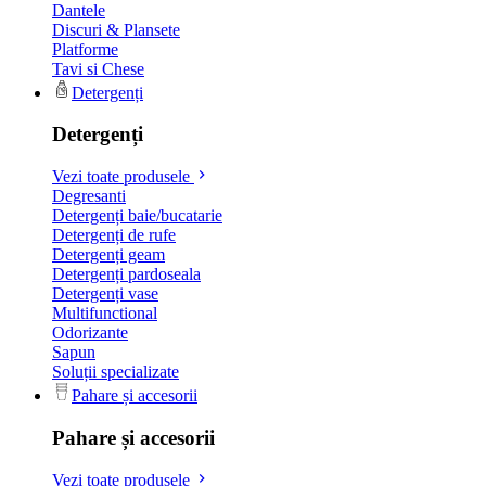
Dantele
Discuri & Plansete
Platforme
Tavi si Chese
Detergenți
Detergenți
Vezi toate produsele
Degresanti
Detergenți baie/bucatarie
Detergenți de rufe
Detergenți geam
Detergenți pardoseala
Detergenți vase
Multifunctional
Odorizante
Sapun
Soluții specializate
Pahare și accesorii
Pahare și accesorii
Vezi toate produsele