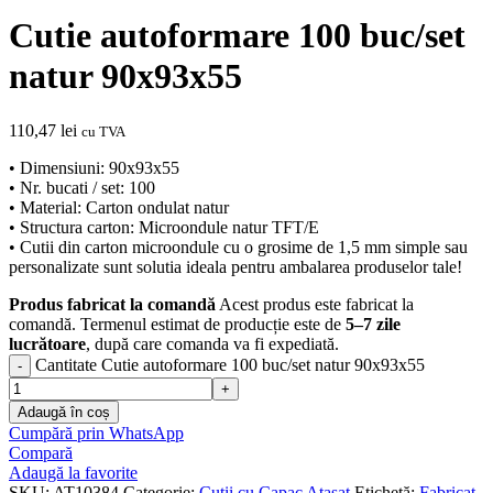
Cutie autoformare 100 buc/set
natur 90x93x55
110,47
lei
cu TVA
• Dimensiuni: 90x93x55
• Nr. bucati / set: 100
• Material: Carton ondulat natur
• Structura carton: Microondule natur TFT/E
• Cutii din carton microondule cu o grosime de 1,5 mm simple sau
personalizate sunt solutia ideala pentru ambalarea produselor tale!
Produs fabricat la comandă
Acest produs este fabricat la
comandă. Termenul estimat de producție este de
5–7 zile
lucrătoare
, după care comanda va fi expediată.
Cantitate Cutie autoformare 100 buc/set natur 90x93x55
Adaugă în coș
Cumpără prin WhatsApp
Compară
Adaugă la favorite
SKU:
AT10384
Categorie:
Cutii cu Capac Atasat
Etichetă:
Fabricat