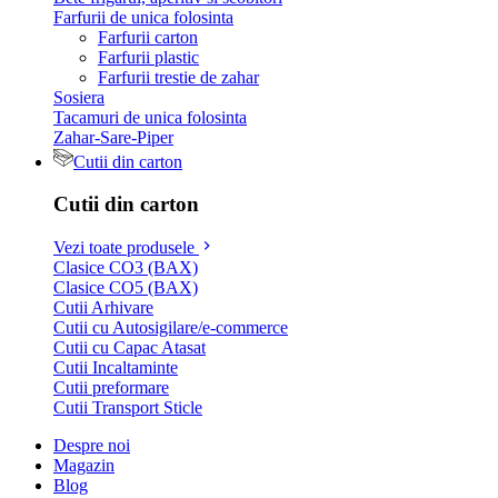
Farfurii de unica folosinta
Farfurii carton
Farfurii plastic
Farfurii trestie de zahar
Sosiera
Tacamuri de unica folosinta
Zahar-Sare-Piper
Cutii din carton
Cutii din carton
Vezi toate produsele
Clasice CO3 (BAX)
Clasice CO5 (BAX)
Cutii Arhivare
Cutii cu Autosigilare/e-commerce
Cutii cu Capac Atasat
Cutii Incaltaminte
Cutii preformare
Cutii Transport Sticle
Despre noi
Magazin
Blog