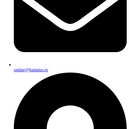
online@batiatus.ro