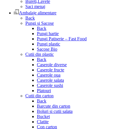
Bureti,Lavete
Saci menaj
Ambalaje alimentare
Back
Pungi si Sacose
Back
Pungi hartie
Pungi Patiserie – Fast Food
Pungi plastic
Sacose Bio
Cutii din plastic
Back
Caserole diverse
Caserole fructe
Caserole oua
Caserole salata
Caserole sushi
Platouri
Cutii din carton
Back
Barcute din carton
Boluri si cutii salata
Bucket
Clatite
Con carton