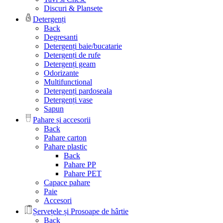
Discuri & Plansete
Detergenți
Back
Degresanti
Detergenți baie/bucatarie
Detergenți de rufe
Detergenți geam
Odorizante
Multifunctional
Detergenți pardoseala
Detergenți vase
Sapun
Pahare și accesorii
Back
Pahare carton
Pahare plastic
Back
Pahare PP
Pahare PET
Capace pahare
Paie
Accesori
Șervețele și Prosoape de hârtie
Back