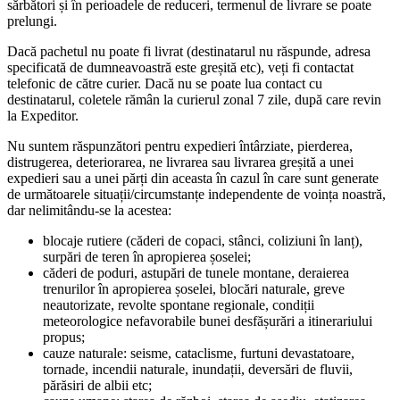
sărbători și în perioadele de reduceri, termenul de livrare se poate
prelungi.
Dacă pachetul nu poate fi livrat (destinatarul nu răspunde, adresa
specificată de dumneavoastră este greșită etc), veți fi contactat
telefonic de către curier. Dacă nu se poate lua contact cu
destinatarul, coletele rămân la curierul zonal 7 zile, după care revin
la Expeditor.
Nu suntem răspunzători pentru expedieri întârziate, pierderea,
distrugerea, deteriorarea, ne livrarea sau livrarea greșită a unei
expedieri sau a unei părți din aceasta în cazul în care sunt generate
de următoarele situații/circumstanțe independente de voința noastră,
dar nelimitându-se la acestea:
blocaje rutiere (căderi de copaci, stânci, coliziuni în lanț),
surpări de teren în apropierea șoselei;
căderi de poduri, astupări de tunele montane, deraierea
trenurilor în apropierea șoselei, blocări naturale, greve
neautorizate, revolte spontane regionale, condiții
meteorologice nefavorabile bunei desfășurări a itinerariului
propus;
cauze naturale: seisme, cataclisme, furtuni devastatoare,
tornade, incendii naturale, inundații, deversări de fluvii,
părăsiri de albii etc;