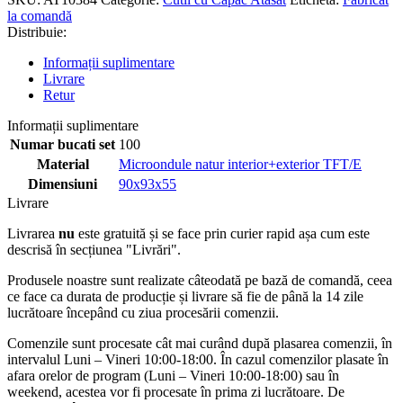
la comandă
Distribuie:
Informații suplimentare
Livrare
Retur
Informații suplimentare
Numar bucati set
100
Material
Microondule natur interior+exterior TFT/E
Dimensiuni
90x93x55
Livrare
Livrarea
nu
este gratuită și se face prin curier rapid așa cum este
descrisă în secțiunea "Livrări".
Produsele noastre sunt realizate câteodată pe bază de comandă, ceea
ce face ca durata de producție și livrare să fie de până la 14 zile
lucrătoare începând cu ziua procesării comenzii.
Comenzile sunt procesate cât mai curând după plasarea comenzii, în
intervalul Luni – Vineri 10:00-18:00. În cazul comenzilor plasate în
afara orelor de program (Luni – Vineri 10:00-18:00) sau în
weekend, acestea vor fi procesate în prima zi lucrătoare. De