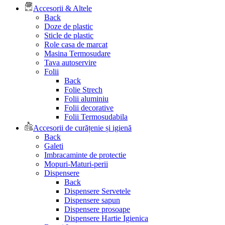
Accesorii & Altele
Back
Doze de plastic
Sticle de plastic
Role casa de marcat
Masina Termosudare
Tava autoservire
Folii
Back
Folie Strech
Folii aluminiu
Folii decorative
Folii Termosudabila
Accesorii de curățenie și igienă
Back
Galeti
Imbracaminte de protectie
Mopuri-Maturi-perii
Dispensere
Back
Dispensere Servetele
Dispensere sapun
Dispensere prosoape
Dispensere Hartie Igienica