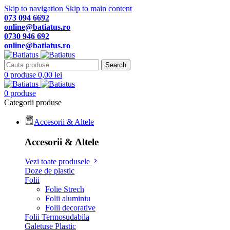
Skip to navigation
Skip to main content
073 094 6692
online@batiatus.ro
0730 946 692
online@batiatus.ro
Search
0
produse
0,00
lei
0
produse
Categorii produse
Accesorii & Altele
Accesorii & Altele
Vezi toate produsele
Doze de plastic
Folii
Folie Strech
Folii aluminiu
Folii decorative
Folii Termosudabila
Galetuse Plastic