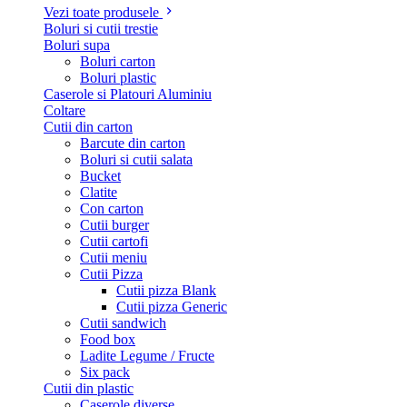
Vezi toate produsele
Boluri si cutii trestie
Boluri supa
Boluri carton
Boluri plastic
Caserole si Platouri Aluminiu
Coltare
Cutii din carton
Barcute din carton
Boluri si cutii salata
Bucket
Clatite
Con carton
Cutii burger
Cutii cartofi
Cutii meniu
Cutii Pizza
Cutii pizza Blank
Cutii pizza Generic
Cutii sandwich
Food box
Ladite Legume / Fructe
Six pack
Cutii din plastic
Caserole diverse