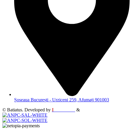
Șoseaua București - Urziceni 259, Afumați 901003
© Batiatus. Developed by
I
MCreative
&
WEBC