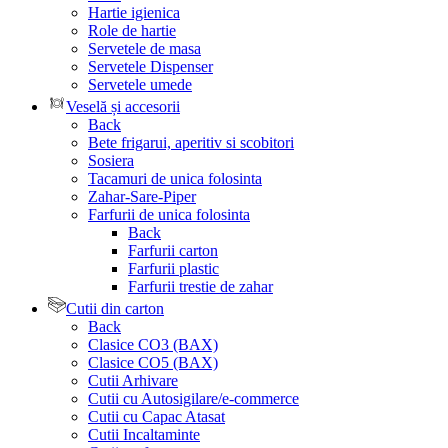
Hartie igienica
Role de hartie
Servetele de masa
Servetele Dispenser
Servetele umede
Veselă și accesorii
Back
Bete frigarui, aperitiv si scobitori
Sosiera
Tacamuri de unica folosinta
Zahar-Sare-Piper
Farfurii de unica folosinta
Back
Farfurii carton
Farfurii plastic
Farfurii trestie de zahar
Cutii din carton
Back
Clasice CO3 (BAX)
Clasice CO5 (BAX)
Cutii Arhivare
Cutii cu Autosigilare/e-commerce
Cutii cu Capac Atasat
Cutii Incaltaminte