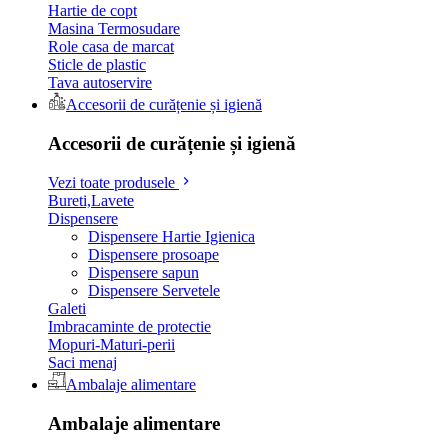
Hartie de copt
Masina Termosudare
Role casa de marcat
Sticle de plastic
Tava autoservire
Accesorii de curățenie și igienă
Accesorii de curățenie și igienă
Vezi toate produsele
Bureti,Lavete
Dispensere
Dispensere Hartie Igienica
Dispensere prosoape
Dispensere sapun
Dispensere Servetele
Galeti
Imbracaminte de protectie
Mopuri-Maturi-perii
Saci menaj
Ambalaje alimentare
Ambalaje alimentare