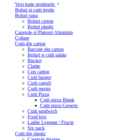
Vezi toate produsele
Boluri si cutii trestie
Boluri supa
Boluri carton
Boluri plastic
Caserole si Platouri Aluminiu
Coltare
Cutii din carton
Barcute din carton
Boluri si cutii salata
Bucket
Clatite
Con carton
Cutii burger
Cutii cartofi
Cutii meniu
Cutii Pizza
Cutii pizza Blank
Cutii pizza Generic
Cutii sandwich
Food box
Ladite Legume / Fructe
Six pack
Cutii din plastic
Caserole diverse