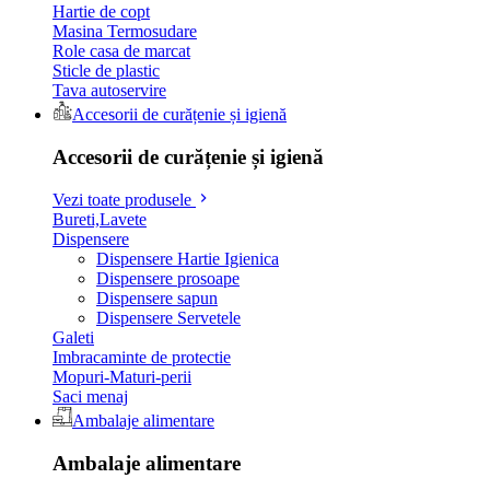
Hartie de copt
Masina Termosudare
Role casa de marcat
Sticle de plastic
Tava autoservire
Accesorii de curățenie și igienă
Accesorii de curățenie și igienă
Vezi toate produsele
Bureti,Lavete
Dispensere
Dispensere Hartie Igienica
Dispensere prosoape
Dispensere sapun
Dispensere Servetele
Galeti
Imbracaminte de protectie
Mopuri-Maturi-perii
Saci menaj
Ambalaje alimentare
Ambalaje alimentare