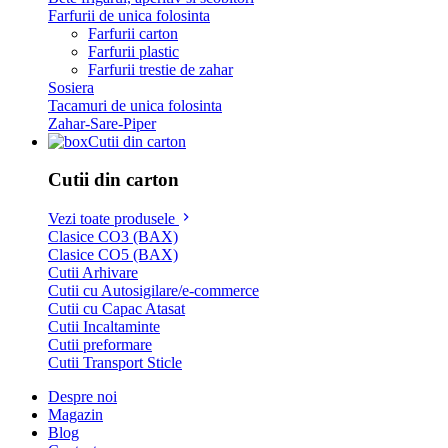
Farfurii de unica folosinta
Farfurii carton
Farfurii plastic
Farfurii trestie de zahar
Sosiera
Tacamuri de unica folosinta
Zahar-Sare-Piper
Cutii din carton
Cutii din carton
Vezi toate produsele
Clasice CO3 (BAX)
Clasice CO5 (BAX)
Cutii Arhivare
Cutii cu Autosigilare/e-commerce
Cutii cu Capac Atasat
Cutii Incaltaminte
Cutii preformare
Cutii Transport Sticle
Despre noi
Magazin
Blog