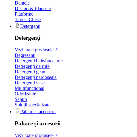
Dantele
Discuri & Plansete
Platforme
Tavi si Chese
Detergenți
Detergenți
Vezi toate produsele
Degresanti
Detergenți baie/bucatarie
Detergenți de rufe
Detergenți geam
Detergenți pardoseala
Detergenți vase
Multifunctional
Odorizante
Sapun
Soluții specializate
Pahare și accesorii
Pahare și accesorii
Vezi toate produsele