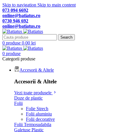
Skip to navigation
Skip to main content
073 094 6692
online@batiatus.ro
0730 946 692
online@batiatus.ro
Search
0
produse
0,00
lei
0
produse
Categorii produse
Accesorii & Altele
Accesorii & Altele
Vezi toate produsele
Doze de plastic
Folii
Folie Strech
Folii aluminiu
Folii decorative
Folii Termosudabila
Galetuse Plastic