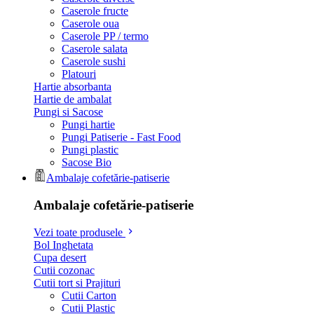
Caserole fructe
Caserole oua
Caserole PP / termo
Caserole salata
Caserole sushi
Platouri
Hartie absorbanta
Hartie de ambalat
Pungi si Sacose
Pungi hartie
Pungi Patiserie - Fast Food
Pungi plastic
Sacose Bio
Ambalaje cofetărie-patiserie
Ambalaje cofetărie-patiserie
Vezi toate produsele
Bol Inghetata
Cupa desert
Cutii cozonac
Cutii tort si Prajituri
Cutii Carton
Cutii Plastic