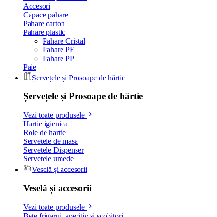
Accesori
Capace pahare
Pahare carton
Pahare plastic
Pahare Cristal
Pahare PET
Pahare PP
Paie
Șervețele și Prosoape de hârtie
Șervețele și Prosoape de hârtie
Vezi toate produsele
Hartie igienica
Role de hartie
Servetele de masa
Servetele Dispenser
Servetele umede
Veselă și accesorii
Veselă și accesorii
Vezi toate produsele
Bete frigarui, aperitiv si scobitori